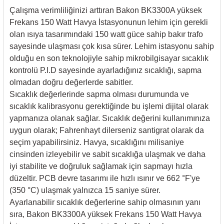
85 Serisi Minyatür Zamanlayıcı
Çalışma verimliliğinizi arttıran Bakon BK3300A yüksek
Frekans 150 Watt Havya İstasyonunun lehim için gerekli
86 Serisi Zamanlayıcı Modülleri
olan ısıya tasarımındaki 150 watt güce sahip bakır trafo
sayesinde ulaşması çok kısa sürer. Lehim istasyonu sahip
 Ölçer
99.01 Serisi Modüller
olduğu en son teknolojiyle sahip mikrobilgisayar sıcaklık
kontrolü P.I.D sayesinde ayarladığınız sıcaklığı, sapma
rü
99.02 Serisi Modüller
olmadan doğru değerlerde sabitler.
Sıcaklık değerlerinde sapma olması durumunda ve
er
99.80 Serisi Modüller
sıcaklık kalibrasyonu gerektiğinde bu işlemi dijital olarak
yapmanıza olanak sağlar. Sıcaklık değerini kullanımınıza
Finder Röle Soketleri ve Aksesuarları
uygun olarak; Fahrenhayt dilerseniz santigrat olarak da
seçim yapabilirsiniz. Havya, sıcaklığını milisaniye
cinsinden izleyebilir ve sabit sıcaklığa ulaşmak ve daha
iyi stabilite ve doğruluk sağlamak için sapmayı hızla
düzeltir. PCB devre tasarımı ile hızlı ısınır ve 662 °F'ye
(350 °C) ulaşmak yalnızca 15 saniye sürer.
azı
Ayarlanabilir sıcaklık değerlerine sahip olmasının yanı
sıra, Bakon BK3300A yüksek Frekans 150 Watt Havya