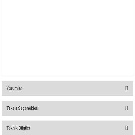
Yorumlar
Taksit Seçenekleri
Bu ürüne ilk yorumu siz yapın!
Teknik Bilgiler
Yorum Yaz