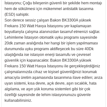
rleri
58 Serisi Röle Arayüz Modülü
İstasyonu; Çoğu bileşenin güvenli bir şekilde hem montajı
hem de sökülmesi için mükemmel antistatik tasarıma
60 Serisi Finder Röle
(ESD) sahiptir.
Son derece sessiz çalışan Bakon BK3300A yüksek
arı
Frekans 150 Watt Havya İstasyonu yer kaplamayan
62 Serisi Güç Rölesi
boyutlarıyla çalışma alanınızdan tasarruf etmenizi sağlar.
Lehimleme İstasyon otomatik uyku programı sayesinde
65 Serisi Güç Rölesi
20dk zaman aralığında her hangi bir işlem yapılmaması
durumunda uyku programı aktifleşecek bu süre 40Dk
66 Serisi Güç Rölesi
ulaştığında ise istasyon enerji tasarrufu ve çevresel
güvenlik için kapanacaktır. Bakon BK3300A yüksek
asınç Ölçer
71 Serisi Gösterge Rölesi
Frekans 150 Watt Havya İstasyonu ile gerçekleştirdiğiniz
çalışmalarınızda cihaz ve kişisel güvenliğinizi korumak
72 Serisi Seviye Kontrol
amacıyla üretim aşamasında tasarımına ilave edilen; arıza
uyarı sistemi, kısa devre, açık devre, aşırı sıcaklık, hata
80 Serisi Modüler Zamanlayıcı
algılama, ve aşırı yük koruma sistemleri gibi bir çok
özelliği sayesinde de lehim istasyonunuzu güvenle
83 Serisi Multi Fonksiyonlu Modüler Zamanlay
kullanabilirsiniz.