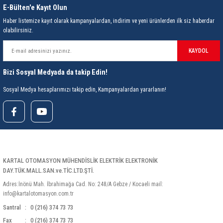
E-Bülten'e Kayıt Olun
Sıcaklık Kalibrasyon
±50℃/±90℉ Dijital Kalibrasyon
Haber listemize kayıt olarak kampanyalardan, indirim ve yeni ürünlerden ilk siz haberdar
Aralığı
olabilirsiniz.
Ekran
LED Ekran
KAYDOL
Eddy Girdap Akım
✓
Isıtma
Bizi Sosyal Medyada da takip Edin!
Otomatik Uyku
20dk
Sosyal Medya hesaplarımızı takip edin, Kampanyalardan yararlanın!
Şifre Kilitleme
✓
Santigrat/Fahrenhayt
✓
Dönüşümü
Rezistans/
✓
KARTAL OTOMASYON MÜHENDİSLİK ELEKTRİK ELEKTRONİK
Sensor/Arıza
DAY.TÜK.MALL.SAN.ve.TİC.LTD.ŞTİ.
Koruma
Adres:İnönü Mah. İbrahimağa Cad. No: 248/A Gebze / Kocaeli mail:
Voltaj (Topraklama)
≤2mV
info@kartalotomasyon.com.tr
Santral
0 (216) 374 73 73
Topraklama Direnci
Fax
0 (216) 374 73 73