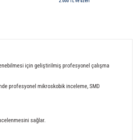
2.000 TL ve üzeri
enebilmesi için geliştirilmiş profesyonel çalışma
sinde profesyonel mikroskobik inceleme, SMD
ncelenmesini sağlar.