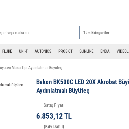
Rİ ALIŞVERİŞLERİNİZDE 3 DESİYE KADAR ÜCRETSİZ
FLUKE
UNI-T
AUTONICS
PROSKIT
SUNLİNE
ENDA
VİDEO
yüteç Masa Tipi Aydınlatmalı Büyüteç
Bakon BK500C LED 20X Akrobat Büyü
Aydınlatmalı Büyüteç
Satış Fiyatı
6.853,12 TL
(Kdv Dahil)