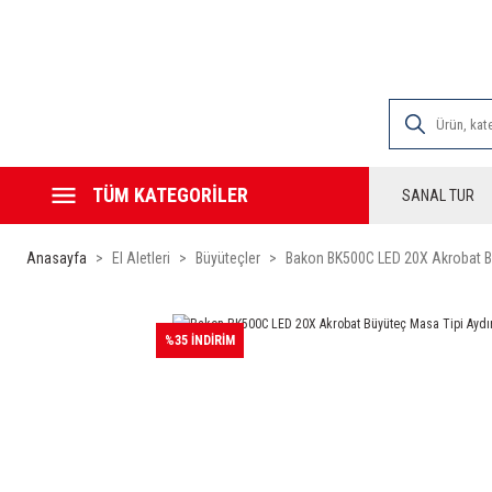
2000 TL VE ÜZE
TÜM KATEGORİLER
SANAL TUR
Anasayfa
El Aletleri
Büyüteçler
Bakon BK500C LED 20X Akrobat Bü
%35 İNDİRİM