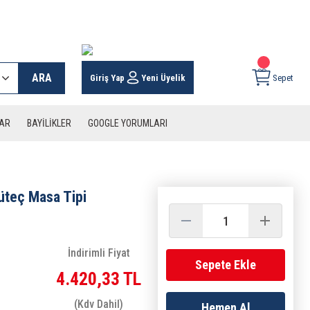
 KARGO İMKANI !
ARA
Giriş Yap
Yeni Üyelik
Sepet
LAR
BAYİLİKLER
GOOGLE YORUMLARI
teç Masa Tipi
İndirimli Fiyat
Sepete Ekle
4.420,33 TL
(Kdv Dahil)
Hemen Al