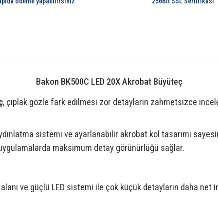
apıda ödeme yapabilirsiniz
256Bit SSL Sertifikası
Bakon BK500C LED 20X Akrobat Büyüteç
ç
, çıplak gözle fark edilmesi zor detayların zahmetsizce incel
aydınlatma sistemi ve ayarlanabilir akrobat kol tasarımı saye
 uygulamalarda maksimum detay görünürlüğü sağlar.
nı ve güçlü LED sistemi ile çok küçük detayların daha net i