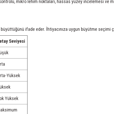
ontrolü, mikro lehim noktaları, hassas yüzey incelemesi ve m
 büyüttüğünü ifade eder. İhtiyacınıza uygun büyütme seçimi ça
etay Seviyesi
üşük
rta
rta-Yüksek
üksek
ok Yüksek
aksimum