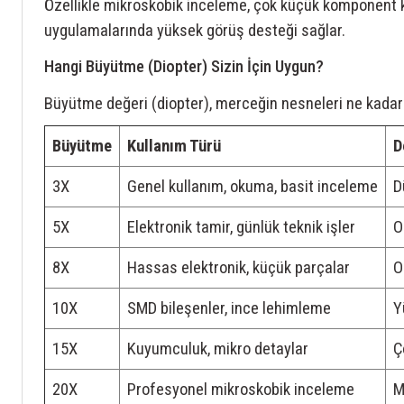
Özellikle mikroskobik inceleme, çok küçük komponent k
uygulamalarında yüksek görüş desteği sağlar.
Hangi Büyütme (Diopter) Sizin İçin Uygun?
Büyütme değeri (diopter), merceğin nesneleri ne kadar
Büyütme
Kullanım Türü
D
3X
Genel kullanım, okuma, basit inceleme
D
5X
Elektronik tamir, günlük teknik işler
O
8X
Hassas elektronik, küçük parçalar
O
10X
SMD bileşenler, ince lehimleme
Y
15X
Kuyumculuk, mikro detaylar
Ç
20X
Profesyonel mikroskobik inceleme
M