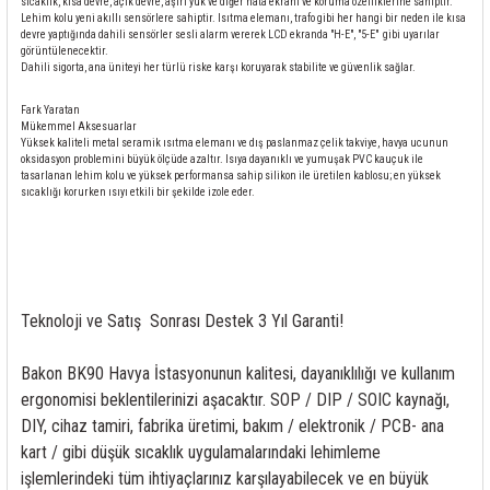
sıcaklık, kısa devre, açık devre, aşırı yük ve diğer hata ekranı ve koruma özelliklerine sahiptir.
Lehim kolu yeni akıllı sensörlere sahiptir. Isıtma elemanı, trafo gibi her hangi bir neden ile kısa
devre yaptığında dahili sensörler sesli alarm vererek LCD ekranda "H-E", "5-E" gibi uyarılar
görüntülenecektir.
Dahili sigorta, ana üniteyi her türlü riske karşı koruyarak stabilite ve güvenlik sağlar.
Fark Yaratan
Mükemmel Aksesuarlar
Yüksek kaliteli metal seramik ısıtma elemanı ve dış paslanmaz çelik takviye, havya ucunun
oksidasyon problemini büyük ölçüde azaltır. Isıya dayanıklı ve yumuşak PVC kauçuk ile
tasarlanan lehim kolu ve yüksek performansa sahip silikon ile üretilen kablosu; en yüksek
sıcaklığı korurken ısıyı etkili bir şekilde izole eder.
Teknoloji ve Satış Sonrası Destek 3 Yıl Garanti!
Bakon BK90 Havya İstasyonunun kalitesi, dayanıklılığı ve kullanım
ergonomisi beklentilerinizi aşacaktır. SOP / DIP / SOIC kaynağı,
DIY, cihaz tamiri, fabrika üretimi, bakım / elektronik / PCB- ana
kart / gibi düşük sıcaklık uygulamalarındaki lehimleme
işlemlerindeki tüm ihtiyaçlarınız karşılayabilecek ve en büyük