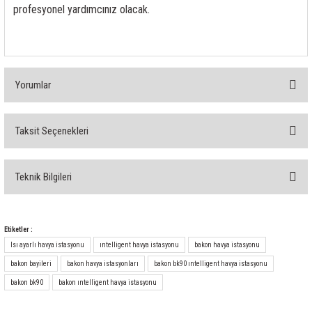
profesyonel yardımcınız olacak.
Yorumlar
Taksit Seçenekleri
Bu ürüne ilk yorumu siz yapın!
Teknik Bilgileri
Yorum Yaz
Teknik Özellikleri
Etiketler :
Isı ayarlı havya istasyonu
ıntelligent havya istasyonu
bakon havya istasyonu
Marka
bakon bayileri
bakon havya istasyonları
bakon bk90 ıntelligent havya istasyonu
Model
bakon bk90
bakon ıntelligent havya istasyonu
Ürün Kodu