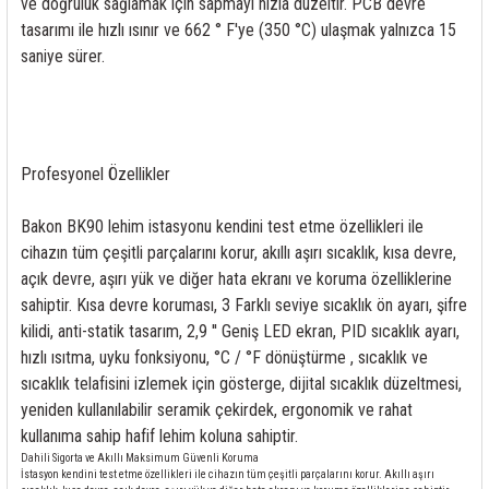
ve doğruluk sağlamak için sapmayı hızla düzeltir. PCB devre
tasarımı ile hızlı ısınır ve 662 ° F'ye (350 °C) ulaşmak yalnızca 15
saniye sürer.
Profesyonel Özellikler
Bakon BK90 lehim istasyonu kendini test etme özellikleri ile
cihazın tüm çeşitli parçalarını korur, akıllı aşırı sıcaklık, kısa devre,
açık devre, aşırı yük ve diğer hata ekranı ve koruma özelliklerine
sahiptir. Kısa devre koruması, 3 Farklı seviye sıcaklık ön ayarı, şifre
kilidi, anti-statik tasarım, 2,9 '' Geniş LED ekran, PID sıcaklık ayarı,
hızlı ısıtma, uyku fonksiyonu, °C / °F dönüştürme , sıcaklık ve
sıcaklık telafisini izlemek için gösterge, dijital sıcaklık düzeltmesi,
yeniden kullanılabilir seramik çekirdek, ergonomik ve rahat
kullanıma sahip hafif lehim koluna sahiptir.
Dahili Sigorta ve Akıllı Maksimum Güvenli Koruma
İstasyon kendini test etme özellikleri ile cihazın tüm çeşitli parçalarını korur. Akıllı aşırı