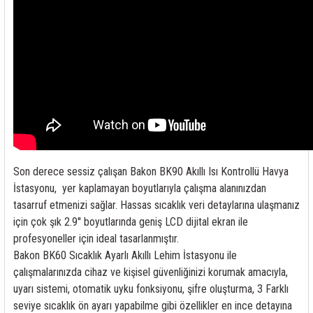
rleri
58 Serisi Röle Arayüz Modülü
60 Serisi Finder Röle
arı
62 Serisi Güç Rölesi
65 Serisi Güç Rölesi
66 Serisi Güç Rölesi
Son derece sessiz çalışan Bakon BK90 Akıllı Isı Kontrollü Havya
asınç Ölçer
71 Serisi Gösterge Rölesi
İstasyonu, yer kaplamayan boyutlarıyla çalışma alanınızdan
tasarruf etmenizi sağlar. Hassas sıcaklık veri detaylarına ulaşmanız
72 Serisi Seviye Kontrol
için çok şık 2.9'' boyutlarında geniş LCD dijital ekran ile
profesyoneller için ideal tasarlanmıştır.
80 Serisi Modüler Zamanlayıcı
Bakon BK60 Sıcaklık Ayarlı Akıllı Lehim İstasyonu ile
çalışmalarınızda cihaz ve kişisel güvenliğinizi korumak amacıyla,
83 Serisi Multi Fonksiyonlu Modüler Zamanlay
uyarı sistemi, otomatik uyku fonksiyonu, şifre oluşturma, 3 Farklı
seviye sıcaklık ön ayarı yapabilme gibi özellikler en ince detayına