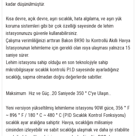
85 Serisi Minyatür Zamanlayıcı
kadar düşünülmüştür.
86 Serisi Zamanlayıcı Modülleri
Kısa devre, açık devre, aşırı sıcaklık, hata algılama, ve aşırı yük
koruma sistemleri gibi bir çok özelliği sayesinde de lehim
 Ölçer
99.01 Serisi Modüller
istasyonunuzu güvenle kullanabilirsiniz.
Çalışma verimliliğinizi arttıran Bakon BK90 Isı Kontrollü Akıllı Havya
rü
99.02 Serisi Modüller
İstasyonunun lehimleme için gerekli olan ısıya ulaşması yalnızca 15
saniye sürer.
er
99.80 Serisi Modüller
Lehim istasyonu sahip olduğu en son teknolojiyle sahip
mikrobilgisayar sıcaklık kontrolü P.I.D sayesinde ayarladığınız
Finder Röle Soketleri ve Aksesuarları
sıcaklığı, sapma olmadan doğru değerlerde sabitler.
Maksimum Hız ve Güç...20 Saniyede 350 ° C'ye Ulaşın...
Yeni versiyon yükseltilmiş lehimleme istasyonu 90W güce, 356 ° F
~ 896 ° F / 180 ° C ~ 480 ° C (PID Sıcaklık Kontrol Fonksiyonu)
azı
sıcaklık ayar aralığına sahiptir. Havya, sıcaklığını milisaniye
cinsinden izleyebilir ve sabit sıcaklığa ulaşmak ve daha iyi stabilite