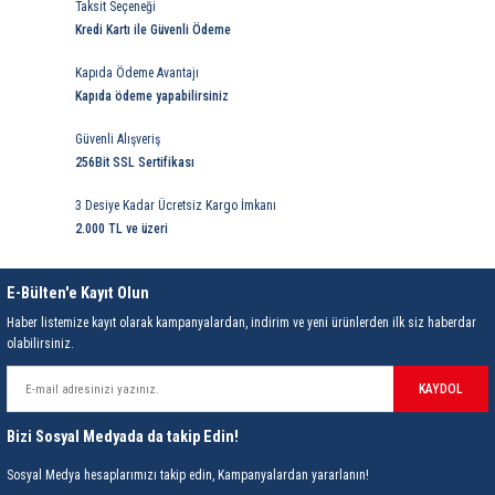
Taksit Seçeneği
Güç Tüketimi
Kredi Kartı ile Güvenli Ödeme
Sıcaklık Aralığı
Kapıda Ödeme Avantajı
Kapıda ödeme yapabilirsiniz
Sıcaklık Kararlılığı
Güvenli Alışveriş
Çalışma Ortam Isısı
256Bit SSL Sertifikası
Depolama Ortamı/Sıcaklığı
3 Desiye Kadar Ücretsiz Kargo İmkanı
Ekran
2.000 TL ve üzeri
Sıcaklık Kalibrasyonu
E-Bülten'e Kayıt Olun
Sıcaklık Kontrol
Metodu
Haber listemize kayıt olarak kampanyalardan, indirim ve yeni ürünlerden ilk siz haberdar
I / O Kontrol Sistemi Bağlantısı
olabilirsiniz.
Hızlı Ayarlar
KAYDOL
Programlanabilir Uyku
Bizi Sosyal Medyada da takip Edin!
Şifre Kilitleme
Sosyal Medya hesaplarımızı takip edin, Kampanyalardan yararlanın!
Santigrat /
Fahrenhayt
Dönüşümü