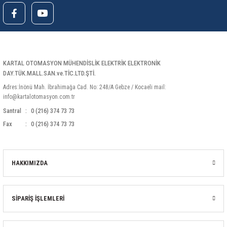
Isıtma
Rezistans
/
Sensor
/ Arıza Koruma
Voltaj (Topraklama)
Topraklama Direnci
KARTAL OTOMASYON MÜHENDİSLİK ELEKTRİK ELEKTRONİK
Boyut
DAY.TÜK.MALL.SAN.ve.TİC.LTD.ŞTİ.
Ağırlık
Adres:İnönü Mah. İbrahimağa Cad. No: 248/A Gebze / Kocaeli mail:
info@kartalotomasyon.com.tr
Santral
0 (216) 374 73 73
Kutu İçeriği
Fax
0 (216) 374 73 73
[1] Adet
[1] Adet
HAKKIMIZDA
[1] Adet
[1] Adet
SİPARİŞ İŞLEMLERİ
[1] Adet
[1] Adet