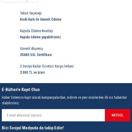
85 Serisi Minyatür Zamanlayıcı
Çalışma sıcaklığı -25..+70 C
Bağlantı : Kablo
Taksit Seçeneği
86 Serisi Zamanlayıcı Modülleri
Kafa yapısı : Düz
Kredi Kartı ile Güvenli Ödeme
Frekans :300 Hz
 Ölçer
99.01 Serisi Modüller
Algılama mesafesi :10 mm
Kapıda Ödeme Avantajı
Kapıda ödeme yapabilirsiniz
Kontak : NA
rü
99.02 Serisi Modüller
Çıkışı :PNP
Güvenli Alışveriş
256Bit SSL Sertifikası
er
99.80 Serisi Modüller
3 Desiye Kadar Ücretsiz Kargo İmkanı
2.000 TL ve üzeri
Finder Röle Soketleri ve Aksesuarları
E-Bülten'e Kayıt Olun
Haber listemize kayıt olarak kampanyalardan, indirim ve yeni ürünlerden ilk siz haberdar
olabilirsiniz.
KAYDOL
azı
Bizi Sosyal Medyada da takip Edin!