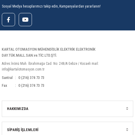
Sosyal Medya hesaplarımızı takip edin, Kampanyalardan yararlanın!
KARTAL OTOMASYON MÜHENDİSLİK ELEKTRİK ELEKTRONİK
DAY.TÜK.MALL.SAN.ve.TİC.LTD.ŞTİ.
Adres:İnönü Mah. İbrahimağa Cad. No: 248/A Gebze / Kocaeli mail:
info@kartalotomasyon.com.tr
Santral
0 (216) 374 73 73
Fax
0 (216) 374 73 73
HAKKIMIZDA
SİPARİŞ İŞLEMLERİ