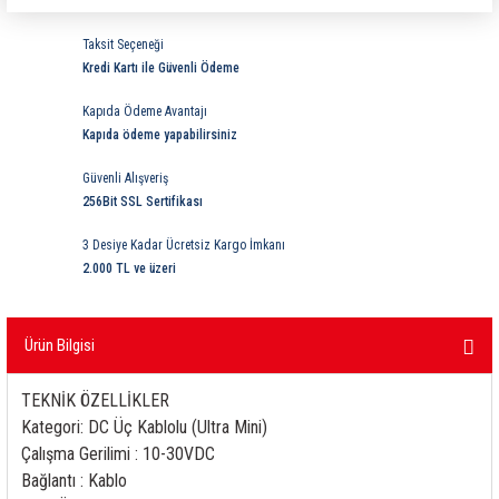
ri
ihazları
er
41 Serisi Minyatür Pcb Röle
RTLM Led ve Koruma Modülleri ( YRT-YPT Serisi 
Taksit Seçeneği
Kredi Kartı ile Güvenli Ödeme
43 Serisi Minyatür Pcb Röle
RX Serisi PCB Röleler ( 500mW )
Kapıda Ödeme Avantajı
44 Serisi Minyatür Pcb Röle
RZ Serisi PCB Röleler ( 400mW )
Kapıda ödeme yapabilirsiniz
Güvenli Alışveriş
etreler
46 Serisi Finder Röle
Telekom Röleler
256Bit SSL Sertifikası
48 Serisi Röle Arayüz Modülü
XT Serisi Endüstriyel Röleler ( 400mW )
3 Desiye Kadar Ücretsiz Kargo İmkanı
2.000 TL ve üzeri
azları
49 Serisi Röle Arayüz Modülü
Ürün Bilgisi
ar ölçer )
50 Serisi Güvenlik Rölesi
TEKNİK ÖZELLİKLER
et Ölçer
55 Serisi Minyatür Genel Amaçlı Finder Röle
Kategori: DC Üç Kablolu (Ultra Mini)
Çalışma Gerilimi : 10-30VDC
56 Serisi Minyatür Güç Rölesi
Bağlantı : Kablo