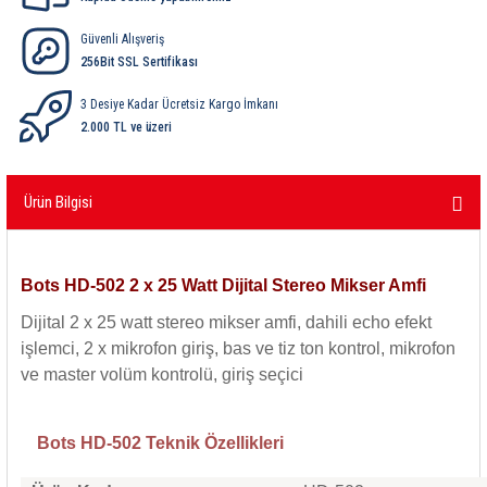
ri
ihazları
er
41 Serisi Minyatür Pcb Röle
RTLM Led ve Koruma Modülleri ( YRT-YPT Serisi 
Güvenli Alışveriş
256Bit SSL Sertifikası
43 Serisi Minyatür Pcb Röle
RX Serisi PCB Röleler ( 500mW )
3 Desiye Kadar Ücretsiz Kargo İmkanı
44 Serisi Minyatür Pcb Röle
RZ Serisi PCB Röleler ( 400mW )
2.000 TL ve üzeri
etreler
46 Serisi Finder Röle
Telekom Röleler
Ürün Bilgisi
48 Serisi Röle Arayüz Modülü
XT Serisi Endüstriyel Röleler ( 400mW )
Bots HD-502 2 x 25 Watt Dijital Stereo Mikser Amfi
azları
49 Serisi Röle Arayüz Modülü
Dijital 2 x 25 watt stereo mikser amfi, dahili echo efekt
ar ölçer )
50 Serisi Güvenlik Rölesi
işlemci, 2 x mikrofon giriş, bas ve tiz ton kontrol, mikrofon
ve master volüm kontrolü, giriş seçici
et Ölçer
55 Serisi Minyatür Genel Amaçlı Finder Röle
Bots HD-502 Teknik Özellikleri
56 Serisi Minyatür Güç Rölesi