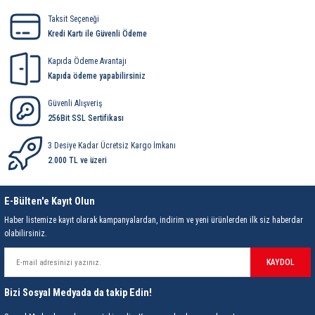
85 Serisi Minyatür Zamanlayıcı
Taksit Seçeneği
Kredi Kartı ile Güvenli Ödeme
86 Serisi Zamanlayıcı Modülleri
Kapıda Ödeme Avantajı
 Ölçer
99.01 Serisi Modüller
Kapıda ödeme yapabilirsiniz
Güvenli Alışveriş
rü
99.02 Serisi Modüller
256Bit SSL Sertifikası
er
99.80 Serisi Modüller
3 Desiye Kadar Ücretsiz Kargo İmkanı
2.000 TL ve üzeri
Finder Röle Soketleri ve Aksesuarları
E-Bülten'e Kayıt Olun
Haber listemize kayıt olarak kampanyalardan, indirim ve yeni ürünlerden ilk siz haberdar
olabilirsiniz.
KAYDOL
azı
Bizi Sosyal Medyada da takip Edin!