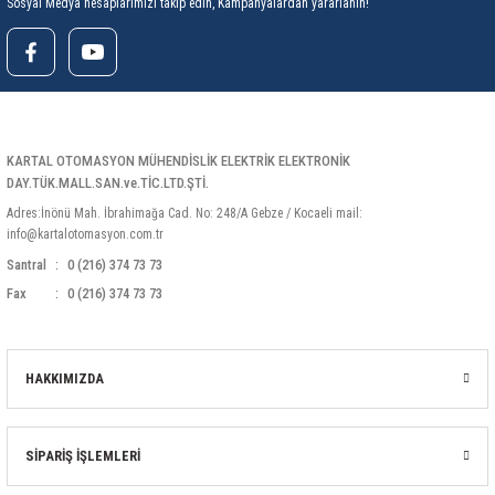
Sosyal Medya hesaplarımızı takip edin, Kampanyalardan yararlanın!
KARTAL OTOMASYON MÜHENDİSLİK ELEKTRİK ELEKTRONİK
DAY.TÜK.MALL.SAN.ve.TİC.LTD.ŞTİ.
Adres:İnönü Mah. İbrahimağa Cad. No: 248/A Gebze / Kocaeli mail:
info@kartalotomasyon.com.tr
Santral
0 (216) 374 73 73
Fax
0 (216) 374 73 73
HAKKIMIZDA
SİPARİŞ İŞLEMLERİ