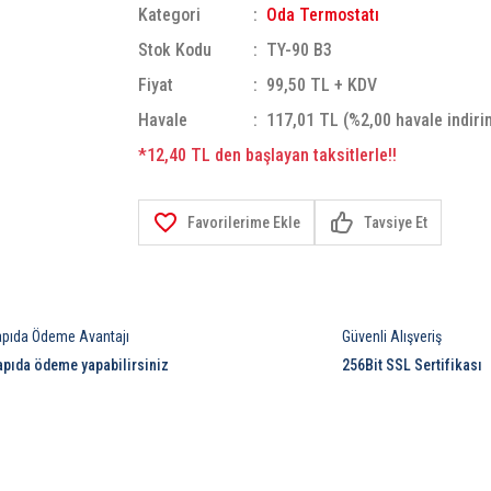
Kategori
Oda Termostatı
Stok Kodu
TY-90 B3
Fiyat
99,50 TL + KDV
Havale
117,01 TL (%2,00 havale indiri
*12,40 TL den başlayan taksitlerle!!
Tavsiye Et
apıda Ödeme Avantajı
Güvenli Alışveriş
apıda ödeme yapabilirsiniz
256Bit SSL Sertifikası