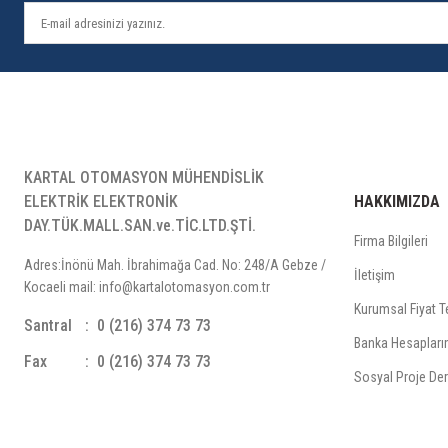
KARTAL OTOMASYON MÜHENDİSLİK
ELEKTRİK ELEKTRONİK
HAKKIMIZDA
DAY.TÜK.MALL.SAN.ve.TİC.LTD.ŞTİ.
Firma Bilgileri
Adres:İnönü Mah. İbrahimağa Cad. No: 248/A Gebze /
İletişim
Kocaeli mail: info@kartalotomasyon.com.tr
Kurumsal Fiyat Te
Santral
0 (216) 374 73 73
Banka Hesapları
Fax
0 (216) 374 73 73
Sosyal Proje Der