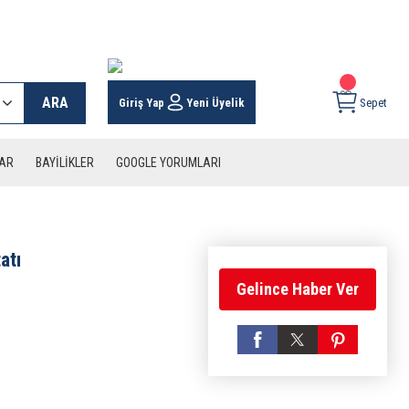
 KARGO İMKANI !
ARA
Giriş Yap
Yeni Üyelik
Sepet
LAR
BAYİLİKLER
GOOGLE YORUMLARI
atı
Gelince Haber Ver