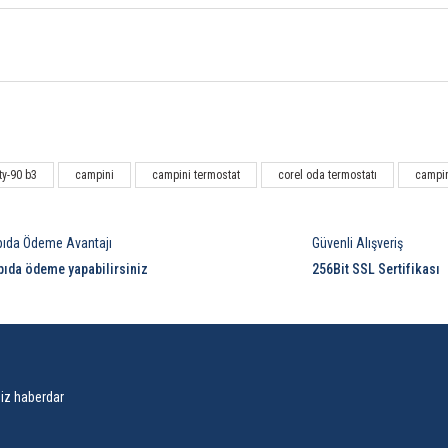
Bu ürüne ilk yorumu siz yapın!
ty-90 b3
campini
campini termostat
corel oda termostatı
campin
Yorum Yaz
pıda Ödeme Avantajı
Güvenli Alışveriş
pıda ödeme yapabilirsiniz
256Bit SSL Sertifikası
siz haberdar