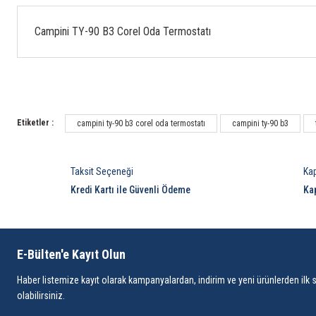
Campini TY-90 B3 Corel Oda Termostatı
Etiketler :
campini ty-90 b3 corel oda termostatı
campini ty-90 b3
Taksit Seçeneği
Ka
Kredi Kartı ile Güvenli Ödeme
Ka
E-Bülten'e Kayıt Olun
Haber listemize kayıt olarak kampanyalardan, indirim ve yeni ürünlerden ilk 
olabilirsiniz.