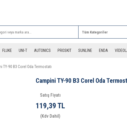
Rİ ALIŞVERİŞLERİNİZDE 3 DESİYE KADAR ÜCRETSİZ
FLUKE
UNI-T
AUTONICS
PROSKIT
SUNLİNE
ENDA
VİDEO
i TY-90 B3 Corel Oda Termostatı
Campini TY-90 B3 Corel Oda Termost
Satış Fiyatı
119,39 TL
(Kdv Dahil)