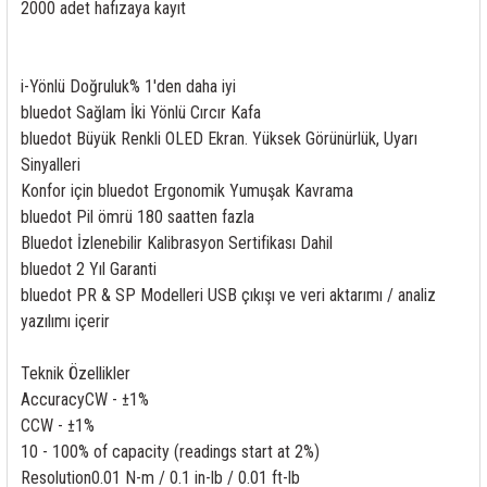
2000 adet hafızaya kayıt
rleri
58 Serisi Röle Arayüz Modülü
60 Serisi Finder Röle
i-Yönlü Doğruluk% 1'den daha iyi
bluedot Sağlam İki Yönlü Cırcır Kafa
arı
62 Serisi Güç Rölesi
bluedot Büyük Renkli OLED Ekran. Yüksek Görünürlük, Uyarı
Sinyalleri
65 Serisi Güç Rölesi
Konfor için bluedot Ergonomik Yumuşak Kavrama
bluedot Pil ömrü 180 saatten fazla
66 Serisi Güç Rölesi
Bluedot İzlenebilir Kalibrasyon Sertifikası Dahil
bluedot 2 Yıl Garanti
asınç Ölçer
71 Serisi Gösterge Rölesi
bluedot PR & SP Modelleri USB çıkışı ve veri aktarımı / analiz
yazılımı içerir
72 Serisi Seviye Kontrol
Teknik Özellikler
80 Serisi Modüler Zamanlayıcı
Accuracy
CW - ±1%
CCW - ±1%
83 Serisi Multi Fonksiyonlu Modüler Zamanlay
10 - 100% of capacity (readings start at 2%)
Resolution
0.01 N-m / 0.1 in-lb / 0.01 ft-lb