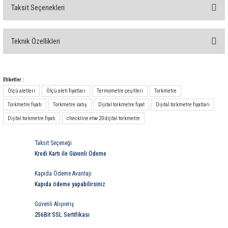
Taksit Seçenekleri
Bu ürüne ilk yorumu siz yapın!
Teknik Özellikleri
Yorum Yaz
Etiketler :
Ölçü aletleri
Ölçü aleti fiyatları
Termometre çeşitleri
Torkmetre
Torkmetre fiyatı
Torkmetre satış
Dijital torkmetre fiyat
Dijital torkmetre fiyatları
Dijital torkmetre fiyatı
checkline etw-20 dijital torkmetre
Taksit Seçeneği
Kredi Kartı ile Güvenli Ödeme
Kapıda Ödeme Avantajı
Kapıda ödeme yapabilirsiniz
Güvenli Alışveriş
256Bit SSL Sertifikası