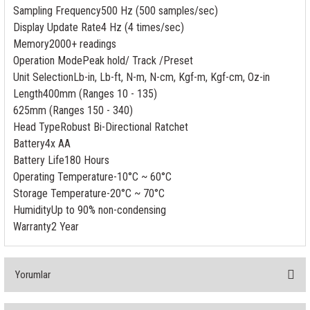
85 Serisi Minyatür Zamanlayıcı
Sampling Frequency
500 Hz (500 samples/sec)
Display Update Rate
4 Hz (4 times/sec)
86 Serisi Zamanlayıcı Modülleri
Memory
2000+ readings
Operation Mode
Peak hold/ Track /Preset
 Ölçer
99.01 Serisi Modüller
Unit Selection
Lb-in, Lb-ft, N-m, N-cm, Kgf-m, Kgf-cm, Oz-in
Length
400mm (Ranges 10 - 135)
rü
99.02 Serisi Modüller
625mm (Ranges 150 - 340)
Head Type
Robust Bi-Directional Ratchet
er
99.80 Serisi Modüller
Battery
4x AA
Battery Life
180 Hours
Finder Röle Soketleri ve Aksesuarları
Operating Temperature
-10°C ~ 60°C
Storage Temperature
-20°C ~ 70°C
Humidity
Up to 90% non-condensing
Warranty
2 Year
azı
Yorumlar