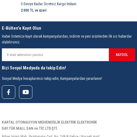
3 Desiye Kadar Ücretsiz Kargo İmkanı
2.000 TL ve üzeri
E-Bülten'e Kayıt Olun
Haber listemize kayıt olarak kampanyalardan, indirim ve yeni ürünlerden ilk siz haberdar
olabilirsiniz.
KAYDOL
Bizi Sosyal Medyada da takip Edin!
Sosyal Medya hesaplarımızı takip edin, Kampanyalardan yararlanın!
KARTAL OTOMASYON MÜHENDİSLİK ELEKTRİK ELEKTRONİK
DAY.TÜK.MALL.SAN.ve.TİC.LTD.ŞTİ.
Adres:İnönü Mah. İbrahimağa Cad. No: 248/A Gebze / Kocaeli mail: