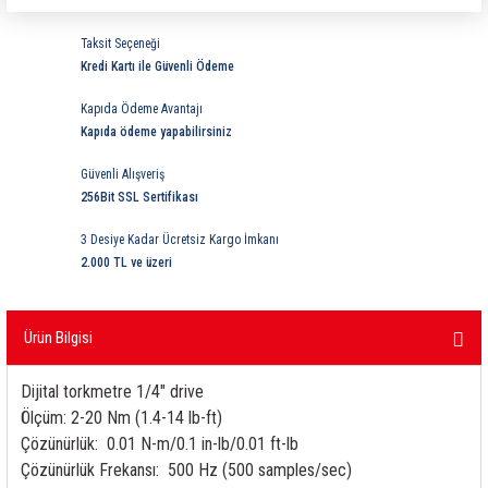
ri
ihazları
er
41 Serisi Minyatür Pcb Röle
RTLM Led ve Koruma Modülleri ( YRT-YPT Serisi 
Taksit Seçeneği
Kredi Kartı ile Güvenli Ödeme
43 Serisi Minyatür Pcb Röle
RX Serisi PCB Röleler ( 500mW )
Kapıda Ödeme Avantajı
44 Serisi Minyatür Pcb Röle
RZ Serisi PCB Röleler ( 400mW )
Kapıda ödeme yapabilirsiniz
Güvenli Alışveriş
etreler
46 Serisi Finder Röle
Telekom Röleler
256Bit SSL Sertifikası
48 Serisi Röle Arayüz Modülü
XT Serisi Endüstriyel Röleler ( 400mW )
3 Desiye Kadar Ücretsiz Kargo İmkanı
2.000 TL ve üzeri
azları
49 Serisi Röle Arayüz Modülü
Ürün Bilgisi
ar ölçer )
50 Serisi Güvenlik Rölesi
Dijital torkmetre 1/4" drive
et Ölçer
55 Serisi Minyatür Genel Amaçlı Finder Röle
Ölçüm: 2-20 Nm (1.4-14 lb-ft)
Çözünürlük: 0.01 N-m/0.1 in-lb/0.01 ft-lb
56 Serisi Minyatür Güç Rölesi
Çözünürlük Frekansı: 500 Hz (500 samples/sec)