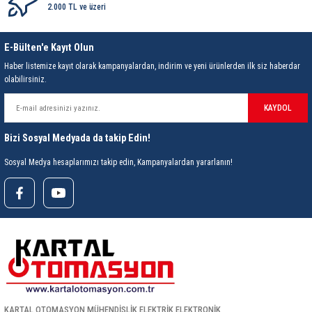
85 Serisi Minyatür Zamanlayıcı
2.000 TL ve üzeri
86 Serisi Zamanlayıcı Modülleri
E-Bülten'e Kayıt Olun
Haber listemize kayıt olarak kampanyalardan, indirim ve yeni ürünlerden ilk siz haberdar
 Ölçer
99.01 Serisi Modüller
olabilirsiniz.
rü
99.02 Serisi Modüller
KAYDOL
Bizi Sosyal Medyada da takip Edin!
er
99.80 Serisi Modüller
Sosyal Medya hesaplarımızı takip edin, Kampanyalardan yararlanın!
Finder Röle Soketleri ve Aksesuarları
azı
KARTAL OTOMASYON MÜHENDİSLİK ELEKTRİK ELEKTRONİK