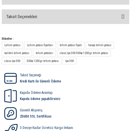
rleri
58 Serisi Röle Arayüz Modülü
Taksit Seçenekleri
60 Serisi Finder Röle
Bu ürüne ilk yorumu siz yapın!
arı
62 Serisi Güç Rölesi
Yorum Yaz
Etiketler :
65 Serisi Güç Rölesi
Lehim potası
Lehim potası fiyatları
lehim potası fiyatı
havya lehim potası
kaliteli lehim potası
lehim potaları
class lpx 300 300w 1200 gr lehim potası
66 Serisi Güç Rölesi
class lpx 300
300w 1200 gr lehim potası
lpx 300
asınç Ölçer
71 Serisi Gösterge Rölesi
Taksit Seçeneği
Kredi Kartı ile Güvenli Ödeme
72 Serisi Seviye Kontrol
Kapıda Ödeme Avantajı
Kapıda ödeme yapabilirsiniz
80 Serisi Modüler Zamanlayıcı
Güvenli Alışveriş
256Bit SSL Sertifikası
83 Serisi Multi Fonksiyonlu Modüler Zamanlay
3 Desiye Kadar Ücretsiz Kargo İmkanı