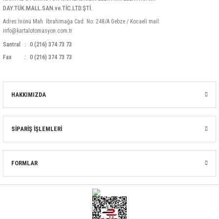
DAY.TÜK.MALL.SAN.ve.TİC.LTD.ŞTİ.
Adres:İnönü Mah. İbrahimağa Cad. No: 248/A Gebze / Kocaeli mail:
info@kartalotomasyon.com.tr
Santral
0 (216) 374 73 73
Fax
0 (216) 374 73 73
HAKKIMIZDA
SİPARİŞ İŞLEMLERİ
FORMLAR