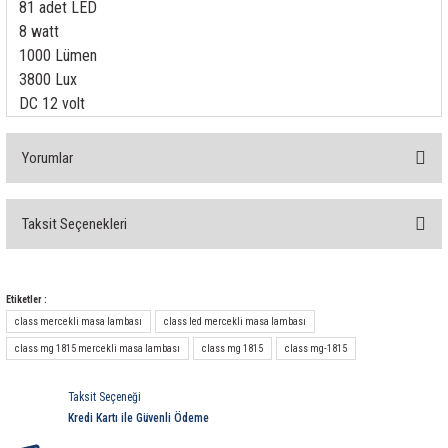
81 adet LED
rleri
58 Serisi Röle Arayüz Modülü
8 watt
1000 Lümen
60 Serisi Finder Röle
3800 Lux
DC 12 volt
arı
62 Serisi Güç Rölesi
Yorumlar
65 Serisi Güç Rölesi
66 Serisi Güç Rölesi
Taksit Seçenekleri
Bu ürüne ilk yorumu siz yapın!
asınç Ölçer
71 Serisi Gösterge Rölesi
Yorum Yaz
Etiketler :
72 Serisi Seviye Kontrol
class mercekli masa lambası
class led mercekli masa lambası
class mg 1815 mercekli masa lambası
class mg 1815
class mg-1815
80 Serisi Modüler Zamanlayıcı
Taksit Seçeneği
83 Serisi Multi Fonksiyonlu Modüler Zamanlay
Kredi Kartı ile Güvenli Ödeme