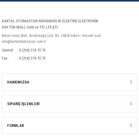
KARTAL OTOMASYON MÜHENDİSLİK ELEKTRİK ELEKTRONİK
DAY.TÜK.MALL.SAN.ve.TİC.LTD.ŞTİ.
Adres:İnönü Mah. İbrahimağa Cad. No: 248/A Gebze / Kocaeli mail:
info@kartalotomasyon.com.tr
Santral
0 (216) 374 73 73
Fax
0 (216) 374 73 73
HAKKIMIZDA
SİPARİŞ İŞLEMLERİ
FORMLAR