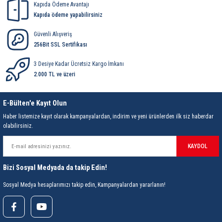
85 Serisi Minyatür Zamanlayıcı
Kapıda Ödeme Avantajı
Kapıda ödeme yapabilirsiniz
86 Serisi Zamanlayıcı Modülleri
Güvenli Alışveriş
256Bit SSL Sertifikası
 Ölçer
99.01 Serisi Modüller
3 Desiye Kadar Ücretsiz Kargo İmkanı
rü
99.02 Serisi Modüller
2.000 TL ve üzeri
er
99.80 Serisi Modüller
E-Bülten'e Kayıt Olun
Haber listemize kayıt olarak kampanyalardan, indirim ve yeni ürünlerden ilk siz haberdar
Finder Röle Soketleri ve Aksesuarları
olabilirsiniz.
KAYDOL
Bizi Sosyal Medyada da takip Edin!
Sosyal Medya hesaplarımızı takip edin, Kampanyalardan yararlanın!
azı