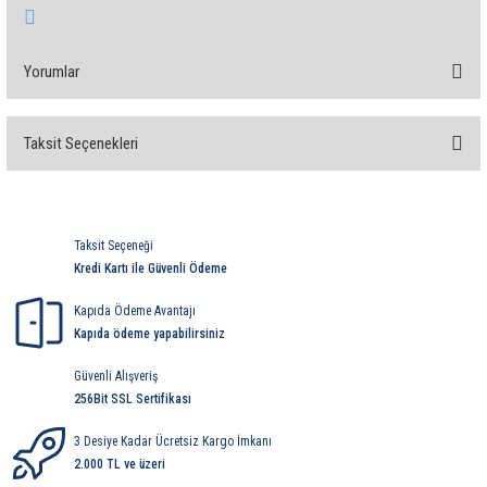
85 Serisi Minyatür Zamanlayıcı
86 Serisi Zamanlayıcı Modülleri
Yorumlar
 Ölçer
99.01 Serisi Modüller
Taksit Seçenekleri
Bu ürüne ilk yorumu siz yapın!
rü
99.02 Serisi Modüller
er
99.80 Serisi Modüller
Yorum Yaz
Taksit Seçeneği
Kredi Kartı ile Güvenli Ödeme
Finder Röle Soketleri ve Aksesuarları
Kapıda Ödeme Avantajı
Kapıda ödeme yapabilirsiniz
Güvenli Alışveriş
256Bit SSL Sertifikası
azı
3 Desiye Kadar Ücretsiz Kargo İmkanı
2.000 TL ve üzeri