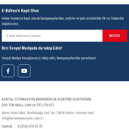
E-Bülten'e Kayıt Olun
Haber listemize kayıt olarak kampanyalardan, indirim ve yeni ürünlerden ilk siz haberdar
olabilirsiniz.
KAYDOL
Bizi Sosyal Medyada da takip Edin!
Sosyal Medya hesaplarımızı takip edin, Kampanyalardan yararlanın!
KARTAL OTOMASYON MÜHENDİSLİK ELEKTRİK ELEKTRONİK
DAY.TÜK.MALL.SAN.ve.TİC.LTD.ŞTİ.
Adres:İnönü Mah. İbrahimağa Cad. No: 248/A Gebze / Kocaeli mail:
info@kartalotomasyon.com.tr
Santral
0 (216) 374 73 73