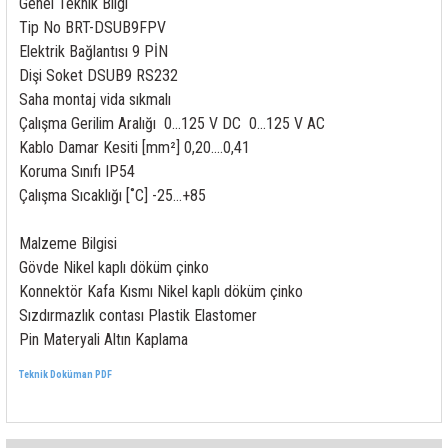
Genel Teknik Bilgi
rleri
58 Serisi Röle Arayüz Modülü
Tip No BRT-DSUB9FPV
Elektrik Bağlantısı 9 PİN
60 Serisi Finder Röle
Dişi Soket DSUB9 RS232
Saha montaj vida sıkmalı
arı
62 Serisi Güç Rölesi
Çalışma Gerilim Aralığı 0…125 V DC 0…125 V AC
Kablo Damar Kesiti [mm²] 0,20….0,41
65 Serisi Güç Rölesi
Koruma Sınıfı IP54
Çalışma Sıcaklığı [˚C] -25…+85
66 Serisi Güç Rölesi
Malzeme Bilgisi
asınç Ölçer
71 Serisi Gösterge Rölesi
Gövde Nikel kaplı döküm çinko
Konnektör Kafa Kısmı Nikel kaplı döküm çinko
72 Serisi Seviye Kontrol
Sızdırmazlık contası Plastik Elastomer
Pin Materyali Altın Kaplama
80 Serisi Modüler Zamanlayıcı
Teknik Doküman PDF
83 Serisi Multi Fonksiyonlu Modüler Zamanlay