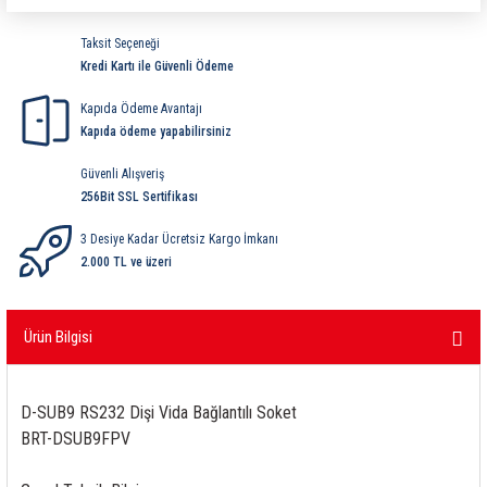
ri
ihazları
er
41 Serisi Minyatür Pcb Röle
RTLM Led ve Koruma Modülleri ( YRT-YPT Serisi 
Taksit Seçeneği
Kredi Kartı ile Güvenli Ödeme
43 Serisi Minyatür Pcb Röle
RX Serisi PCB Röleler ( 500mW )
Kapıda Ödeme Avantajı
44 Serisi Minyatür Pcb Röle
RZ Serisi PCB Röleler ( 400mW )
Kapıda ödeme yapabilirsiniz
Güvenli Alışveriş
etreler
46 Serisi Finder Röle
Telekom Röleler
256Bit SSL Sertifikası
48 Serisi Röle Arayüz Modülü
XT Serisi Endüstriyel Röleler ( 400mW )
3 Desiye Kadar Ücretsiz Kargo İmkanı
2.000 TL ve üzeri
azları
49 Serisi Röle Arayüz Modülü
Ürün Bilgisi
ar ölçer )
50 Serisi Güvenlik Rölesi
et Ölçer
55 Serisi Minyatür Genel Amaçlı Finder Röle
D-SUB9 RS232 Dişi Vida Bağlantılı Soket
BRT-DSUB9FPV
56 Serisi Minyatür Güç Rölesi