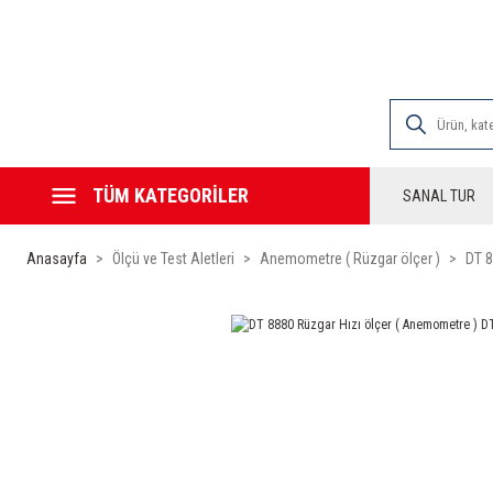
2000 TL VE ÜZE
TÜM KATEGORİLER
SANAL TUR
Anasayfa
Ölçü ve Test Aletleri
Anemometre ( Rüzgar ölçer )
DT 8