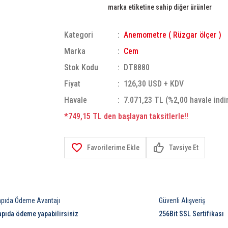
marka etiketine sahip diğer ürünler
Kategori
Anemometre ( Rüzgar ölçer )
Marka
Cem
Stok Kodu
DT8880
Fiyat
126,30 USD + KDV
Havale
7.071,23 TL (%2,00 havale indi
*749,15 TL den başlayan taksitlerle!!
Tavsiye Et
apıda Ödeme Avantajı
Güvenli Alışveriş
apıda ödeme yapabilirsiniz
256Bit SSL Sertifikası