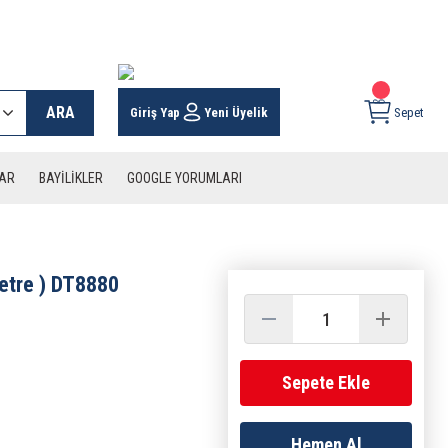
 KARGO İMKANI !
ARA
Giriş Yap
Yeni Üyelik
Sepet
LAR
BAYİLİKLER
GOOGLE YORUMLARI
etre ) DT8880
Sepete Ekle
Hemen Al