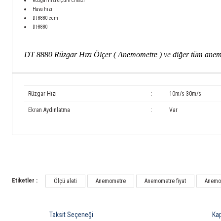
Rüzgar hızı ölçüm cihazı
Hava hızı
Dt 8880 cem
Dt-8880
DT 8880 Rüzgar Hızı Ölçer ( Anemometre ) ve diğer tüm anemome
Rüzgar Hızı
:
10m/s-30m/s
Ekran Aydınlatma
:
Var
Etiketler :
Ölçü aleti
Anemometre
Anemometre fiyat
Anemom
Taksit Seçeneği
Ka