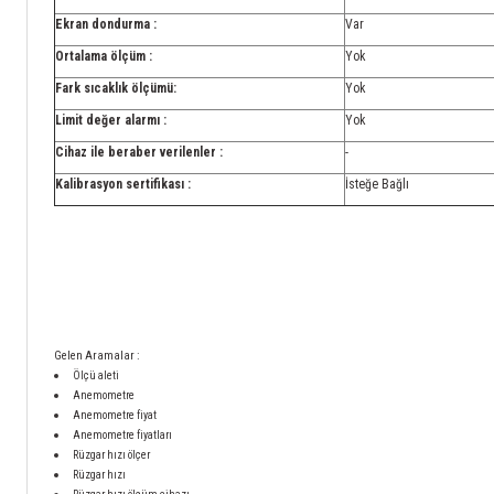
Ekran dondurma :
Var
Ortalama ölçüm :
Yok
Fark sıcaklık ölçümü:
Yok
Limit değer alarmı :
Yok
Cihaz ile beraber verilenler :
-
Kalibrasyon sertifikası :
İsteğe Bağlı
Gelen Aramalar :
Ölçü aleti
Anemometre
Anemometre fiyat
Anemometre fiyatları
Rüzgar hızı ölçer
Rüzgar hızı