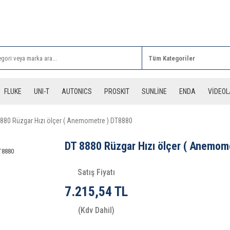
Rİ ALIŞVERİŞLERİNİZDE 3 DESİYE KADAR ÜCRETSİZ
FLUKE
UNI-T
AUTONICS
PROSKIT
SUNLİNE
ENDA
VİDEO
880 Rüzgar Hızı ölçer ( Anemometre ) DT8880
DT 8880 Rüzgar Hızı ölçer ( Anemom
Satış Fiyatı
7.215,54 TL
(Kdv Dahil)