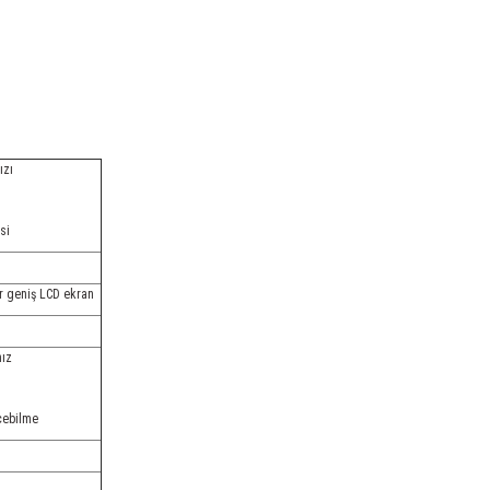
ızı
si
ır geniş LCD ekran
hız
çebilme