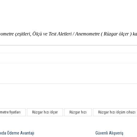
tre çeşitleri, Ölçü ve Test Aletleri / Anemometre ( Rüzgar ölçer ) ka
Bu ürüne ilk yorumu siz yapın!
etre fiyatları
Rüzgar hızı ölçer
Rüzgar hızı
Rüzgar hızı ölçüm cihazı
Yorum Yaz
pıda Ödeme Avantajı
Güvenli Alışveriş