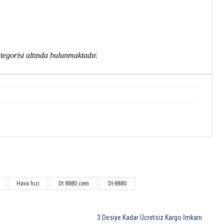
tegorisi altında bulunmaktadır
.
Hava hızı
Dt 8880 cem
Dt-8880
3 Desiye Kadar Ücretsiz Kargo İmkanı