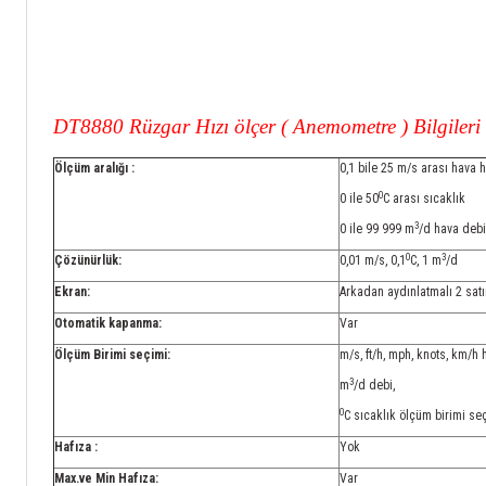
DT8880 Rüzgar Hızı ölçer ( Anemometre )
Bilgileri
Ölçüm aralığı :
0,1 bile 25 m/s arası hava h
0
0 ile 50
C arası sıcaklık
3
0 ile 99 999 m
/d hava debi
0
3
Çözünürlük:
0,01 m/s, 0,1
C, 1 m
/d
Ekran:
Arkadan aydınlatmalı 2 sat
Otomatik kapanma:
Var
Ölçüm Birimi seçimi:
m/s, ft/h, mph, knots, km/h 
3
m
/d debi,
0
C sıcaklık ölçüm birimi se
Hafıza :
Yok
Max.ve Min Hafıza:
Var