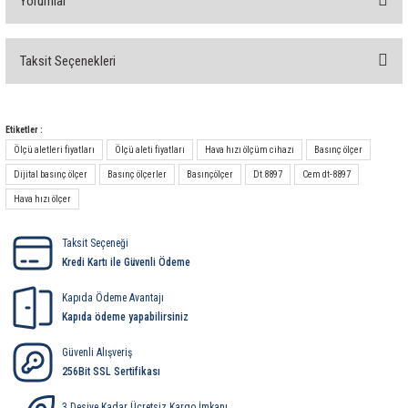
Yorumlar
Taksit Seçenekleri
Bu ürüne ilk yorumu siz yapın!
Yorum Yaz
Etiketler :
Ölçü aletleri fiyatları
Ölçü aleti fiyatları
Hava hızı ölçüm cihazı
Basınç ölçer
Dijital basınç ölçer
Basınç ölçerler
Basınçölçer
Dt 8897
Cem dt-8897
Hava hızı ölçer
Taksit Seçeneği
Kredi Kartı ile Güvenli Ödeme
Kapıda Ödeme Avantajı
Kapıda ödeme yapabilirsiniz
Güvenli Alışveriş
256Bit SSL Sertifikası
3 Desiye Kadar Ücretsiz Kargo İmkanı