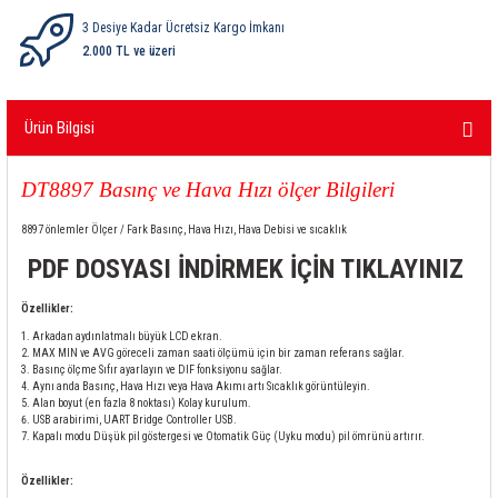
ri
ihazları
er
41 Serisi Minyatür Pcb Röle
RTLM Led ve Koruma Modülleri ( YRT-YPT Serisi 
3 Desiye Kadar Ücretsiz Kargo İmkanı
2.000 TL ve üzeri
43 Serisi Minyatür Pcb Röle
RX Serisi PCB Röleler ( 500mW )
Ürün Bilgisi
44 Serisi Minyatür Pcb Röle
RZ Serisi PCB Röleler ( 400mW )
etreler
46 Serisi Finder Röle
Telekom Röleler
DT8897 Basınç ve Hava Hızı ölçer
Bilgileri
8897 önlemler Ölçer / Fark Basınç, Hava Hızı, Hava Debisi ve sıcaklık
48 Serisi Röle Arayüz Modülü
XT Serisi Endüstriyel Röleler ( 400mW )
PDF DOSYASI İNDİRMEK İÇİN TIKLAYINIZ
azları
49 Serisi Röle Arayüz Modülü
Özellikler:
Arkadan aydınlatmalı büyük LCD ekran.
ar ölçer )
50 Serisi Güvenlik Rölesi
MAX MIN ve AVG göreceli zaman saati ölçümü için bir zaman referans sağlar.
Basınç ölçme Sıfır ayarlayın ve DIF fonksiyonu sağlar.
Aynı anda Basınç, Hava Hızı veya Hava Akımı artı Sıcaklık görüntüleyin.
et Ölçer
55 Serisi Minyatür Genel Amaçlı Finder Röle
Alan boyut (en fazla 8 noktası) Kolay kurulum.
USB arabirimi, UART Bridge Controller USB.
Kapalı modu Düşük pil göstergesi ve Otomatik Güç (Uyku modu) pil ömrünü artırır.
56 Serisi Minyatür Güç Rölesi
Özellikler: