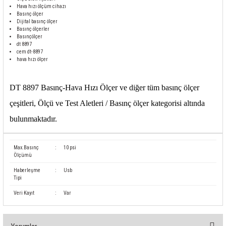
85 Serisi Minyatür Zamanlayıcı
Hava hızı ölçüm cihazı
Basınç ölçer
Dijital basınç ölçer
86 Serisi Zamanlayıcı Modülleri
Basınç ölçerler
Basınçölçer
dt 8897
 Ölçer
99.01 Serisi Modüller
cem dt-8897
hava hızı ölçer
rü
99.02 Serisi Modüller
DT 8897 Basınç-Hava Hızı Ölçer ve diğer tüm basınç ölçer
er
99.80 Serisi Modüller
çeşitleri, Ölçü ve Test Aletleri / Basınç ölçer kategorisi altında
bulunmaktadır
.
Finder Röle Soketleri ve Aksesuarları
Max.Basınç
:
10 psi
Ölçümü
Haberleşme
:
Usb
Tipi
Veri Kayıt
:
Var
azı