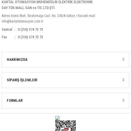
KARTAL OTOMASYON MÜHENDİSLİK ELEKTRİK ELEKTRONİK
DAY.TÜK.MALL.SAN.ve.TİC.LTD.ŞTİ.
Adres:İnönü Mah. İbrahimağa Cad. No: 248/A Gebze / Kocaeli mail:
info@kartalotomasyon.com.tr
Santral
0 (216) 374 73 73
Fax
0 (216) 374 73 73
HAKKIMIZDA
SİPARİŞ İŞLEMLERİ
FORMLAR