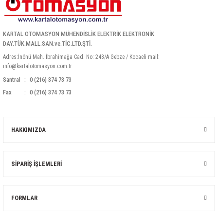
KARTAL OTOMASYON MÜHENDİSLİK ELEKTRİK ELEKTRONİK
DAY.TÜK.MALL.SAN.ve.TİC.LTD.ŞTİ.
Adres:İnönü Mah. İbrahimağa Cad. No: 248/A Gebze / Kocaeli mail:
info@kartalotomasyon.com.tr
Santral
0 (216) 374 73 73
Fax
0 (216) 374 73 73
HAKKIMIZDA
SİPARİŞ İŞLEMLERİ
FORMLAR