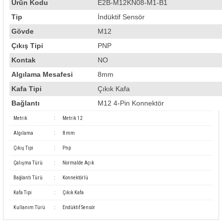
Ürün Kodu
E2B-M12KN08-M1-B1
rleri
58 Serisi Röle Arayüz Modülü
Tip
İndüktif Sensör
60 Serisi Finder Röle
Gövde
M12
Çıkış Tipi
PNP
arı
62 Serisi Güç Rölesi
Kontak
NO
Algılama Mesafesi
8mm
65 Serisi Güç Rölesi
Kafa Tipi
Çıkık Kafa
66 Serisi Güç Rölesi
Bağlantı
M12 4-Pin Konnektör
Metrik
:
Metrik 12
asınç Ölçer
71 Serisi Gösterge Rölesi
Algılama
:
8 mm
Çıkış Tipi
:
Pnp
72 Serisi Seviye Kontrol
Çalışma Türü
:
Normalde Açık
80 Serisi Modüler Zamanlayıcı
Bağlantı Türü
:
Konnektörlü
Kafa Tipi
:
Çıkık Kafa
83 Serisi Multi Fonksiyonlu Modüler Zamanlay
Kullanım Türü
:
Endüktif Sensör