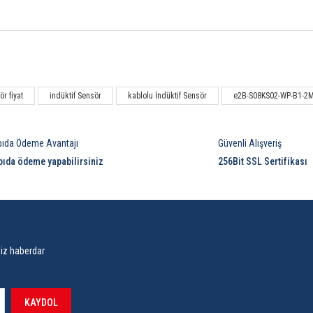
Bu ürüne ilk yorumu siz yapın!
r fiyat
indüktif Sensör
kablolu İndüktif Sensör
e2B-S08KS02-WP-B1-2
Yorum Yaz
pıda Ödeme Avantajı
Güvenli Alışveriş
pıda ödeme yapabilirsiniz
256Bit SSL Sertifikası
siz haberdar
KAYDOL