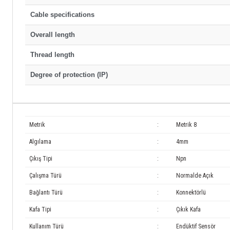
Cable specifications
Overall length
Thread length
Degree of protection (IP)
Metrik
:
Metrik 8
Algılama
:
4mm
Çıkış Tipi
:
Npn
Çalışma Türü
:
Normalde Açık
Bağlantı Türü
:
Konnektörlü
Kafa Tipi
:
Çıkık Kafa
Kullanım Türü
:
Endüktif Sensör