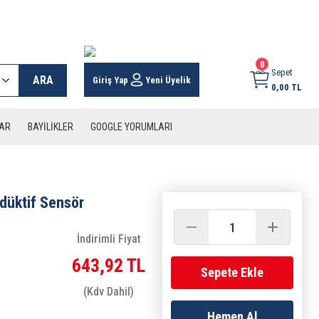
 KARGO İMKANI !
0
Sepet
ARA
Giriş Yap
Yeni Üyelik
0,00 TL
LAR
BAYİLİKLER
GOOGLE YORUMLARI
üktif Sensör
İndirimli Fiyat
643,92 TL
Sepete Ekle
(Kdv Dahil)
Hemen Al