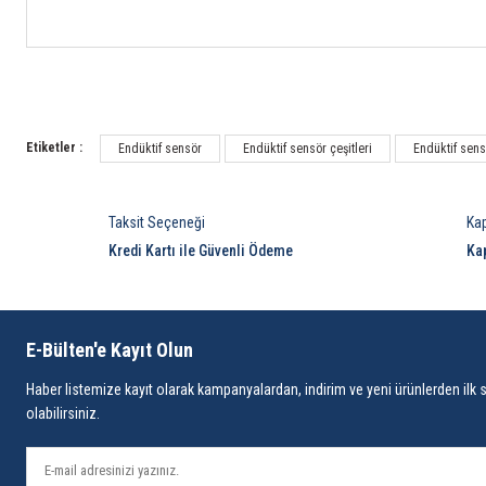
Etiketler :
Endüktif sensör
Endüktif sensör çeşitleri
Endüktif sensö
Taksit Seçeneği
Ka
Kredi Kartı ile Güvenli Ödeme
Ka
E-Bülten'e Kayıt Olun
Haber listemize kayıt olarak kampanyalardan, indirim ve yeni ürünlerden ilk 
olabilirsiniz.