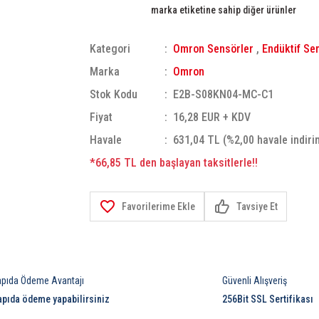
marka etiketine sahip diğer ürünler
Kategori
Omron Sensörler
,
Endüktif Se
Marka
Omron
Stok Kodu
E2B-S08KN04-MC-C1
Fiyat
16,28 EUR + KDV
Havale
631,04 TL (%2,00 havale indiri
*66,85 TL den başlayan taksitlerle!!
Tavsiye Et
apıda Ödeme Avantajı
Güvenli Alışveriş
apıda ödeme yapabilirsiniz
256Bit SSL Sertifikası