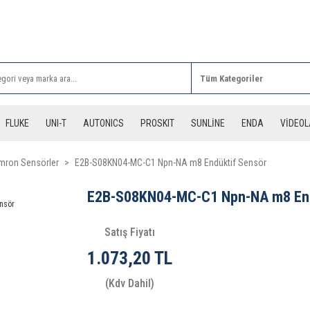
Rİ ALIŞVERİŞLERİNİZDE 3 DESİYE KADAR ÜCRETSİZ
FLUKE
UNI-T
AUTONICS
PROSKIT
SUNLİNE
ENDA
VİDEO
mron Sensörler
E2B-S08KN04-MC-C1 Npn-NA m8 Endüktif Sensör
E2B-S08KN04-MC-C1 Npn-NA m8 End
Satış Fiyatı
1.073,20 TL
(Kdv Dahil)