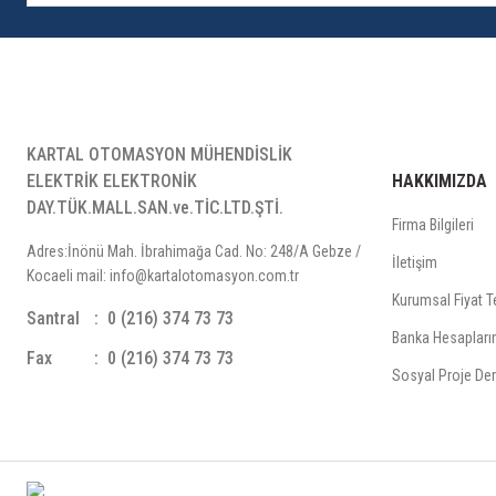
KARTAL OTOMASYON MÜHENDİSLİK
ELEKTRİK ELEKTRONİK
HAKKIMIZDA
DAY.TÜK.MALL.SAN.ve.TİC.LTD.ŞTİ.
Firma Bilgileri
Adres:İnönü Mah. İbrahimağa Cad. No: 248/A Gebze /
İletişim
Kocaeli mail: info@kartalotomasyon.com.tr
Kurumsal Fiyat Te
Santral
0 (216) 374 73 73
Banka Hesapları
Fax
0 (216) 374 73 73
Sosyal Proje Der