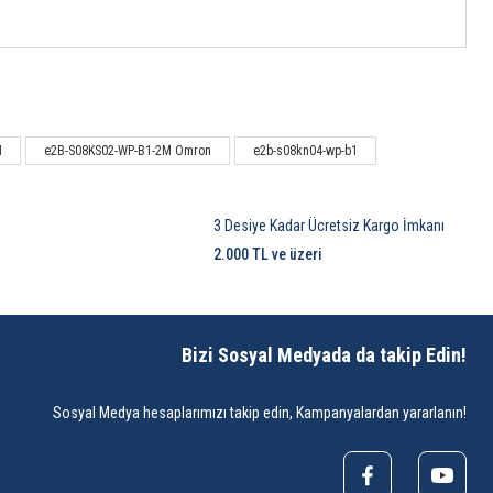
M
e2B-S08KS02-WP-B1-2M Omron
e2b-s08kn04-wp-b1
3 Desiye Kadar Ücretsiz Kargo İmkanı
2.000 TL ve üzeri
Bizi Sosyal Medyada da takip Edin!
Sosyal Medya hesaplarımızı takip edin, Kampanyalardan yararlanın!