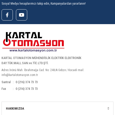
85 Serisi Minyatür Zamanlayıcı
Sosyal Medya hesaplarımızı takip edin, Kampanyalardan yararlanın!
86 Serisi Zamanlayıcı Modülleri
 Ölçer
99.01 Serisi Modüller
rü
99.02 Serisi Modüller
er
99.80 Serisi Modüller
KARTAL OTOMASYON MÜHENDİSLİK ELEKTRİK ELEKTRONİK
DAY.TÜK.MALL.SAN.ve.TİC.LTD.ŞTİ.
Finder Röle Soketleri ve Aksesuarları
Adres:İnönü Mah. İbrahimağa Cad. No: 248/A Gebze / Kocaeli mail:
info@kartalotomasyon.com.tr
Santral
0 (216) 374 73 73
Fax
0 (216) 374 73 73
azı
HAKKIMIZDA