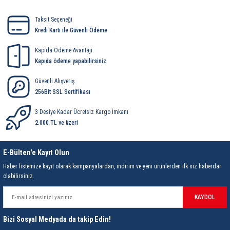
rleri
58 Serisi Röle Arayüz Modülü
Yorum Yaz
Taksit Seçeneği
60 Serisi Finder Röle
Kredi Kartı ile Güvenli Ödeme
Kapıda Ödeme Avantajı
arı
62 Serisi Güç Rölesi
Kapıda ödeme yapabilirsiniz
65 Serisi Güç Rölesi
Güvenli Alışveriş
256Bit SSL Sertifikası
66 Serisi Güç Rölesi
3 Desiye Kadar Ücretsiz Kargo İmkanı
2.000 TL ve üzeri
asınç Ölçer
71 Serisi Gösterge Rölesi
E-Bülten'e Kayıt Olun
72 Serisi Seviye Kontrol
Haber listemize kayıt olarak kampanyalardan, indirim ve yeni ürünlerden ilk siz haberdar
olabilirsiniz.
80 Serisi Modüler Zamanlayıcı
KAYDOL
83 Serisi Multi Fonksiyonlu Modüler Zamanlay
Bizi Sosyal Medyada da takip Edin!