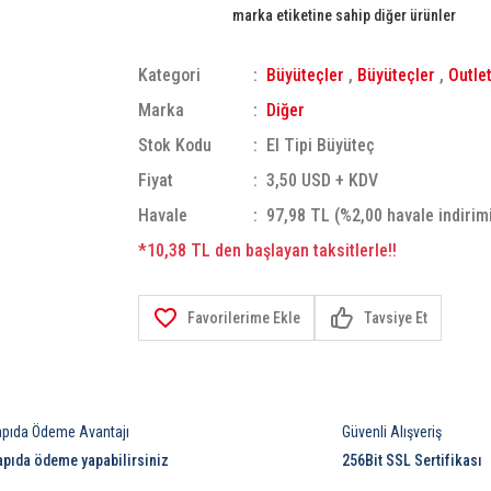
marka etiketine sahip diğer ürünler
Kategori
Büyüteçler
,
Büyüteçler
,
Outle
Marka
Diğer
Stok Kodu
El Tipi Büyüteç
Fiyat
3,50 USD + KDV
Havale
97,98 TL (%2,00 havale indirim
*10,38 TL den başlayan taksitlerle!!
Tavsiye Et
apıda Ödeme Avantajı
Güvenli Alışveriş
apıda ödeme yapabilirsiniz
256Bit SSL Sertifikası