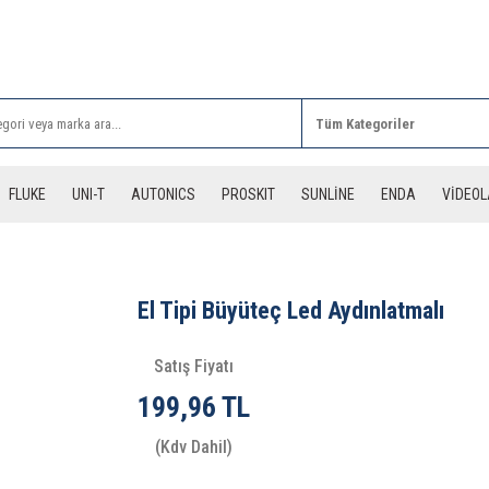
Rİ ALIŞVERİŞLERİNİZDE 3 DESİYE KADAR ÜCRETSİZ
FLUKE
UNI-T
AUTONICS
PROSKIT
SUNLİNE
ENDA
VİDEO
El Tipi Büyüteç Led Aydınlatmalı
Satış Fiyatı
199,96 TL
(Kdv Dahil)