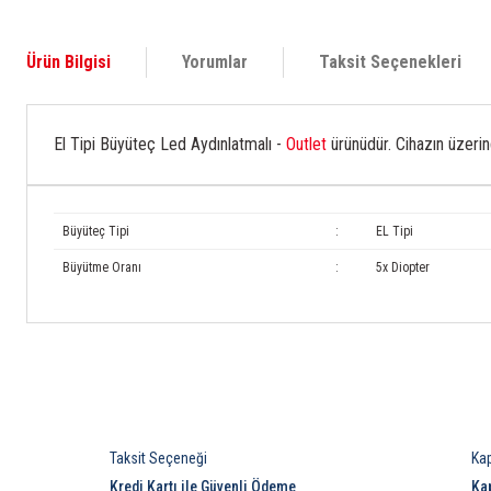
Ürün Bilgisi
Yorumlar
Taksit Seçenekleri
El Tipi Büyüteç Led Aydınlatmalı -
Outlet
ürünüdür. Cihazın üzerind
Büyüteç Tipi
:
EL Tipi
Büyütme Oranı
:
5x Diopter
Taksit Seçeneği
Ka
Kredi Kartı ile Güvenli Ödeme
Ka