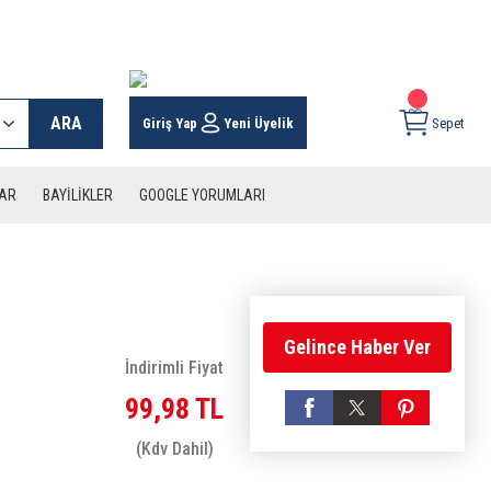
 KARGO İMKANI !
ARA
Giriş Yap
Yeni Üyelik
Sepet
LAR
BAYİLİKLER
GOOGLE YORUMLARI
Gelince Haber Ver
İndirimli Fiyat
99,98 TL
(Kdv Dahil)