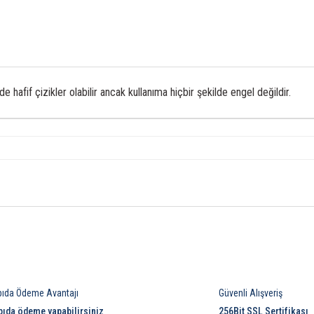
e hafif çizikler olabilir ancak kullanıma hiçbir şekilde engel değildir.
Bu ürüne ilk yorumu siz yapın!
pıda Ödeme Avantajı
Güvenli Alışveriş
Yorum Yaz
pıda ödeme yapabilirsiniz
256Bit SSL Sertifikası