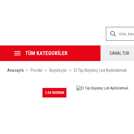
2000 TL VE ÜZE
TÜM KATEGORİLER
SANAL TUR
Anasayfa
Proskit
Büyüteçler
El Tipi Büyüteç Led Aydınlatmalı
%50 İNDİRİM