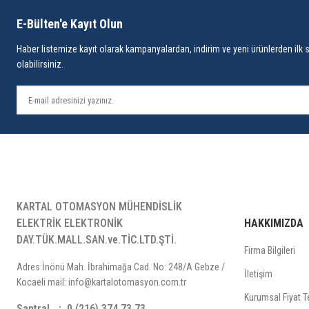
Güvenlik gereksinimleri
Montaj şekli
E-Bülten'e Kayıt Olun
Ebatlar
Haber listemize kayıt olarak kampanyalardan, indirim ve yeni ürünlerden ilk 
Ağırlık
olabilirsiniz.
Kutu malzemeleri
Yanıcı ve aşındırıcı gaz bulunmayan ortamlarda kullanılmalıdır.
0 ... +50°C/-25 ... 70°C
Sıkıştırılarak panoya yerleştirilir.
31°C'ye kadar %80, sonra lineer olarak azalıp 40°C’de %50'ye dü
G96xY96xD81mm
EN 60529 standardına göre ; Ön panel : IP65 ,
Arka panel : IP20
KARTAL OTOMASYON MÜHENDİSLİK
Yaklaşık 400 gram.
ELEKTRİK ELEKTRONİK
HAKKIMIZDA
En çok 2000m
DAY.TÜK.MALL.SAN.ve.TİC.LTD.ŞTİ.
Kendi kendine sönen plastikler kullanılmıştır.
Firma Bilgileri
Solvent (tiner, benzin, asit v.s.) içeren veya aşındırıcı temizlik m
Adres:İnönü Mah. İbrahimağa Cad. No: 248/A Gebze /
İletişim
Kocaeli mail: info@kartalotomasyon.com.tr
90-250V AC, 50/60Hz
Kurumsal Fiyat Te
En çok 7VA
Santral
0 (216) 374 73 73