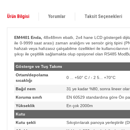
Ürün Bilgisi
Yorumlar
Taksit Seçenekleri
EM4401 Enda,
48x48mm ebatlı, 2x4 hane LCD göstergeli dijita
ile 0-9999 saat arası) zaman aralığını ve sensör giriş tipini (PN
hafızalı veya hafızasız çalışabilme özellikleri ile kullanıcıları
şıkışı ile çeşitlilik sağlamakta olup opsiyonel olan RS485 ModB
Gösterge ve Tuş Takımı
Ortam/depolama
0 ... +50° C / - 2 5... +70°C
sıcaklığı
Bağıl nem
31 ye kadar %80, sonra lineer ola
Koruma sınıfı
EN 60529 standardına göre Ön pane
Yükseklik
En çok 2000m
Kutu
Kutu şekli
Sıkıştırılarak panoya yerleştirilir 