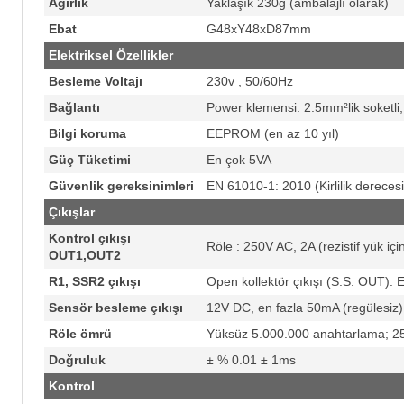
Ağırlık
Yaklaşık 230g (ambalajlı olarak)
Ebat
G48xY48xD87mm
Elektriksel Özellikler
Besleme Voltajı
230v , 50/60Hz
Bağlantı
Power klemensi: 2.5mm²lik soketli
Bilgi koruma
EEPROM (en az 10 yıl)
Güç Tüketimi
En çok 5VA
Güvenlik gereksinimleri
EN 61010-1: 2010 (Kirlilik derecesi 2
Çıkışlar
Kontrol çıkışı
Röle : 250V AC, 2A (rezistif yük içi
OUT1,OUT2
R1, SSR2 çıkışı
Open kollektör çıkışı (S.S. OUT):
Sensör besleme çıkışı
12V DC, en fazla 50mA (regülesiz)
Röle ömrü
Yüksüz 5.000.000 anahtarlama; 25
Doğruluk
± % 0.01 ± 1ms
Kontrol