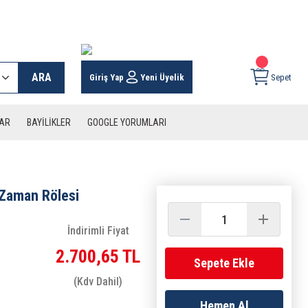
 KARGO İMKANI !
ARA
Giriş Yap
Yeni Üyelik
Sepet
LAR
BAYİLİKLER
GOOGLE YORUMLARI
Zaman Rölesi
İndirimli Fiyat
2.700,65 TL
Sepete Ekle
(Kdv Dahil)
Hemen Al