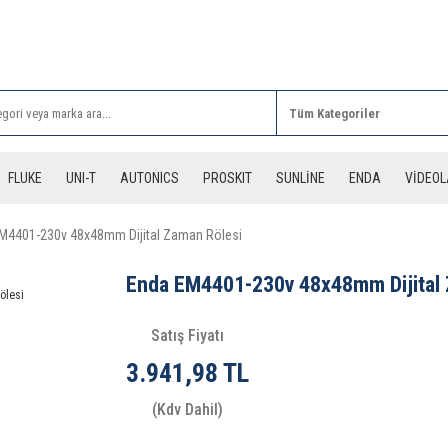
Rİ ALIŞVERİŞLERİNİZDE 3 DESİYE KADAR ÜCRETSİZ
FLUKE
UNI-T
AUTONICS
PROSKIT
SUNLİNE
ENDA
VİDEO
M4401-230v 48x48mm Dijital Zaman Rölesi
Enda EM4401-230v 48x48mm Dijital 
Satış Fiyatı
3.941,98 TL
(Kdv Dahil)