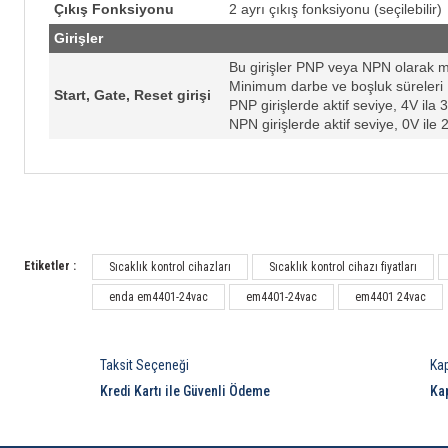
Çıkış Fonksiyonu
2 ayrı çıkış fonksiyonu (seçilebilir)
Girişler
Bu girişler PNP veya NPN olarak m
Minimum darbe ve boşluk süreleri 
Start, Gate, Reset girişi
PNP girişlerde aktif seviye, 4V ila 
NPN girişlerde aktif seviye, 0V ile 
ÇEVRESEL ve
TEKNİK ÖZELLİKLER
KUTU
Ortam/depolama sıcaklığı
Etiketler :
Sıcaklık kontrol cihazları
Sıcaklık kontrol cihazı fiyatları
Bağıl nem
enda em4401-24vac
em4401-24vac
em4401 24vac
Koruma sınıfı
Yükseklik
Besleme voltajı
Taksit Seçeneği
Ka
Güç tüketimi
Kredi Kartı ile Güvenli Ödeme
Ka
Bağlantı
EMC