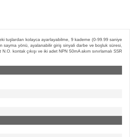
eki tuşlardan kolayca ayarlayabilme, 9 kademe (0-99.99 saniye
man sayma yönü, ayalanabilir giriş sinyali darbe ve boşluk süresi,
 adet N.O. kontak çıkışı ve iki adet NPN 50mA akım sınırlamalı SSR