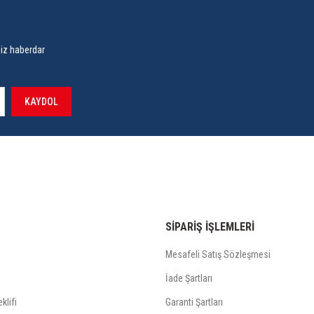
siz haberdar
KAYDOL
şen nemde çalışır.
SİPARİŞ İŞLEMLERİ
Mesafeli Satış Sözleşmesi
addeleriyle cihaz silinmemelidir.
İade Şartları
klifi
Garanti Şartları