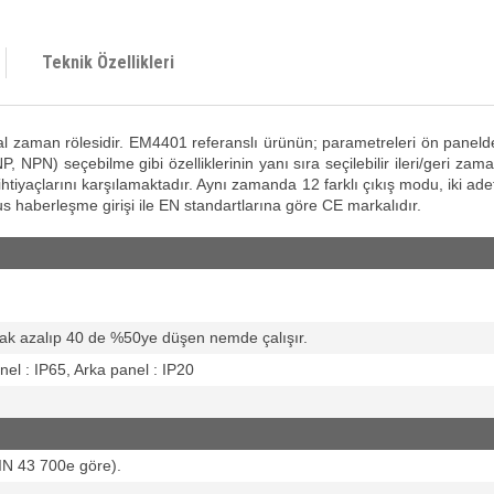
Teknik Özellikleri
l zaman rölesidir. EM4401 referanslı ürünün; parametreleri ön paneld
P, NPN) seçebilme gibi özelliklerinin yanı sıra seçilebilir ileri/geri za
nın ihtiyaçlarını karşılamaktadır. Aynı zamanda 12 farklı çıkış modu, iki
us haberleşme girişi ile EN standartlarına göre CE markalıdır.
rak azalıp 40 de %50ye düşen nemde çalışır.
l : IP65, Arka panel : IP20
(DIN 43 700e göre).