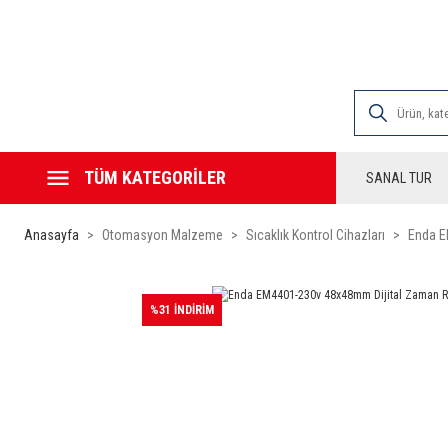
2000 TL VE ÜZE
TÜM KATEGORİLER
SANAL TUR
Anasayfa
Otomasyon Malzeme
Sıcaklık Kontrol Cihazları
Enda E
%31 İNDİRİM