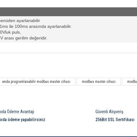
enüden ayarlanabilir
1ms ile 100ms arasında ayarlanabilir.
30Vluk puls,
2V arası gerilim değeridir.
Bu ürüne ilk yorumu siz yapın!
enda programlanabilir modbus master cihazı
modbus master cihazı
modbu
Yorum Yaz
pıda Ödeme Avantajı
Güvenli Alışveriş
pıda ödeme yapabilirsiniz
256Bit SSL Sertifikası