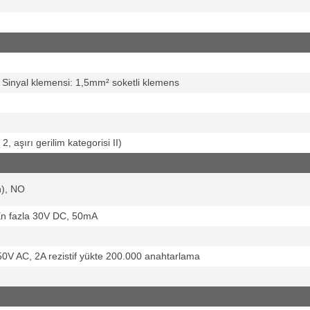
, Sinyal klemensi: 1,5mm² soketli klemens
, aşırı gerilim kategorisi II)
n), NO
 En fazla 30V DC, 50mA
0V AC, 2A rezistif yükte 200.000 anahtarlama