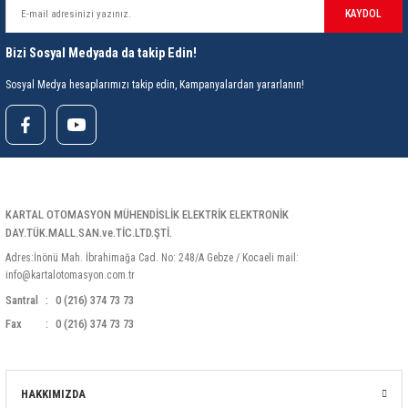
85 Serisi Minyatür Zamanlayıcı
KAYDOL
86 Serisi Zamanlayıcı Modülleri
Bizi Sosyal Medyada da takip Edin!
Sosyal Medya hesaplarımızı takip edin, Kampanyalardan yararlanın!
 Ölçer
99.01 Serisi Modüller
rü
99.02 Serisi Modüller
er
99.80 Serisi Modüller
KARTAL OTOMASYON MÜHENDİSLİK ELEKTRİK ELEKTRONİK
Finder Röle Soketleri ve Aksesuarları
DAY.TÜK.MALL.SAN.ve.TİC.LTD.ŞTİ.
Adres:İnönü Mah. İbrahimağa Cad. No: 248/A Gebze / Kocaeli mail:
info@kartalotomasyon.com.tr
Santral
0 (216) 374 73 73
Fax
0 (216) 374 73 73
azı
HAKKIMIZDA