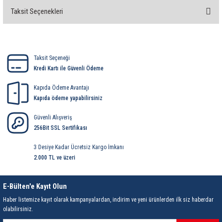
rleri
58 Serisi Röle Arayüz Modülü
Taksit Seçenekleri
Bu ürüne ilk yorumu siz yapın!
60 Serisi Finder Röle
Yorum Yaz
arı
62 Serisi Güç Rölesi
Taksit Seçeneği
Kredi Kartı ile Güvenli Ödeme
65 Serisi Güç Rölesi
Kapıda Ödeme Avantajı
Kapıda ödeme yapabilirsiniz
66 Serisi Güç Rölesi
Güvenli Alışveriş
asınç Ölçer
71 Serisi Gösterge Rölesi
256Bit SSL Sertifikası
3 Desiye Kadar Ücretsiz Kargo İmkanı
72 Serisi Seviye Kontrol
2.000 TL ve üzeri
80 Serisi Modüler Zamanlayıcı
E-Bülten'e Kayıt Olun
83 Serisi Multi Fonksiyonlu Modüler Zamanlay
Haber listemize kayıt olarak kampanyalardan, indirim ve yeni ürünlerden ilk siz haberdar
olabilirsiniz.