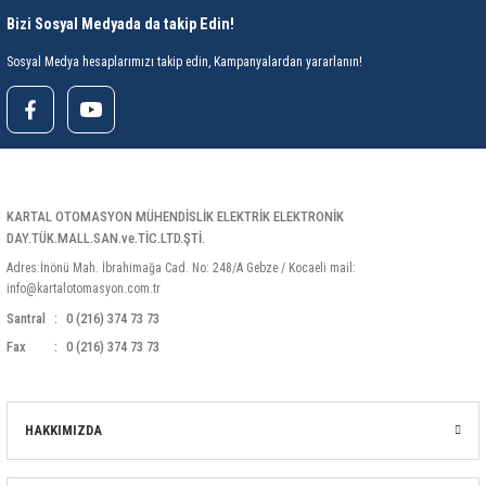
85 Serisi Minyatür Zamanlayıcı
Bizi Sosyal Medyada da takip Edin!
86 Serisi Zamanlayıcı Modülleri
Sosyal Medya hesaplarımızı takip edin, Kampanyalardan yararlanın!
 Ölçer
99.01 Serisi Modüller
rü
99.02 Serisi Modüller
er
99.80 Serisi Modüller
KARTAL OTOMASYON MÜHENDİSLİK ELEKTRİK ELEKTRONİK
DAY.TÜK.MALL.SAN.ve.TİC.LTD.ŞTİ.
Adres:İnönü Mah. İbrahimağa Cad. No: 248/A Gebze / Kocaeli mail:
Finder Röle Soketleri ve Aksesuarları
info@kartalotomasyon.com.tr
Santral
0 (216) 374 73 73
Fax
0 (216) 374 73 73
azı
HAKKIMIZDA