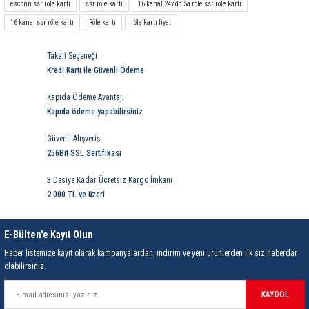
esconn ssr röle kartı
ssr röle kartı
16 kanal 24v dc 5a röle ssr röle kartı
rleri
58 Serisi Röle Arayüz Modülü
16 kanal ssr röle kartı
Röle kartı
röle kartı fiyat
60 Serisi Finder Röle
Taksit Seçeneği
Kredi Kartı ile Güvenli Ödeme
arı
62 Serisi Güç Rölesi
Kapıda Ödeme Avantajı
65 Serisi Güç Rölesi
Kapıda ödeme yapabilirsiniz
Güvenli Alışveriş
66 Serisi Güç Rölesi
256Bit SSL Sertifikası
asınç Ölçer
71 Serisi Gösterge Rölesi
3 Desiye Kadar Ücretsiz Kargo İmkanı
2.000 TL ve üzeri
72 Serisi Seviye Kontrol
E-Bülten'e Kayıt Olun
80 Serisi Modüler Zamanlayıcı
Haber listemize kayıt olarak kampanyalardan, indirim ve yeni ürünlerden ilk siz haberdar
olabilirsiniz.
83 Serisi Multi Fonksiyonlu Modüler Zamanlay
KAYDOL