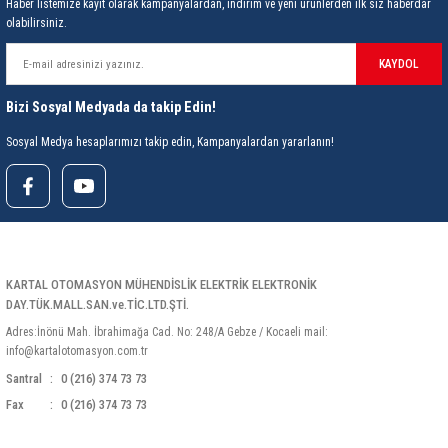
85 Serisi Minyatür Zamanlayıcı
Haber listemize kayıt olarak kampanyalardan, indirim ve yeni ürünlerden ilk siz haberdar
olabilirsiniz.
86 Serisi Zamanlayıcı Modülleri
KAYDOL
 Ölçer
99.01 Serisi Modüller
Bizi Sosyal Medyada da takip Edin!
Sosyal Medya hesaplarımızı takip edin, Kampanyalardan yararlanın!
rü
99.02 Serisi Modüller
er
99.80 Serisi Modüller
Finder Röle Soketleri ve Aksesuarları
KARTAL OTOMASYON MÜHENDİSLİK ELEKTRİK ELEKTRONİK
DAY.TÜK.MALL.SAN.ve.TİC.LTD.ŞTİ.
Adres:İnönü Mah. İbrahimağa Cad. No: 248/A Gebze / Kocaeli mail:
info@kartalotomasyon.com.tr
Santral
0 (216) 374 73 73
azı
Fax
0 (216) 374 73 73