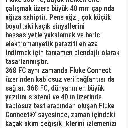
85 Serisi Minyatür Zamanlayıcı
çalışmak üzere büyük 40 mm çapında
86 Serisi Zamanlayıcı Modülleri
ağıza sahiptir. Pens ağzı, çok küçük
boyuttaki kaçık sinyallerini
 Ölçer
99.01 Serisi Modüller
hassasiyetle yakalamak ve harici
elektromanyetik paraziti en aza
rü
99.02 Serisi Modüller
indirmek için tamamen blendajlı olarak
er
99.80 Serisi Modüller
tasarlanmıştır.
368 FC aynı zamanda Fluke Connect
Finder Röle Soketleri ve Aksesuarları
üzerinden kablosuz veri bağlantısı da
sağlar. 368 FC, dünyanın en büyük
yazılım sistemi ve 40'ın üzerinde
kablosuz test aracından oluşan Fluke
Connect®' sayesinde, zaman içindeki
azı
kaçak akım değişikliklerini izlemenizi