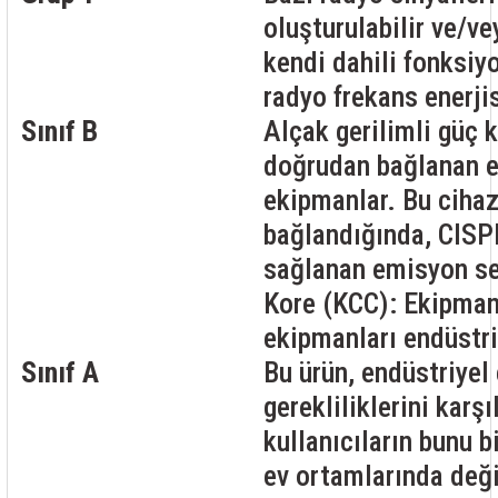
oluşturulabilir ve/v
kendi dahili fonksiyon
radyo frekans enerjis
Sınıf B
Alçak gerilimli güç 
doğrudan bağlanan ev
ekipmanlar. Bu cihaz
bağlandığında, CISPR
sağlanan emisyon sev
Kore (KCC): Ekipman 
ekipmanları endüstri
Sınıf A
Bu ürün, endüstriye
gerekliliklerini karşı
kullanıcıların bunu b
ev ortamlarında deği