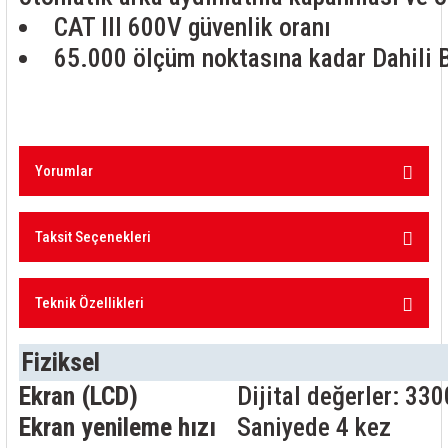
CAT III 600V güvenlik oranı
65.000 ölçüm noktasına kadar Dahili B
Yorumlar
Taksit Seçenekleri
Bu ürüne ilk yorumu siz yapın!
Teknik Özellikleri
Yorum Yaz
²TC / °C dışı 18°C ila 28°C, 0,02 + 1
Fiziksel
Ekran (LCD)
Dijital değerler: 33
Ekran yenileme hızı
Saniyede 4 kez