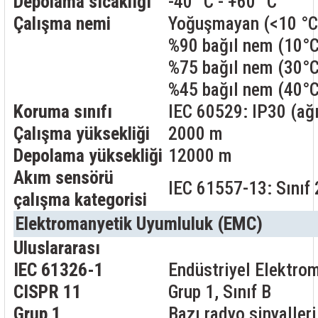
Depolama sıcaklığı
-40 °C - +60 °C
Çalışma nemi
Yoğuşmayan (<10 °C
%90 bağıl nem (10°C
%75 bağıl nem (30°C
%45 bağıl nem (40°C
Koruma sınıfı
IEC 60529: IP30 (ağ
Çalışma yüksekliği
2000 m
Depolama yüksekliği
12000 m
Akım sensörü
IEC 61557-13: Sınıf 
çalışma kategorisi
Elektromanyetik Uyumluluk (EMC)
Uluslararası
IEC 61326-1
Endüstriyel Elektro
CISPR 11
Grup 1, Sınıf B
Grup 1
Bazı radyo sinyaller