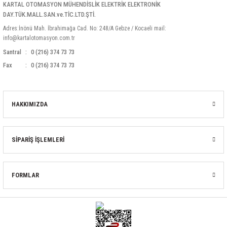
KARTAL OTOMASYON MÜHENDİSLİK ELEKTRİK ELEKTRONİK
DAY.TÜK.MALL.SAN.ve.TİC.LTD.ŞTİ.
Adres:İnönü Mah. İbrahimağa Cad. No: 248/A Gebze / Kocaeli mail:
info@kartalotomasyon.com.tr
Santral
0 (216) 374 73 73
Fax
0 (216) 374 73 73
HAKKIMIZDA
SİPARİŞ İŞLEMLERİ
FORMLAR