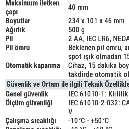
Maksimum iletken
40 mm
çapı
Boyutlar
234 x 101 x 46 mm
Ağırlık
500 g
Pil
2 AA, IEC LR6, NEDA
Pil ömrü
Beklenen pil ömrü, 
spot ışık olmadan 15
Otomatik kapanma
Cihaz, 15 dakika bo
takdirde otomatik ol
Güvenlik ve Ortam ile ilgili Teknik Özellikl
Genel güvenlik
IEC 61010-1: Kirlili
Ölçüm güvenliği
IEC 61010-2-032: CA
V
Çalışma sıcaklığı
-10°C - +50°C