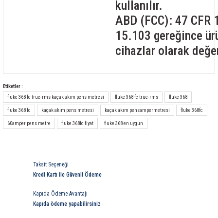
kullanılır.
ABD (FCC): 47 CFR 1
15.103 gereğince ür
cihazlar olarak değer
Etiketler :
fluke 368 fc true-rms kaçak akım pens metresi
fluke 368 fc true-rms
fluke 368
fluke 368 fc
kaçak akım pens metresi
kaçak akım pensampermetresi
fluke 368fc
60amper pens metre
fluke 368fc fiyat
fluke 368 en uygun
Taksit Seçeneği
Kredi Kartı ile Güvenli Ödeme
Kapıda Ödeme Avantajı
Kapıda ödeme yapabilirsiniz