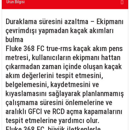
Ürün Bilgisi
rleri
58 Serisi Röle Arayüz Modülü
60 Serisi Finder Röle
Duraklama süresini azaltma – Ekipmanı
çevrimdışı yapmadan kaçak akımları
arı
62 Serisi Güç Rölesi
bulma
65 Serisi Güç Rölesi
Fluke 368 FC true-rms kaçak akım pens
metresi, kullanıcıların ekipmanı hattan
66 Serisi Güç Rölesi
çıkarmadan zaman içinde oluşan kaçak
akım değerlerini tespit etmesini,
asınç Ölçer
71 Serisi Gösterge Rölesi
belgelemesini, kaydetmesini ve
72 Serisi Seviye Kontrol
kıyaslamasını sağlayarak planlanmamış
çalışmama süresini önlemelerine ve
80 Serisi Modüler Zamanlayıcı
aralıklı GFCI ve RCD açma kapamalarını
83 Serisi Multi Fonksiyonlu Modüler Zamanlay
tespit etmelerine yardımcı olur.
Fluke 368 FC, büyük iletkenlerle