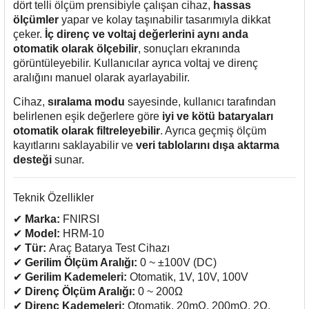
dört telli ölçüm prensibiyle çalışan cihaz,
hassas
rleri
58 Serisi Röle Arayüz Modülü
ölçümler
yapar ve kolay taşınabilir tasarımıyla dikkat
çeker.
İç direnç ve voltaj değerlerini aynı anda
60 Serisi Finder Röle
otomatik olarak ölçebilir
, sonuçları ekranında
görüntüleyebilir. Kullanıcılar ayrıca voltaj ve direnç
arı
62 Serisi Güç Rölesi
aralığını manuel olarak ayarlayabilir.
Cihaz,
sıralama modu
sayesinde, kullanıcı tarafından
65 Serisi Güç Rölesi
belirlenen eşik değerlere göre
iyi ve kötü bataryaları
otomatik olarak filtreleyebilir
. Ayrıca geçmiş ölçüm
66 Serisi Güç Rölesi
kayıtlarını saklayabilir ve
veri tablolarını dışa aktarma
desteği
sunar.
asınç Ölçer
71 Serisi Gösterge Rölesi
Teknik Özellikler
72 Serisi Seviye Kontrol
✔
Marka:
FNIRSI
✔
Model:
HRM-10
80 Serisi Modüler Zamanlayıcı
✔
Tür:
Araç Batarya Test Cihazı
✔
Gerilim Ölçüm Aralığı:
0 ~ ±100V (DC)
✔
Gerilim Kademeleri:
Otomatik, 1V, 10V, 100V
83 Serisi Multi Fonksiyonlu Modüler Zamanlay
✔
Direnç Ölçüm Aralığı:
0 ~ 200Ω
✔
Direnç Kademeleri:
Otomatik, 20mΩ, 200mΩ, 2Ω,