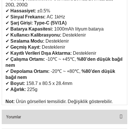
85 Serisi Minyatür Zamanlayıcı
20Ω, 200Ω
✔
Hassasiyet:
±0.5%
86 Serisi Zamanlayıcı Modülleri
✔
Sinyal Frekansı:
AC 1kHz
✔
Şarj Girişi:
Type-C (5V/1A)
✔
Batarya Kapasitesi:
1000mAh lityum batarya
 Ölçer
99.01 Serisi Modüller
✔
Kullanıcı Kalibrasyonu:
Desteklenir
✔
Sıralama Modu:
Desteklenir
rü
99.02 Serisi Modüller
✔
Geçmiş Kayıt:
Desteklenir
✔
Kayıtlı Verileri Dışa Aktarma:
Desteklenir
er
99.80 Serisi Modüller
✔
Çalışma Ortamı:
-10℃ ~ +45℃,
%80’den düşük bağıl
nem
✔
Depolama Ortamı:
-20℃ ~ +80℃,
%80’den düşük
Finder Röle Soketleri ve Aksesuarları
bağıl nem
✔
Boyut:
158.7 x 80.5 x 28.4mm
✔
Ağırlık:
225g
Not:
Ürün görselleri temsilidir. Değişiklik gösterebilir.
azı
Yorumlar