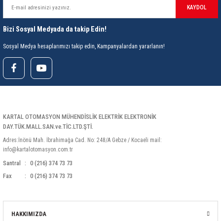
KAYDOL
Bizi Sosyal Medyada da takip Edin!
Sosyal Medya hesaplarımızı takip edin, Kampanyalardan yararlanın!
KARTAL OTOMASYON MÜHENDİSLİK ELEKTRİK ELEKTRONİK
DAY.TÜK.MALL.SAN.ve.TİC.LTD.ŞTİ.
Adres:İnönü Mah. İbrahimağa Cad. No: 248/A Gebze / Kocaeli mail:
info@kartalotomasyon.com.tr
Santral
0 (216) 374 73 73
Fax
0 (216) 374 73 73
HAKKIMIZDA