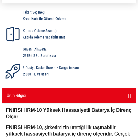
ri
ihazları
er
41 Serisi Minyatür Pcb Röle
RTLM Led ve Koruma Modülleri ( YRT-YPT Serisi 
Taksit Seçeneği
Kredi Kartı ile Güvenli Ödeme
43 Serisi Minyatür Pcb Röle
RX Serisi PCB Röleler ( 500mW )
Kapıda Ödeme Avantajı
44 Serisi Minyatür Pcb Röle
RZ Serisi PCB Röleler ( 400mW )
Kapıda ödeme yapabilirsiniz
Güvenli Alışveriş
etreler
46 Serisi Finder Röle
Telekom Röleler
256Bit SSL Sertifikası
48 Serisi Röle Arayüz Modülü
XT Serisi Endüstriyel Röleler ( 400mW )
3 Desiye Kadar Ücretsiz Kargo İmkanı
2.000 TL ve üzeri
azları
49 Serisi Röle Arayüz Modülü
Ürün Bilgisi
ar ölçer )
50 Serisi Güvenlik Rölesi
FNIRSI HRM-10 Yüksek Hassasiyetli Batarya İç Direnç
et Ölçer
55 Serisi Minyatür Genel Amaçlı Finder Röle
Ölçer
56 Serisi Minyatür Güç Rölesi
FNIRSI HRM-10
, şirketimizin ürettiği
ilk taşınabilir
yüksek hassasiyetli batarya iç direnç ölçeridir.
Gerçek