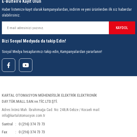
85 Serisi Minyatür Zamanlayıcı
E-Bülten'e Kayıt Olun
Haber listemize kayıt olarak kampanyalardan, indirim ve yeni ürünlerden ilk siz haberdar
olabilirsiniz.
86 Serisi Zamanlayıcı Modülleri
KAYDOL
 Ölçer
99.01 Serisi Modüller
Bizi Sosyal Medyada da takip Edin!
rü
99.02 Serisi Modüller
Sosyal Medya hesaplarımızı takip edin, Kampanyalardan yararlanın!
er
99.80 Serisi Modüller
Finder Röle Soketleri ve Aksesuarları
KARTAL OTOMASYON MÜHENDİSLİK ELEKTRİK ELEKTRONİK
DAY.TÜK.MALL.SAN.ve.TİC.LTD.ŞTİ.
Adres:İnönü Mah. İbrahimağa Cad. No: 248/A Gebze / Kocaeli mail:
info@kartalotomasyon.com.tr
azı
Santral
0 (216) 374 73 73
Fax
0 (216) 374 73 73