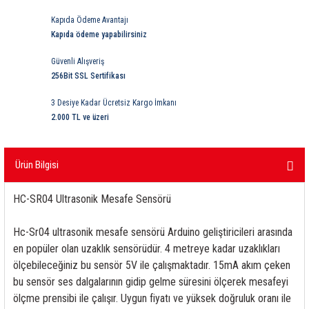
ri
ihazları
er
41 Serisi Minyatür Pcb Röle
RTLM Led ve Koruma Modülleri ( YRT-YPT Serisi 
Kapıda Ödeme Avantajı
Kapıda ödeme yapabilirsiniz
43 Serisi Minyatür Pcb Röle
RX Serisi PCB Röleler ( 500mW )
Güvenli Alışveriş
256Bit SSL Sertifikası
44 Serisi Minyatür Pcb Röle
RZ Serisi PCB Röleler ( 400mW )
3 Desiye Kadar Ücretsiz Kargo İmkanı
etreler
46 Serisi Finder Röle
Telekom Röleler
2.000 TL ve üzeri
48 Serisi Röle Arayüz Modülü
XT Serisi Endüstriyel Röleler ( 400mW )
Ürün Bilgisi
azları
49 Serisi Röle Arayüz Modülü
HC-SR04 Ultrasonik Mesafe Sensörü
ar ölçer )
50 Serisi Güvenlik Rölesi
Hc-Sr04 ultrasonik mesafe sensörü Arduino geliştiricileri arasında
en popüler olan uzaklık sensörüdür. 4 metreye kadar uzaklıkları
et Ölçer
55 Serisi Minyatür Genel Amaçlı Finder Röle
ölçebileceğiniz bu sensör 5V ile çalışmaktadır. 15mA akım çeken
bu sensör ses dalgalarının gidip gelme süresini ölçerek mesafeyi
56 Serisi Minyatür Güç Rölesi
ölçme prensibi ile çalışır. Uygun fiyatı ve yüksek doğruluk oranı ile