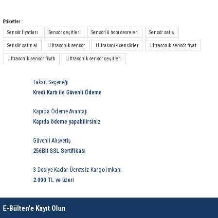
85 Serisi Minyatür Zamanlayıcı
Yorum Yaz
Etiketler :
86 Serisi Zamanlayıcı Modülleri
Sensör fiyatları
Sensör çeşitleri
Sensörlü hobi devreleri
Sensör satış
Sensör satın al
Ultrasonik sensör
Ultrasonik sensörler
Ultrasonik sensör fiyat
 Ölçer
99.01 Serisi Modüller
Ultrasonik sensör fiyatı
Ultrasonik sensör çeşitleri
rü
99.02 Serisi Modüller
Taksit Seçeneği
Kredi Kartı ile Güvenli Ödeme
er
99.80 Serisi Modüller
Kapıda Ödeme Avantajı
Finder Röle Soketleri ve Aksesuarları
Kapıda ödeme yapabilirsiniz
Güvenli Alışveriş
256Bit SSL Sertifikası
3 Desiye Kadar Ücretsiz Kargo İmkanı
2.000 TL ve üzeri
azı
E-Bülten'e Kayıt Olun