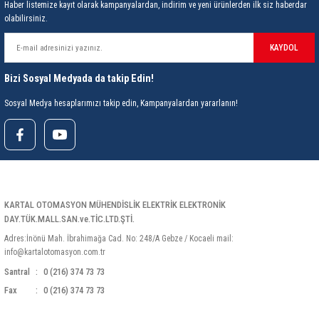
Haber listemize kayıt olarak kampanyalardan, indirim ve yeni ürünlerden ilk siz haberdar
olabilirsiniz.
KAYDOL
Bizi Sosyal Medyada da takip Edin!
Sosyal Medya hesaplarımızı takip edin, Kampanyalardan yararlanın!
KARTAL OTOMASYON MÜHENDİSLİK ELEKTRİK ELEKTRONİK
DAY.TÜK.MALL.SAN.ve.TİC.LTD.ŞTİ.
Adres:İnönü Mah. İbrahimağa Cad. No: 248/A Gebze / Kocaeli mail:
info@kartalotomasyon.com.tr
Santral
0 (216) 374 73 73
Fax
0 (216) 374 73 73