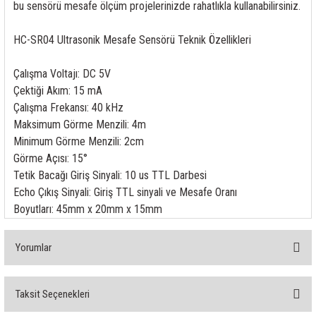
bu sensörü mesafe ölçüm projelerinizde rahatlıkla kullanabilirsiniz.
rleri
58 Serisi Röle Arayüz Modülü
HC-SR04 Ultrasonik Mesafe Sensörü Teknik Özellikleri
60 Serisi Finder Röle
Çalışma Voltajı: DC 5V
arı
62 Serisi Güç Rölesi
Çektiği Akım: 15 mA
Çalışma Frekansı: 40 kHz
65 Serisi Güç Rölesi
Maksimum Görme Menzili: 4m
Minimum Görme Menzili: 2cm
66 Serisi Güç Rölesi
Görme Açısı: 15°
Tetik Bacağı Giriş Sinyali: 10 us TTL Darbesi
asınç Ölçer
71 Serisi Gösterge Rölesi
Echo Çıkış Sinyali: Giriş TTL sinyali ve Mesafe Oranı
Boyutları: 45mm x 20mm x 15mm
72 Serisi Seviye Kontrol
Yorumlar
80 Serisi Modüler Zamanlayıcı
83 Serisi Multi Fonksiyonlu Modüler Zamanlay
Taksit Seçenekleri
Bu ürüne ilk yorumu siz yapın!