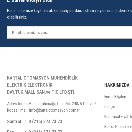
Haber listemize kayıt olarak kampanyalardan, indirim ve yeni ürünlerden ilk 
olabilirsiniz.
KARTAL OTOMASYON MÜHENDİSLİK
ELEKTRİK ELEKTRONİK
HAKKIMIZDA
DAY.TÜK.MALL.SAN.ve.TİC.LTD.ŞTİ.
Firma Bilgileri
Adres:İnönü Mah. İbrahimağa Cad. No: 248/A Gebze /
İletişim
Kocaeli mail: info@kartalotomasyon.com.tr
Kurumsal Fiyat Te
Santral
0 (216) 374 73 73
Banka Hesapları