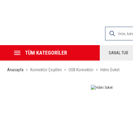
2000 TL VE ÜZE
TÜM KATEGORİLER
SANAL TUR
Anasayfa
Konnektör Çeşitleri
USB Konnektör
Hdmi Soket