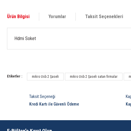
Ürün Bilgisi
Yorumlar
Taksit Seçenekleri
Hdmi Soket
Etiketler :
mikro Usb 2 Şaseli
mikro Usb 2 Şaseli satan firmalar
m
Taksit Seçeneği
Ka
Kredi Kartı ile Güvenli Ödeme
Ka
E-Bülten'e Kayıt Olun