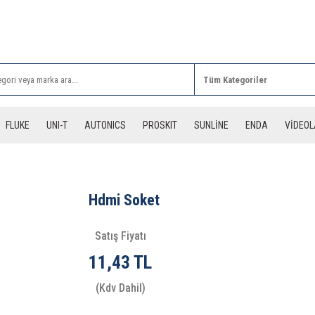
Rİ ALIŞVERİŞLERİNİZDE 3 DESİYE KADAR ÜCRETSİZ
FLUKE
UNI-T
AUTONICS
PROSKIT
SUNLİNE
ENDA
VİDEO
Hdmi Soket
Satış Fiyatı
11,43 TL
(Kdv Dahil)