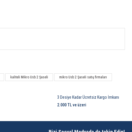
kaliteli Mikro Usb 2 Şaseli
mikro Usb 2 Şaseli satış firmaları
3 Desiye Kadar Ücretsiz Kargo İmkanı
2.000 TL ve üzeri
Bizi Sosyal Medyada da takip Edin!