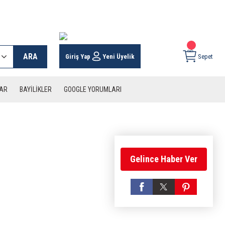
 KARGO İMKANI !
ARA
Giriş Yap
Yeni Üyelik
Sepet
LAR
BAYİLİKLER
GOOGLE YORUMLARI
Gelince Haber Ver