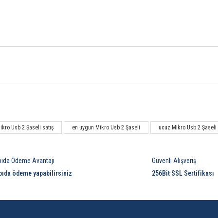
Bu ürüne ilk yorumu siz yapın!
ikro Usb 2 Şaseli satış
en uygun Mikro Usb 2 Şaseli
ucuz Mikro Usb 2 Şaseli
Yorum Yaz
pıda Ödeme Avantajı
Güvenli Alışveriş
pıda ödeme yapabilirsiniz
256Bit SSL Sertifikası