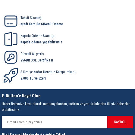
rleri
58 Serisi Röle Arayüz Modülü
Yorum Yaz
60 Serisi Finder Röle
Taksit Seçeneği
Kredi Kartı ile Güvenli Ödeme
arı
62 Serisi Güç Rölesi
Kapıda Ödeme Avantajı
Kapıda ödeme yapabilirsiniz
65 Serisi Güç Rölesi
Güvenli Alışveriş
256Bit SSL Sertifikası
66 Serisi Güç Rölesi
3 Desiye Kadar Ücretsiz Kargo İmkanı
asınç Ölçer
71 Serisi Gösterge Rölesi
2.000 TL ve üzeri
72 Serisi Seviye Kontrol
E-Bülten'e Kayıt Olun
Haber listemize kayıt olarak kampanyalardan, indirim ve yeni ürünlerden ilk siz haberdar
80 Serisi Modüler Zamanlayıcı
olabilirsiniz.
83 Serisi Multi Fonksiyonlu Modüler Zamanlay
KAYDOL