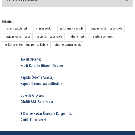
rleri
58 Serisi Röle Arayüz Modülü
Bu ürüne ilk yorumu siz yapın!
60 Serisi Finder Röle
Yorum Yaz
Etiketler :
marin switch ışıklı
marin switch
ışıklı mavi switch
navigasyon lambası ışıklı
arı
62 Serisi Güç Rölesi
navigasyon lambası
kabin lambası ışıklı
hidrafor ışıklı
sintine pompası
ıc-134m-s10 sintine pompa ledsiz
sintine pompa ledsiz
65 Serisi Güç Rölesi
Taksit Seçeneği
66 Serisi Güç Rölesi
Kredi Kartı ile Güvenli Ödeme
asınç Ölçer
71 Serisi Gösterge Rölesi
Kapıda Ödeme Avantajı
Kapıda ödeme yapabilirsiniz
72 Serisi Seviye Kontrol
Güvenli Alışveriş
256Bit SSL Sertifikası
80 Serisi Modüler Zamanlayıcı
3 Desiye Kadar Ücretsiz Kargo İmkanı
2.000 TL ve üzeri
83 Serisi Multi Fonksiyonlu Modüler Zamanlay