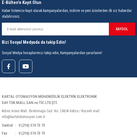
85 Serisi Minyatür Zamanlayıcı
E-Bülten'e Kayıt Olun
Haber listemize kayıt olarak kampanyalardan, indirim ve yeni ürünlerden ilk siz haberdar
86 Serisi Zamanlayıcı Modülleri
olabilirsiniz.
KAYDOL
 Ölçer
99.01 Serisi Modüller
Bizi Sosyal Medyada da takip Edin!
rü
99.02 Serisi Modüller
Sosyal Medya hesaplarımızı takip edin, Kampanyalardan yararlanın!
er
99.80 Serisi Modüller
Finder Röle Soketleri ve Aksesuarları
KARTAL OTOMASYON MÜHENDİSLİK ELEKTRİK ELEKTRONİK
DAY.TÜK.MALL.SAN.ve.TİC.LTD.ŞTİ.
Adres:İnönü Mah. İbrahimağa Cad. No: 248/A Gebze / Kocaeli mail:
info@kartalotomasyon.com.tr
azı
Santral
0 (216) 374 73 73
Fax
0 (216) 374 73 73