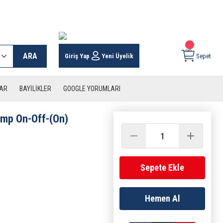
 KARGO İMKANI !
ARA
Giriş Yap
Yeni Üyelik
Sepet
LAR
BAYİLİKLER
GOOGLE YORUMLARI
ump On-Off-(On)
Sepete Ekle
Hemen Al