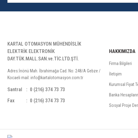
KARTAL OTOMASYON MÜHENDİSLİK
ELEKTRİK ELEKTRONİK
HAKKIMIZDA
DAY.TÜK.MALL.SAN.ve.TİC.LTD.ŞTİ.
Firma Bilgileri
Adres:İnönü Mah. İbrahimağa Cad. No: 248/A Gebze /
İletişim
Kocaeli mail: info@kartalotomasyon.com.tr
Kurumsal Fiyat Te
Santral
0 (216) 374 73 73
Banka Hesapları
Fax
0 (216) 374 73 73
Sosyal Proje Der