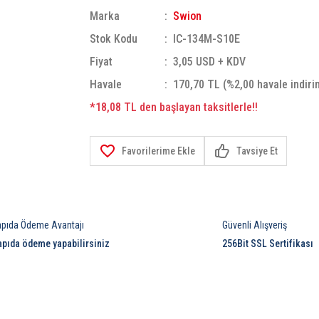
Marka
Swion
Stok Kodu
IC-134M-S10E
Fiyat
3,05 USD + KDV
Havale
170,70 TL (%2,00 havale indiri
*18,08 TL den başlayan taksitlerle!!
Tavsiye Et
apıda Ödeme Avantajı
Güvenli Alışveriş
apıda ödeme yapabilirsiniz
256Bit SSL Sertifikası