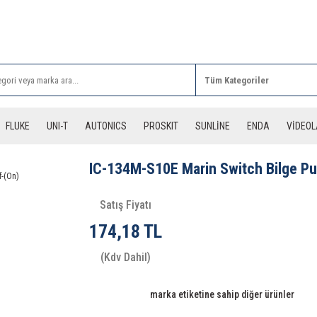
Rİ ALIŞVERİŞLERİNİZDE 3 DESİYE KADAR ÜCRETSİZ
FLUKE
UNI-T
AUTONICS
PROSKIT
SUNLİNE
ENDA
VİDEO
IC-134M-S10E Marin Switch Bilge P
Satış Fiyatı
174,18 TL
(Kdv Dahil)
marka etiketine sahip diğer ürünler