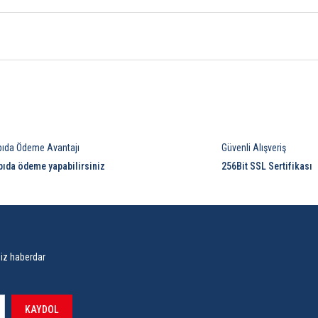
Bu ürüne ilk yorumu siz yapın!
pıda Ödeme Avantajı
Güvenli Alışveriş
Yorum Yaz
pıda ödeme yapabilirsiniz
256Bit SSL Sertifikası
siz haberdar
KAYDOL