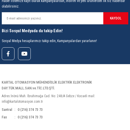
85 Serisi Minyatür Zamanlayıcı
Haber listemize kayıt olarak kampanyalardan, indirim ve yeni ürünlerden ilk siz haberdar
olabilirsiniz.
86 Serisi Zamanlayıcı Modülleri
KAYDOL
 Ölçer
99.01 Serisi Modüller
Bizi Sosyal Medyada da takip Edin!
Sosyal Medya hesaplarımızı takip edin, Kampanyalardan yararlanın!
rü
99.02 Serisi Modüller
er
99.80 Serisi Modüller
Finder Röle Soketleri ve Aksesuarları
KARTAL OTOMASYON MÜHENDİSLİK ELEKTRİK ELEKTRONİK
DAY.TÜK.MALL.SAN.ve.TİC.LTD.ŞTİ.
Adres:İnönü Mah. İbrahimağa Cad. No: 248/A Gebze / Kocaeli mail:
info@kartalotomasyon.com.tr
Santral
0 (216) 374 73 73
azı
Fax
0 (216) 374 73 73