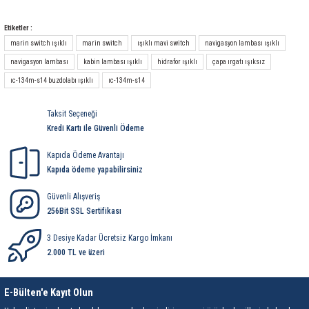
rleri
58 Serisi Röle Arayüz Modülü
Yorum Yaz
Etiketler :
60 Serisi Finder Röle
marin switch ışıklı
marin switch
ışıklı mavi switch
navigasyon lambası ışıklı
navigasyon lambası
kabin lambası ışıklı
hidrafor ışıklı
çapa ırgatı ışıksız
arı
62 Serisi Güç Rölesi
ıc-134m-s14 buzdolabı ışıklı
ıc-134m-s14
65 Serisi Güç Rölesi
Taksit Seçeneği
Kredi Kartı ile Güvenli Ödeme
66 Serisi Güç Rölesi
Kapıda Ödeme Avantajı
Kapıda ödeme yapabilirsiniz
asınç Ölçer
71 Serisi Gösterge Rölesi
Güvenli Alışveriş
72 Serisi Seviye Kontrol
256Bit SSL Sertifikası
3 Desiye Kadar Ücretsiz Kargo İmkanı
80 Serisi Modüler Zamanlayıcı
2.000 TL ve üzeri
83 Serisi Multi Fonksiyonlu Modüler Zamanlay
E-Bülten'e Kayıt Olun