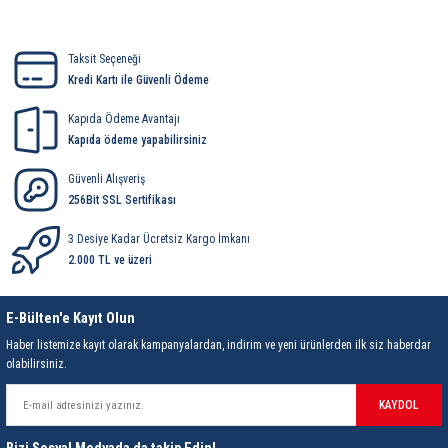
rleri
58 Serisi Röle Arayüz Modülü
Yorum Yaz
60 Serisi Finder Röle
Taksit Seçeneği
Kredi Kartı ile Güvenli Ödeme
arı
62 Serisi Güç Rölesi
Kapıda Ödeme Avantajı
Kapıda ödeme yapabilirsiniz
65 Serisi Güç Rölesi
Güvenli Alışveriş
256Bit SSL Sertifikası
66 Serisi Güç Rölesi
3 Desiye Kadar Ücretsiz Kargo İmkanı
asınç Ölçer
71 Serisi Gösterge Rölesi
2.000 TL ve üzeri
72 Serisi Seviye Kontrol
E-Bülten'e Kayıt Olun
Haber listemize kayıt olarak kampanyalardan, indirim ve yeni ürünlerden ilk siz haberdar
80 Serisi Modüler Zamanlayıcı
olabilirsiniz.
83 Serisi Multi Fonksiyonlu Modüler Zamanlay
KAYDOL