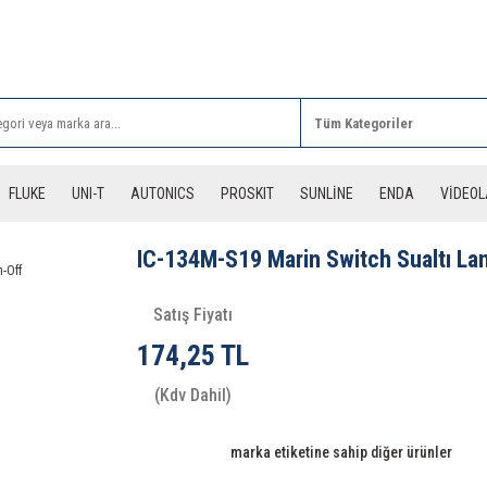
Rİ ALIŞVERİŞLERİNİZDE 3 DESİYE KADAR ÜCRETSİZ
FLUKE
UNI-T
AUTONICS
PROSKIT
SUNLİNE
ENDA
VİDEO
IC-134M-S19 Marin Switch Sualtı La
Satış Fiyatı
174,25 TL
(Kdv Dahil)
marka etiketine sahip diğer ürünler