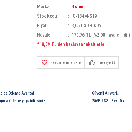
Marka
Swion
Stok Kodu
IC-134M-S19
Fiyat
3,05 USD + KDV
Havale
170,76 TL (%2,00 havale indiri
*18,09 TL den başlayan taksitlerle!!
Tavsiye Et
apıda Ödeme Avantajı
Güvenli Alışveriş
apıda ödeme yapabilirsiniz
256Bit SSL Sertifikası