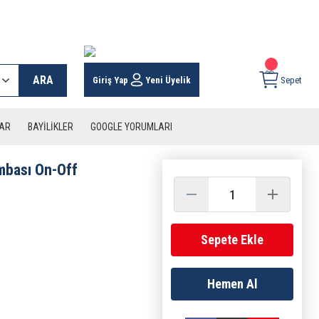
 KARGO İMKANI !
ARA
Giriş Yap
Yeni Üyelik
Sepet
LAR
BAYİLİKLER
GOOGLE YORUMLARI
mbası On-Off
Sepete Ekle
Hemen Al