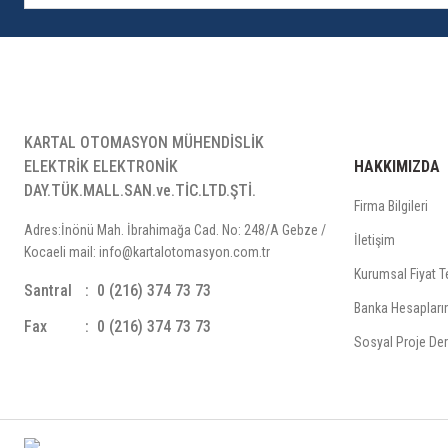
KARTAL OTOMASYON MÜHENDİSLİK
ELEKTRİK ELEKTRONİK
HAKKIMIZDA
DAY.TÜK.MALL.SAN.ve.TİC.LTD.ŞTİ.
Firma Bilgileri
Adres:İnönü Mah. İbrahimağa Cad. No: 248/A Gebze /
İletişim
Kocaeli mail: info@kartalotomasyon.com.tr
Kurumsal Fiyat Te
Santral
0 (216) 374 73 73
Banka Hesapları
Fax
0 (216) 374 73 73
Sosyal Proje Der