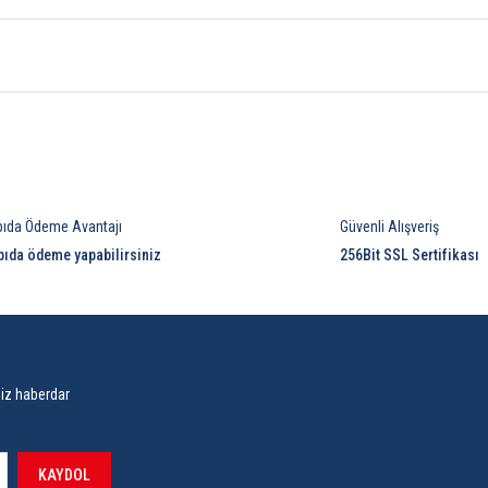
Bu ürüne ilk yorumu siz yapın!
pıda Ödeme Avantajı
Güvenli Alışveriş
Yorum Yaz
pıda ödeme yapabilirsiniz
256Bit SSL Sertifikası
siz haberdar
KAYDOL