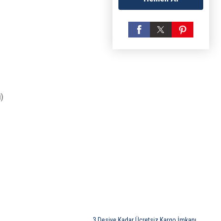
i)
3 Desiye Kadar Ücretsiz Kargo İmkanı