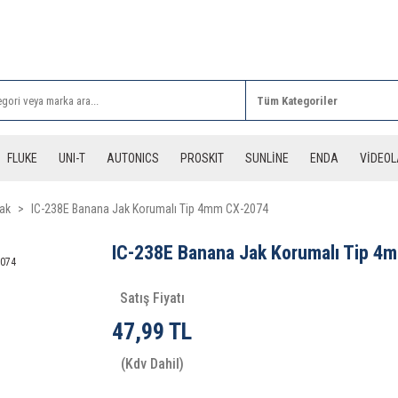
Rİ ALIŞVERİŞLERİNİZDE 3 DESİYE KADAR ÜCRETSİZ
FLUKE
UNI-T
AUTONICS
PROSKIT
SUNLİNE
ENDA
VİDEO
ak
IC-238E Banana Jak Korumalı Tip 4mm CX-2074
IC-238E Banana Jak Korumalı Tip 4
Satış Fiyatı
47,99 TL
(Kdv Dahil)