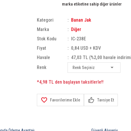
marka etiketine sahip diğer ürünler
Kategori
Banan Jak
Marka
Diğer
Stok Kodu
IC-238E
Fiyat
0,84 USD + KDV
Havale
47,03 TL (%2,00 havale indirim
Renk
*4,98 TL den başlayan taksitlerle!!
Tavsiye Et
apıda Ödeme Avantajı
Güvenli Alışveriş