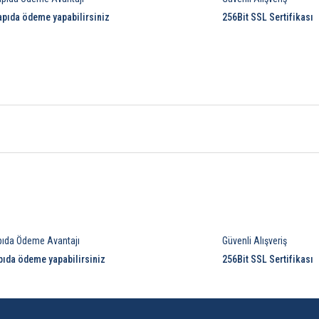
apıda ödeme yapabilirsiniz
256Bit SSL Sertifikası
Bu ürüne ilk yorumu siz yapın!
pıda Ödeme Avantajı
Güvenli Alışveriş
Yorum Yaz
pıda ödeme yapabilirsiniz
256Bit SSL Sertifikası