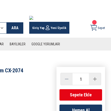
 KARGO İMKANI !
ARA
Giriş Yap
Yeni Üyelik
Sepet
LAR
BAYİLİKLER
GOOGLE YORUMLARI
mm CX-2074
Sepete Ekle
Hemen Al