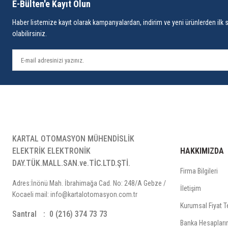
E-Bülten'e Kayıt Olun
Haber listemize kayıt olarak kampanyalardan, indirim ve yeni ürünlerden ilk 
olabilirsiniz.
KARTAL OTOMASYON MÜHENDİSLİK
ELEKTRİK ELEKTRONİK
HAKKIMIZDA
DAY.TÜK.MALL.SAN.ve.TİC.LTD.ŞTİ.
Firma Bilgileri
Adres:İnönü Mah. İbrahimağa Cad. No: 248/A Gebze /
İletişim
Kocaeli mail: info@kartalotomasyon.com.tr
Kurumsal Fiyat Te
Santral
0 (216) 374 73 73
Banka Hesapları