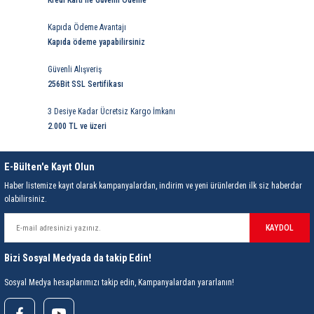
Kredi Kartı ile Güvenli Ödeme
rleri
58 Serisi Röle Arayüz Modülü
Kapıda Ödeme Avantajı
60 Serisi Finder Röle
Kapıda ödeme yapabilirsiniz
Güvenli Alışveriş
arı
62 Serisi Güç Rölesi
256Bit SSL Sertifikası
65 Serisi Güç Rölesi
3 Desiye Kadar Ücretsiz Kargo İmkanı
2.000 TL ve üzeri
66 Serisi Güç Rölesi
E-Bülten'e Kayıt Olun
asınç Ölçer
71 Serisi Gösterge Rölesi
Haber listemize kayıt olarak kampanyalardan, indirim ve yeni ürünlerden ilk siz haberdar
olabilirsiniz.
72 Serisi Seviye Kontrol
KAYDOL
80 Serisi Modüler Zamanlayıcı
Bizi Sosyal Medyada da takip Edin!
83 Serisi Multi Fonksiyonlu Modüler Zamanlay
Sosyal Medya hesaplarımızı takip edin, Kampanyalardan yararlanın!