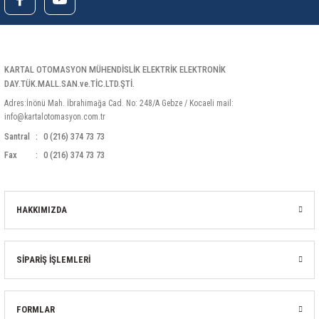
85 Serisi Minyatür Zamanlayıcı
86 Serisi Zamanlayıcı Modülleri
KARTAL OTOMASYON MÜHENDİSLİK ELEKTRİK ELEKTRONİK
 Ölçer
99.01 Serisi Modüller
DAY.TÜK.MALL.SAN.ve.TİC.LTD.ŞTİ.
Adres:İnönü Mah. İbrahimağa Cad. No: 248/A Gebze / Kocaeli mail:
rü
99.02 Serisi Modüller
info@kartalotomasyon.com.tr
Santral
0 (216) 374 73 73
er
99.80 Serisi Modüller
Fax
0 (216) 374 73 73
Finder Röle Soketleri ve Aksesuarları
HAKKIMIZDA
SİPARİŞ İŞLEMLERİ
azı
FORMLAR