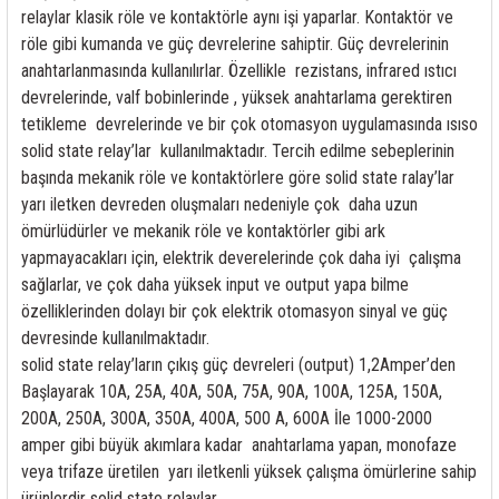
85 Serisi Minyatür Zamanlayıcı
relaylar klasik röle ve kontaktörle aynı işi yaparlar. Kontaktör ve
röle gibi kumanda ve güç devrelerine sahiptir. Güç devrelerinin
86 Serisi Zamanlayıcı Modülleri
anahtarlanmasında kullanılırlar. Özellikle rezistans, infrared ıstıcı
devrelerinde, valf bobinlerinde , yüksek anahtarlama gerektiren
 Ölçer
99.01 Serisi Modüller
tetikleme devrelerinde ve bir çok otomasyon uygulamasında ısıso
solid state relay’lar kullanılmaktadır. Tercih edilme sebeplerinin
rü
99.02 Serisi Modüller
başında mekanik röle ve kontaktörlere göre solid state ralay’lar
yarı iletken devreden oluşmaları nedeniyle çok daha uzun
er
99.80 Serisi Modüller
ömürlüdürler ve mekanik röle ve kontaktörler gibi ark
yapmayacakları için, elektrik deverelerinde çok daha iyi çalışma
Finder Röle Soketleri ve Aksesuarları
sağlarlar, ve çok daha yüksek input ve output yapa bilme
özelliklerinden dolayı bir çok elektrik otomasyon sinyal ve güç
devresinde kullanılmaktadır.
solid state relay’ların çıkış güç devreleri (output) 1,2Amper’den
Başlayarak 10A, 25A, 40A, 50A, 75A, 90A, 100A, 125A, 150A,
200A, 250A, 300A, 350A, 400A, 500 A, 600A İle 1000-2000
azı
amper gibi büyük akımlara kadar anahtarlama yapan, monofaze
veya trifaze üretilen yarı iletkenli yüksek çalışma ömürlerine sahip
ürünlerdir solid state relaylar.