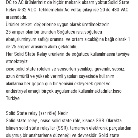
DC to AC ürünlerimiz de hiçbir mekanik aksam yoktur.Solid State
rleri
58 Serisi Röle Arayüz Modülü
Relay 4-32 VDC tetiklemelidir.Ac voltaj çıkışı ise 20 ile 480 VAC
arasındadır.
60 Serisi Finder Röle
Ürünler etiket değerlerine uygun olarak üretilmektedir.
25 amper olan bir üründen Soğutucu ısısı,soğutucu
arı
62 Serisi Güç Rölesi
ebatı,alüminyum saflığı oranına ve ortam sıcaklığına bağlı olarak 1
ile 25 amper arasında akım çekilebilir.
65 Serisi Güç Rölesi
Her Solid State Relay ürünlerin de soğutucu kullanılmasını tavsiye
etmekteyiz.
66 Serisi Güç Rölesi
ısıso solid state röleleri ve sensörleri yenilikçi, güvenilir, sessiz,
uzun ömürlü ve yüksek verimli yapıları sayesinde kullanım
asınç Ölçer
71 Serisi Gösterge Rölesi
alanlarına her geçen gün bir yenisini ekleyerek genel ve
endüstriyel amaçlı birçok uygulamada kullanılmaktadırlar.Isıso
72 Serisi Seviye Kontrol
Türkiye
80 Serisi Modüler Zamanlayıcı
Solid State relay (ssr röle) Nedir
Solid state relay , osıso solid state röle, kısaca SSR. Olarakta
83 Serisi Multi Fonksiyonlu Modüler Zamanlay
bilinen solid state relay’lar (SSR), tamamen elektronik parçalardan
oluşmuş bir anahtarlama düzeneği ve devresidir. Solid state