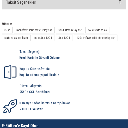
Taksit Seçenekleri
Bu ürüne ilk yorumu siz yapın!
Yorum Yaz
Etiketler :
ısıso
monofaze solid state relay ssr
solid state relay ssr
solid state relay
state relay ssr fiyatı
ısıso 3ss-120-1
3ss-120-1
120a trifaze solid state relay ssr
Taksit Seçeneği
Kredi Kartı ile Güvenli Ödeme
Kapıda Ödeme Avantajı
Kapıda ödeme yapabilirsiniz
Güvenli Alışveriş
256Bit SSL Sertifikası
3 Desiye Kadar Ücretsiz Kargo İmkanı
2.000 TL ve üzeri
E-Bülten'e Kayıt Olun