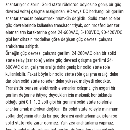
anahtarlıyor olabilir. Solid state rölelerde böylesine geniş bir güç
devresi voltaj çalışma aralığından, AC veya DC herhangi bir gerilimi
anahtarlamadan bahsetmek mümkün değildir. Solid state röleler
güç devrelerinde kullanılan transistör triyak, scr, mosfed benzeri
elemanların karakterine göre 24-600VAC, 5-100VDC, 90-420VDC
gibi her cihazın modeline göre değişen güç devresi çalışma
aralıklarına sahiptir.
Örneğin güç devresi çalışma gerilimi 24-280VAC olan bir solid
state relay (ssr röle) yerine güç devresi çalışma gerilimi 24-
600VAC olan, çalışma aralığı daha geniş bir solid state röle
kullanılabilir. Fakat böyle bir solid state röle çalışma aralığı daha
dar olan solid state röleden daha yüksek maliyetli olacaktır.
Transistör benzeri elektronik elemanlar çalışma için asgari bir
gerilim değerine ihtiyaç duydukları için mekanik kontaklarda
olduğu gibi 0.1, 1, 2 volt gibi bir gerilimi solid state rölelerle
anahtarlamak mümkün değildir. Bir solid state röleyle minimum
voltaj değerinin altında bir güç devresi anahtarlanmak istenirse
solid state röle zarar görmez. Yalnızca anahtarlama yapmaz.
Ancak solid state rölenin üst gerilim değerinden daha yüksek