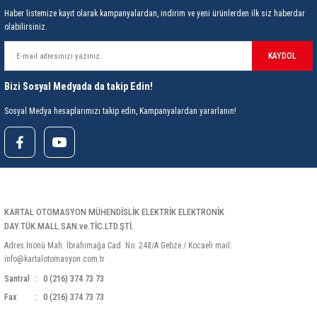
Haber listemize kayıt olarak kampanyalardan, indirim ve yeni ürünlerden ilk siz haberdar
olabilirsiniz.
KAYDOL
Bizi Sosyal Medyada da takip Edin!
Sosyal Medya hesaplarımızı takip edin, Kampanyalardan yararlanın!
KARTAL OTOMASYON MÜHENDİSLİK ELEKTRİK ELEKTRONİK
DAY.TÜK.MALL.SAN.ve.TİC.LTD.ŞTİ.
Adres:İnönü Mah. İbrahimağa Cad. No: 248/A Gebze / Kocaeli mail:
info@kartalotomasyon.com.tr
Santral
0 (216) 374 73 73
Fax
0 (216) 374 73 73