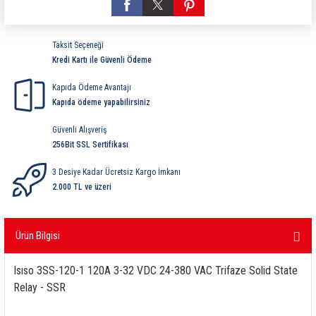
ri
ihazları
er
41 Serisi Minyatür Pcb Röle
RTLM Led ve Koruma Modülleri ( YRT-YPT Serisi 
Taksit Seçeneği
43 Serisi Minyatür Pcb Röle
RX Serisi PCB Röleler ( 500mW )
Kredi Kartı ile Güvenli Ödeme
44 Serisi Minyatür Pcb Röle
RZ Serisi PCB Röleler ( 400mW )
Kapıda Ödeme Avantajı
Kapıda ödeme yapabilirsiniz
etreler
46 Serisi Finder Röle
Telekom Röleler
Güvenli Alışveriş
256Bit SSL Sertifikası
48 Serisi Röle Arayüz Modülü
XT Serisi Endüstriyel Röleler ( 400mW )
3 Desiye Kadar Ücretsiz Kargo İmkanı
azları
49 Serisi Röle Arayüz Modülü
2.000 TL ve üzeri
ar ölçer )
50 Serisi Güvenlik Rölesi
Ürün Bilgisi
et Ölçer
55 Serisi Minyatür Genel Amaçlı Finder Röle
Isıso 3SS-120-1 120A 3-32 VDC 24-380 VAC Trifaze Solid State
Relay - SSR
56 Serisi Minyatür Güç Rölesi