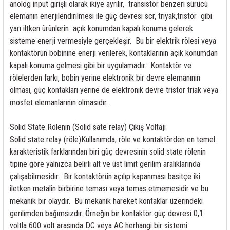
anolog input girişli olarak ikiye ayrılır, transistör benzeri sürücü
elemanın enerjilendirilmesi ile güç devresi scr, triyak,tristör gibi
yarı iltken ürünlerin açık konumdan kapalı konuma gelerek
sisteme enerji vermesiyle gerçekleşir. Bu bir elektrik rölesi veya
kontaktörün bobinine enerji verilerek, kontaklarının açık konumdan
kapalı konuma gelmesi gibi bir uygulamadır. Kontaktör ve
rölelerden farkı, bobin yerine elektronik bir devre elemanının
olması, güç kontakları yerine de elektronik devre tristor triak veya
mosfet elemanlarının olmasıdır.
Solid State Rölenin (Solid sate relay) Çıkış Voltajı
Solid state relay (röle)Kullanımda, röle ve kontaktörden en temel
karakteristik farklarından biri güç devresinin solid state rölenin
tipine göre yalnızca belirli alt ve üst limit gerilim aralıklarında
çalışabilmesidir. Bir kontaktörün açılıp kapanması basitçe iki
iletken metalin birbirine teması veya temas etmemesidir ve bu
mekanik bir olaydır. Bu mekanik hareket kontaklar üzerindeki
gerilimden bağımsızdır. Örneğin bir kontaktör güç devresi 0,1
voltla 600 volt arasında DC veya AC herhangi bir sistemi