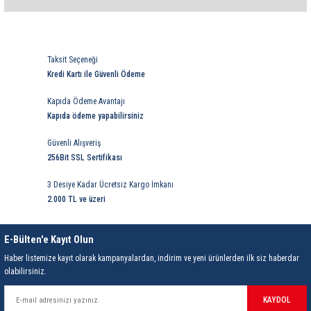
85 Serisi Minyatür Zamanlayıcı
Bu ürüne ilk yorumu siz yapın!
86 Serisi Zamanlayıcı Modülleri
Yorum Yaz
Taksit Seçeneği
 Ölçer
99.01 Serisi Modüller
Kredi Kartı ile Güvenli Ödeme
Kapıda Ödeme Avantajı
rü
99.02 Serisi Modüller
Kapıda ödeme yapabilirsiniz
er
99.80 Serisi Modüller
Güvenli Alışveriş
256Bit SSL Sertifikası
Finder Röle Soketleri ve Aksesuarları
3 Desiye Kadar Ücretsiz Kargo İmkanı
2.000 TL ve üzeri
E-Bülten'e Kayıt Olun
Haber listemize kayıt olarak kampanyalardan, indirim ve yeni ürünlerden ilk siz haberdar
olabilirsiniz.
azı
KAYDOL