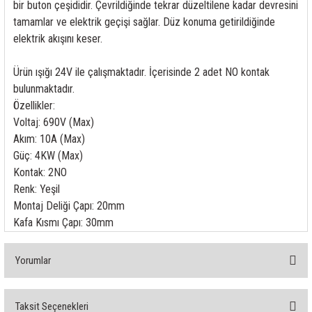
bir buton çeşididir. Çevrildiğinde tekrar düzeltilene kadar devresini
rleri
58 Serisi Röle Arayüz Modülü
tamamlar ve elektrik geçişi sağlar. Düz konuma getirildiğinde
elektrik akışını keser.
60 Serisi Finder Röle
Ürün ışığı 24V ile çalışmaktadır. İçerisinde 2 adet NO kontak
arı
62 Serisi Güç Rölesi
bulunmaktadır.
Özellikler:
65 Serisi Güç Rölesi
Voltaj: 690V (Max)
Akım: 10A (Max)
66 Serisi Güç Rölesi
Güç: 4KW (Max)
Kontak: 2NO
asınç Ölçer
71 Serisi Gösterge Rölesi
Renk: Yeşil
Montaj Deliği Çapı: 20mm
72 Serisi Seviye Kontrol
Kafa Kısmı Çapı: 30mm
80 Serisi Modüler Zamanlayıcı
Yorumlar
83 Serisi Multi Fonksiyonlu Modüler Zamanlay
Taksit Seçenekleri