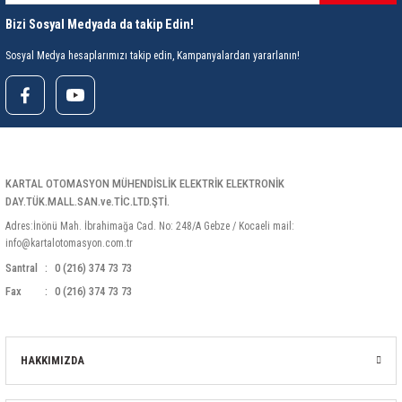
Bizi Sosyal Medyada da takip Edin!
Sosyal Medya hesaplarımızı takip edin, Kampanyalardan yararlanın!
KARTAL OTOMASYON MÜHENDİSLİK ELEKTRİK ELEKTRONİK
DAY.TÜK.MALL.SAN.ve.TİC.LTD.ŞTİ.
Adres:İnönü Mah. İbrahimağa Cad. No: 248/A Gebze / Kocaeli mail:
info@kartalotomasyon.com.tr
Santral
0 (216) 374 73 73
Fax
0 (216) 374 73 73
HAKKIMIZDA