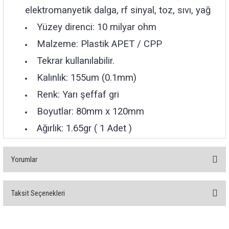
85 Serisi Minyatür Zamanlayıcı
elektromanyetik dalga, rf sinyal, toz, sıvı, yağ
Yüzey direnci: 10 milyar ohm
86 Serisi Zamanlayıcı Modülleri
Malzeme: Plastik APET / CPP
 Ölçer
99.01 Serisi Modüller
Tekrar kullanılabilir.
Kalınlık: 155um (0.1mm)
rü
99.02 Serisi Modüller
Renk: Yarı şeffaf gri
er
99.80 Serisi Modüller
Boyutlar: 80mm x 120mm
Ağırlık: 1.65gr ( 1 Adet )
Finder Röle Soketleri ve Aksesuarları
Yorumlar
Taksit Seçenekleri
Bu ürüne ilk yorumu siz yapın!
azı