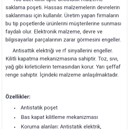
rleri
58 Serisi Röle Arayüz Modülü
saklama poşeti. Hassas malzemelerin devrelerin
saklanması için kullanılır. Üretim yapan firmaların
60 Serisi Finder Röle
bu tip poşetlerde ürünlerini müşterilerine sunması
faydalı olur. Elektronik malzeme, devre ve
arı
62 Serisi Güç Rölesi
bilgisayarlar parçalarının zarar görmesini engeller.
65 Serisi Güç Rölesi
Antisattik elektriği ve rf sinyallerini engeller.
Kilitli kapatma mekanizmasına sahiptir. Toz, sıvı,
66 Serisi Güç Rölesi
yağ gibi kirleticilerin temasından korur. Yarı şeffaf
asınç Ölçer
71 Serisi Gösterge Rölesi
renge sahiptir. İçindeki malzeme anlaşılmaktadır.
72 Serisi Seviye Kontrol
Özellikler:
80 Serisi Modüler Zamanlayıcı
Antistatik poşet
83 Serisi Multi Fonksiyonlu Modüler Zamanlay
Bas kapat kilitleme mekanizması
Koruma alanları: Antistatik elektrik,