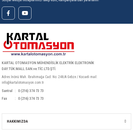
Sosyal Medya hesaplarımızı takip edin, Kampanyalardan yararlanın!
KARTAL OTOMASYON MÜHENDİSLİK ELEKTRİK ELEKTRONİK
DAY.TÜK.MALL.SAN.ve.TİC.LTD.ŞTİ.
Adres:İnönü Mah. İbrahimağa Cad. No: 248/A Gebze / Kocaeli mail:
info@kartalotomasyon.com.tr
Santral
0 (216) 374 73 73
Fax
0 (216) 374 73 73
HAKKIMIZDA