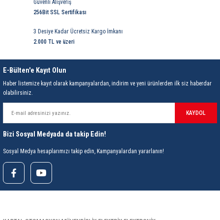
85 Serisi Minyatür Zamanlayıcı
Güvenli Alışveriş
256Bit SSL Sertifikası
86 Serisi Zamanlayıcı Modülleri
3 Desiye Kadar Ücretsiz Kargo İmkanı
2.000 TL ve üzeri
 Ölçer
99.01 Serisi Modüller
E-Bülten'e Kayıt Olun
rü
99.02 Serisi Modüller
Haber listemize kayıt olarak kampanyalardan, indirim ve yeni ürünlerden ilk siz haberdar
olabilirsiniz.
er
99.80 Serisi Modüller
KAYDOL
Finder Röle Soketleri ve Aksesuarları
Bizi Sosyal Medyada da takip Edin!
Sosyal Medya hesaplarımızı takip edin, Kampanyalardan yararlanın!
azı