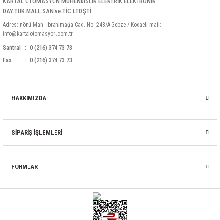
KARTAL OTOMASYON MÜHENDİSLİK ELEKTRİK ELEKTRONİK
DAY.TÜK.MALL.SAN.ve.TİC.LTD.ŞTİ.
Adres:İnönü Mah. İbrahimağa Cad. No: 248/A Gebze / Kocaeli mail:
info@kartalotomasyon.com.tr
Santral
0 (216) 374 73 73
Fax
0 (216) 374 73 73
HAKKIMIZDA
SİPARİŞ İŞLEMLERİ
FORMLAR