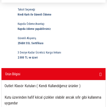
ri
ihazları
er
41 Serisi Minyatür Pcb Röle
RTLM Led ve Koruma Modülleri ( YRT-YPT Serisi 
Taksit Seçeneği
Kredi Kartı ile Güvenli Ödeme
43 Serisi Minyatür Pcb Röle
RX Serisi PCB Röleler ( 500mW )
Kapıda Ödeme Avantajı
44 Serisi Minyatür Pcb Röle
RZ Serisi PCB Röleler ( 400mW )
Kapıda ödeme yapabilirsiniz
Güvenli Alışveriş
etreler
46 Serisi Finder Röle
Telekom Röleler
256Bit SSL Sertifikası
48 Serisi Röle Arayüz Modülü
XT Serisi Endüstriyel Röleler ( 400mW )
3 Desiye Kadar Ücretsiz Kargo İmkanı
2.000 TL ve üzeri
azları
49 Serisi Röle Arayüz Modülü
Ürün Bilgisi
ar ölçer )
50 Serisi Güvenlik Rölesi
Outlet Klasör Kutuları ( Kendi Kullandığımız ürünler )
et Ölçer
55 Serisi Minyatür Genel Amaçlı Finder Röle
Kutu üzerinden hafif kılcal çizikler olabilir ancak sıfır gibi kullanıma
56 Serisi Minyatür Güç Rölesi
uygundur