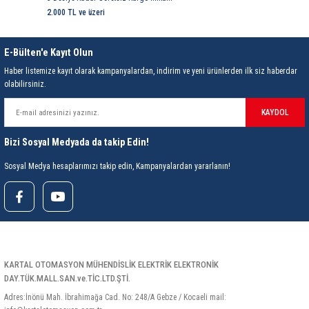
85 Serisi Minyatür Zamanlayıcı
2.000 TL ve üzeri
86 Serisi Zamanlayıcı Modülleri
E-Bülten'e Kayıt Olun
 Ölçer
99.01 Serisi Modüller
Haber listemize kayıt olarak kampanyalardan, indirim ve yeni ürünlerden ilk siz haberdar
olabilirsiniz.
rü
99.02 Serisi Modüller
KAYDOL
er
99.80 Serisi Modüller
Bizi Sosyal Medyada da takip Edin!
Sosyal Medya hesaplarımızı takip edin, Kampanyalardan yararlanın!
Finder Röle Soketleri ve Aksesuarları
KARTAL OTOMASYON MÜHENDİSLİK ELEKTRİK ELEKTRONİK
azı
DAY.TÜK.MALL.SAN.ve.TİC.LTD.ŞTİ.
Adres:İnönü Mah. İbrahimağa Cad. No: 248/A Gebze / Kocaeli mail: