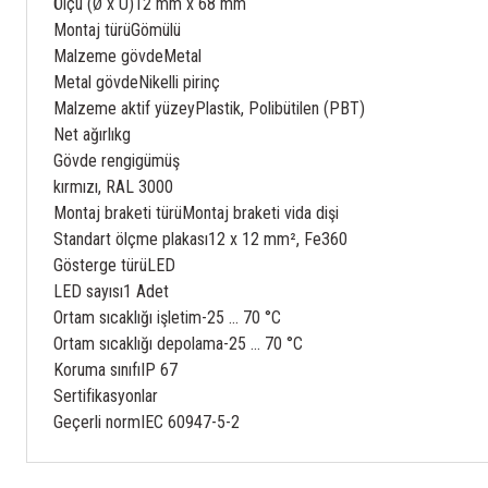
Ölçü (Ø x U)
12 mm x 68 mm
Montaj türü
Gömülü
Malzeme gövde
Metal
Metal gövde
Nikelli pirinç
Malzeme aktif yüzey
Plastik, Polibütilen (PBT)
Net ağırlık
g
Gövde rengi
gümüş
kırmızı, RAL 3000
Montaj braketi türü
Montaj braketi vida dişi
Standart ölçme plakası
12 x 12 mm², Fe360
Gösterge türü
LED
LED sayısı
1 Adet
Ortam sıcaklığı işletim
-25 ... 70 °C
Ortam sıcaklığı depolama
-25 ... 70 °C
Koruma sınıfı
IP 67
Sertifikasyonlar
Geçerli norm
IEC 60947-5-2