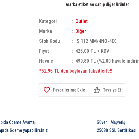
marka etiketine sahip diğer ürünler
Kategori
Outlet
Marka
Diğer
Stok Kodu
IS 112 MM/4NO-4E0
Fiyat
425,00 TL + KDV
Havale
499,80 TL (%2,00 havale indiri
*52,95 TL den başlayan taksitlerle!!
Tavsiye Et
apıda Ödeme Avantajı
Güvenli Alışveriş
apıda ödeme yapabilirsiniz
256Bit SSL Sertifikası