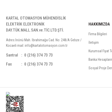
KARTAL OTOMASYON MÜHENDİSLİK
ELEKTRİK ELEKTRONİK
HAKKIMIZDA
DAY.TÜK.MALL.SAN.ve.TİC.LTD.ŞTİ.
Firma Bilgileri
Adres:İnönü Mah. İbrahimağa Cad. No: 248/A Gebze /
İletişim
Kocaeli mail: info@kartalotomasyon.com.tr
Kurumsal Fiyat Te
Santral
0 (216) 374 73 73
Banka Hesapları
Fax
0 (216) 374 73 73
Sosyal Proje Der