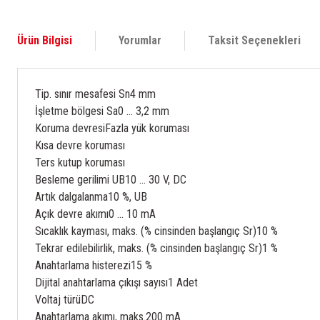
Ürün Bilgisi
Yorumlar
Taksit Seçenekleri
Tip. sınır mesafesi Sn
4 mm
İşletme bölgesi Sa
0 ... 3,2 mm
Koruma devresi
Fazla yük koruması
Kısa devre koruması
Ters kutup koruması
Besleme gerilimi UB
10 ... 30 V, DC
Artık dalgalanma
10 %, UB
Açık devre akımı
0 ... 10 mA
Sıcaklık kayması, maks. (% cinsinden başlangıç Sr)
10 %
Tekrar edilebilirlik, maks. (% cinsinden başlangıç Sr)
1 %
Anahtarlama histerezi
15 %
Dijital anahtarlama çıkışı sayısı
1 Adet
Voltaj türü
DC
Anahtarlama akımı, maks.
200 mA