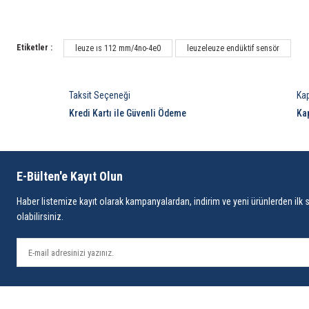
Etiketler :
leuze ıs 112 mm/4no-4e0
leuzeleuze endüktif sensör
Taksit Seçeneği
Ka
Kredi Kartı ile Güvenli Ödeme
Ka
E-Bülten'e Kayıt Olun
Haber listemize kayıt olarak kampanyalardan, indirim ve yeni ürünlerden ilk 
olabilirsiniz.