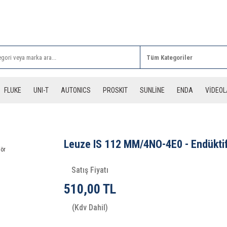
Rİ ALIŞVERİŞLERİNİZDE 3 DESİYE KADAR ÜCRETSİZ
FLUKE
UNI-T
AUTONICS
PROSKIT
SUNLİNE
ENDA
VİDEO
Leuze IS 112 MM/4NO-4E0 - Endükti
Satış Fiyatı
510,00 TL
(Kdv Dahil)