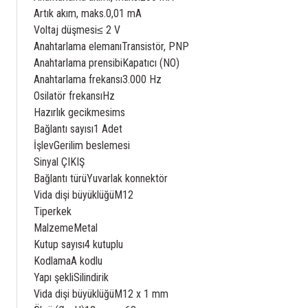
Artık akım, maks.
0,01 mA
Voltaj düşmesi
≤ 2 V
Anahtarlama elemanı
Transistör, PNP
Anahtarlama prensibi
Kapatıcı (NO)
Anahtarlama frekansı
3.000 Hz
Osilatör frekansı
Hz
Hazırlık gecikmesi
ms
Bağlantı sayısı
1 Adet
İşlev
Gerilim beslemesi
Sinyal ÇIKIŞ
Bağlantı türü
Yuvarlak konnektör
Vida dişi büyüklüğü
M12
Tip
erkek
Malzeme
Metal
Kutup sayısı
4 kutuplu
Kodlama
A kodlu
Yapı şekli
Silindirik
Vida dişi büyüklüğü
M12 x 1 mm