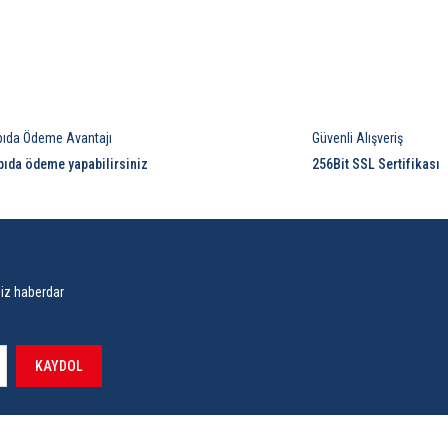
Bu ürüne ilk yorumu siz yapın!
Yorum Yaz
pıda Ödeme Avantajı
Güvenli Alışveriş
pıda ödeme yapabilirsiniz
256Bit SSL Sertifikası
siz haberdar
KAYDOL