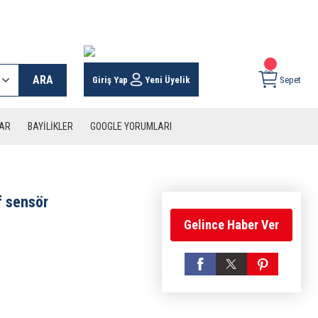
 KARGO İMKANI !
ARA
Giriş Yap
Yeni Üyelik
Sepet
LAR
BAYİLİKLER
GOOGLE YORUMLARI
f sensör
Gelince Haber Ver