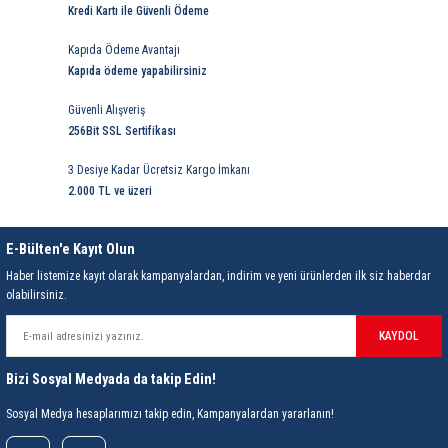
Kredi Kartı ile Güvenli Ödeme
Ölçüm Aralığı
Kapıda Ödeme Avantajı
Kapıda ödeme yapabilirsiniz
Çözünürlük
Güvenli Alışveriş
Hassasiyet
256Bit SSL Sertifikası
3 Desiye Kadar Ücretsiz Kargo İmkanı
Tekrarlanabilirlik
2.000 TL ve üzeri
Ölçüm Birimleri
E-Bülten'e Kayıt Olun
Dijital Ekran Sayısı
Haber listemize kayıt olarak kampanyalardan, indirim ve yeni ürünlerden ilk siz haberdar
Hold Özelliği
olabilirsiniz.
Sıfırlama
KAYDOL
Çalışma Sıcaklığı
Bizi Sosyal Medyada da takip Edin!
Saklama Sıcaklığı
Sosyal Medya hesaplarımızı takip edin, Kampanyalardan yararlanın!
Çalışma Nemi