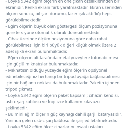
- Loyka 5342 eğim ölçerin en öne çıkan özelliklerinden biri
85 Serisi Minyatür Zamanlayıcı
ekranıdır. Renkli ekranı fark yaratmaktadır. Ekran üzerinden
ölçüm sonucu, pil şarj durumu, lazer ışık aktifliği hepsi
86 Serisi Zamanlayıcı Modülleri
görülebilmektedir.
- Eğim ölçerin büyük olan göstergesi ölçüm pozisyonuna
 Ölçer
99.01 Serisi Modüller
göre ters yöne otomatik olarak dönebilmektedir.
- Cihaz üzerinde ölçüm poziyonuna göre daha rahat
rü
99.02 Serisi Modüller
görülebilmesi için biri büyük diğeri küçük olmak üzere 2
adet ışıklı ekran bulunmaktadır.
er
- Eğim ölçerin alt tarafında metal yüzeylere tutunabilmesi
99.80 Serisi Modüller
için güçlü mıknatıslar bulunmaktadır.
- Mıknatısın olduğu yüzeyde eğim ölçerin opsiyonel
Finder Röle Soketleri ve Aksesuarları
edinebileceğiniz herhangi bir tripod ayağa bağlanabilmesi
için bir bağlantı noktası da bulunmaktadır. Paketin içinden
tripod çıkmaz.
- Loyka 5342 eğim ölçerin paket kapsamı; cihazın kendisi,
usb-c şarj kablosu ve İngilizce kullanım kılavuzu
şeklindedir.
azı
- Bu mini eğim ölçerin güç kaynağı dahili şarjlı bataryasıdır.
Yanında gelen usb-c şarj kablosu ile şarj edilebilmektedir.
- Loyka 5342 eğim ölçer cihazlarını inşaat ustaları,