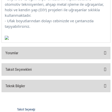
otomotiv teknisyenleri, ahşap metal işleme ile uğraşanlar,
hobi ve kendin yap (DIY) projeleri ile uğraşanlar sıklıkla
kullanmaktadır.
- Ufak boyutlarından dolayı cebinizde ve çantanızda
taşıyabilirsiniz.
Yorumlar
Taksit Seçenekleri
Bu ürüne ilk yorumu siz yapın!
Teknik Bilgiler
Yorum Yaz
TEKNİK ÖZELLİKLER
Taksit Seçeneği