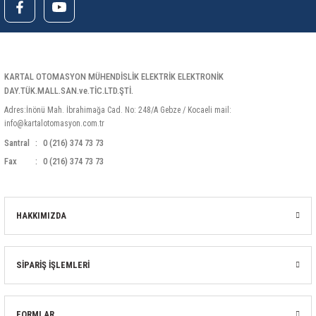
Güç Kaynağı
Cihazın Boyutları
KARTAL OTOMASYON MÜHENDİSLİK ELEKTRİK ELEKTRONİK
Ağırlık
DAY.TÜK.MALL.SAN.ve.TİC.LTD.ŞTİ.
Adres:İnönü Mah. İbrahimağa Cad. No: 248/A Gebze / Kocaeli mail:
info@kartalotomasyon.com.tr
Santral
0 (216) 374 73 73
Fax
0 (216) 374 73 73
HAKKIMIZDA
SİPARİŞ İŞLEMLERİ
FORMLAR