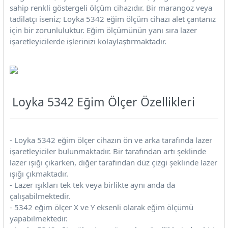
rleri
58 Serisi Röle Arayüz Modülü
sahip renkli göstergeli ölçüm cihazıdır. Bir marangoz veya
tadilatçı iseniz; Loyka 5342 eğim ölçüm cihazı alet çantanız
için bir zorunluluktur. Eğim ölçümünün yanı sıra lazer
60 Serisi Finder Röle
işaretleyicilerde işlerinizi kolaylaştırmaktadır.
arı
62 Serisi Güç Rölesi
65 Serisi Güç Rölesi
Loyka 5342 Eğim Ölçer Özellikleri
66 Serisi Güç Rölesi
asınç Ölçer
71 Serisi Gösterge Rölesi
- Loyka 5342 eğim ölçer cihazın ön ve arka tarafında lazer
işaretleyiciler bulunmaktadır. Bir tarafından artı şeklinde
72 Serisi Seviye Kontrol
lazer ışığı çıkarken, diğer tarafından düz çizgi şeklinde lazer
ışığı çıkmaktadır.
80 Serisi Modüler Zamanlayıcı
- Lazer ışıkları tek tek veya birlikte aynı anda da
çalışabilmektedir.
83 Serisi Multi Fonksiyonlu Modüler Zamanlay
- 5342 eğim ölçer X ve Y eksenli olarak eğim ölçümü
yapabilmektedir.