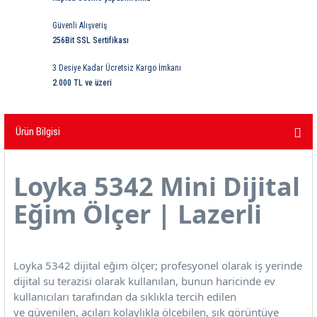
ri
ihazları
er
41 Serisi Minyatür Pcb Röle
RTLM Led ve Koruma Modülleri ( YRT-YPT Serisi 
Güvenli Alışveriş
256Bit SSL Sertifikası
43 Serisi Minyatür Pcb Röle
RX Serisi PCB Röleler ( 500mW )
3 Desiye Kadar Ücretsiz Kargo İmkanı
44 Serisi Minyatür Pcb Röle
RZ Serisi PCB Röleler ( 400mW )
2.000 TL ve üzeri
etreler
46 Serisi Finder Röle
Telekom Röleler
Ürün Bilgisi
48 Serisi Röle Arayüz Modülü
XT Serisi Endüstriyel Röleler ( 400mW )
Loyka 5342 Mini Dijital
azları
49 Serisi Röle Arayüz Modülü
Eğim Ölçer | Lazerli
ar ölçer )
50 Serisi Güvenlik Rölesi
et Ölçer
55 Serisi Minyatür Genel Amaçlı Finder Röle
Loyka 5342 dijital eğim ölçer; profesyonel olarak iş yerinde
dijital su terazisi olarak kullanılan, bunun haricinde ev
56 Serisi Minyatür Güç Rölesi
kullanıcıları tarafından da sıklıkla tercih edilen
ve güvenilen, açıları kolaylıkla ölçebilen, şık görüntüye