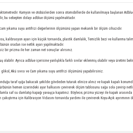
fraktometredir. Kamyon ve otobüslerden sonra otomobillerde de kullanılmaya başlanan Adblue, 
ilir, bu sebepten dolayı adblue ölçümü yapılmaktadır.
 ve cam yıkama suyu antifrizi değerlerinin ölçümünü yapan mekanik bir ölçüm cihazıdır.
su, kalibrasyon ayarı için küçük tornavida, plastik damlalık, Temizlik bezi ve kullanma talim
rbünün oradan ise netlik ayarı yapılmaktadır.
iz bir prizma ile her zaman net sonuçlar alırsınız.
olabilir. Ayrıca adblue içerisine yanlışlıkla farklı sıvılar eklenmiş olabilir veya üretimi bel
glikol, Akü sıvısı ve Cam yıkama suyu antifrizi ölçümünü yapabilirsiniz.
lunduğu taraf ışığa bakacak şekilde gövdeden tutarak elinize alınız ve kapak kapalı kon
rbünün hemen üzerindeki ayar halkasını çevirerek ölçüm tablosunu sağa sola çevirip netlik 
amla saf su damlatıp kapağı yavaşça kapatınız. Böylece; prizma yüzeyi ile kapak arasında in
am çakıştırma için Kalibrasyon Vidasını tornavida yardımı ile çevirerek Koyu-Açık ayırımının öl