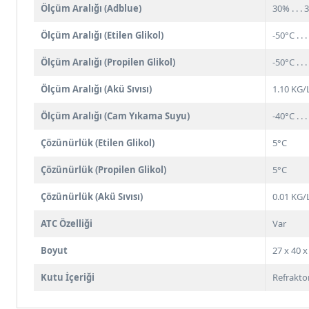
Ölçüm Aralığı (Adblue)
30% . . .
Ölçüm Aralığı (Etilen Glikol)
-50°C . . 
Ölçüm Aralığı (Propilen Glikol)
-50°C . . 
Ölçüm Aralığı (Akü Sıvısı)
1.10 KG/L
Ölçüm Aralığı (Cam Yıkama Suyu)
-40°C . . 
Çözünürlük (Etilen Glikol)
5°C
Çözünürlük (Propilen Glikol)
5°C
Çözünürlük (Akü Sıvısı)
0.01 KG/
ATC Özelliği
Var
Boyut
27 x 40 
Kutu İçeriği
Refraktom