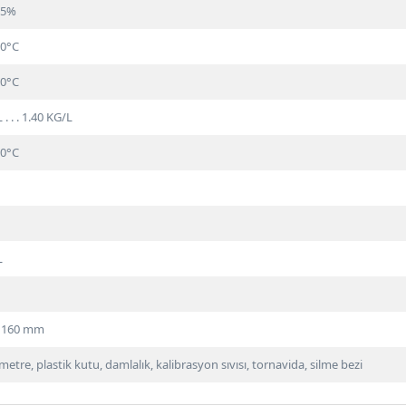
 35%
. 0°C
. 0°C
 . . . 1.40 KG/L
. 0°C
L
x 160 mm
etre, plastik kutu, damlalık, kalibrasyon sıvısı, tornavida, silme bezi