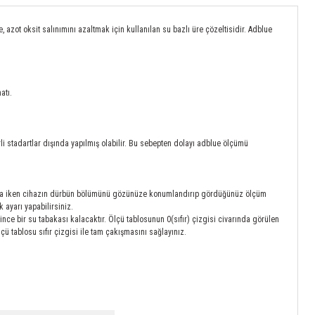
azot oksit salınımını azaltmak için kullanılan su bazlı üre çözeltisidir. Adblue
atı.
irli stadartlar dışında yapılmış olabilir. Bu sebepten dolayı adblue ölçümü
umda iken cihazın dürbün bölümünü gözünüze konumlandırıp gördüğünüz ölçüm
ayarı yapabilirsiniz.
ce bir su tabakası kalacaktır. Ölçü tablosunun 0(sıfır) çizgisi civarında görülen
çü tablosu sıfır çizgisi ile tam çakışmasını sağlayınız.