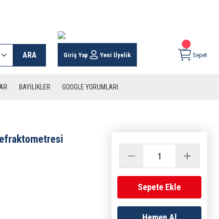
 KARGO İMKANI !
ARA
Giriş Yap
Yeni Üyelik
Sepet
LAR
BAYİLİKLER
GOOGLE YORUMLARI
efraktometresi
Sepete Ekle
Hemen Al