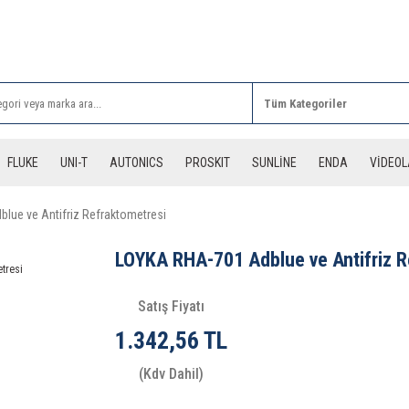
Rİ ALIŞVERİŞLERİNİZDE 3 DESİYE KADAR ÜCRETSİZ
FLUKE
UNI-T
AUTONICS
PROSKIT
SUNLİNE
ENDA
VİDEO
lue ve Antifriz Refraktometresi
LOYKA RHA-701 Adblue ve Antifriz R
Satış Fiyatı
1.342,56 TL
(Kdv Dahil)