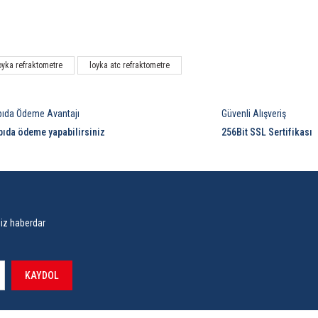
Bu ürüne ilk yorumu siz yapın!
oyka refraktometre
loyka atc refraktometre
Yorum Yaz
pıda Ödeme Avantajı
Güvenli Alışveriş
pıda ödeme yapabilirsiniz
256Bit SSL Sertifikası
siz haberdar
KAYDOL