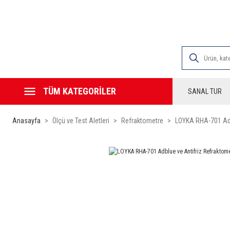
2000 TL VE ÜZE
TÜM KATEGORİLER
SANAL TUR
Anasayfa
Ölçü ve Test Aletleri
Refraktometre
LOYKA RHA-701 Adb