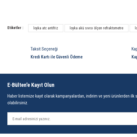
Etiketler :
loyka atc antifriz
loyka akü sıvısı ölçen refraktometre
l
Taksit Seçeneği
Ka
Kredi Kartı ile Güvenli Ödeme
Ka
E-Bülten'e Kayıt Olun
Haber listemize kayıt olarak kampanyalardan, indirim ve yeni ürünlerden ilk 
olabilirsiniz.