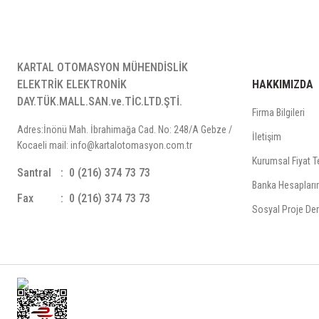
KARTAL OTOMASYON MÜHENDİSLİK
ELEKTRİK ELEKTRONİK
HAKKIMIZDA
DAY.TÜK.MALL.SAN.ve.TİC.LTD.ŞTİ.
Firma Bilgileri
Adres:İnönü Mah. İbrahimağa Cad. No: 248/A Gebze /
İletişim
Kocaeli mail: info@kartalotomasyon.com.tr
Kurumsal Fiyat Te
Santral
0 (216) 374 73 73
Banka Hesapları
Fax
0 (216) 374 73 73
Sosyal Proje Der