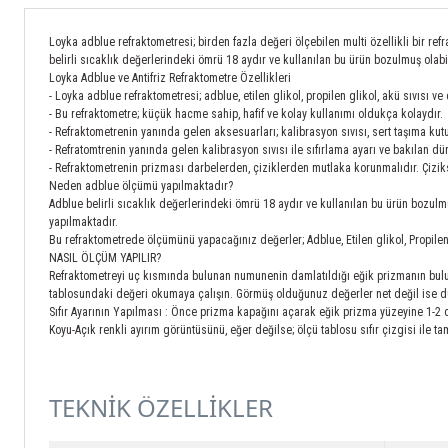
Loyka adblue refraktometresi; birden fazla değeri ölçebilen multi özellikli bir re
belirli sıcaklık değerlerindeki ömrü 18 aydır ve kullanılan bu ürün bozulmuş olab
Loyka Adblue ve Antifriz Refraktometre Özellikleri
- Loyka adblue refraktometresi; adblue, etilen glikol, propilen glikol, akü sıvısı
- Bu refraktometre; küçük hacme sahip, hafif ve kolay kullanımı oldukça kolaydır.
- Refraktometrenin yanında gelen aksesuarları; kalibrasyon sıvısı, sert taşıma kutu
- Refratomtrenin yanında gelen kalibrasyon sıvısı ile sıfırlama ayarı ve bakılan dü
- Refraktometrenin prizması darbelerden, çiziklerden mutlaka korunmalıdır. Çiziks
Neden adblue ölçümü yapılmaktadır?
Adblue belirli sıcaklık değerlerindeki ömrü 18 aydır ve kullanılan bu ürün bozulmuş 
yapılmaktadır.
Bu refraktometrede ölçümünü yapacağınız değerler; Adblue, Etilen glikol, Propilen 
NASIL ÖLÇÜM YAPILIR?
Refraktometreyi uç kısmında bulunan numunenin damlatıldığı eğik prizmanın bu
tablosundaki değeri okumaya çalışın. Görmüş olduğunuz değerler net değil ise dü
Sıfır Ayarının Yapılması : Önce prizma kapağını açarak eğik prizma yüzeyine 1-2 d
Koyu-Açık renkli ayırım görüntüsünü, eğer değilse; ölçü tablosu sıfır çizgisi ile t
TEKNİK ÖZELLİKLER