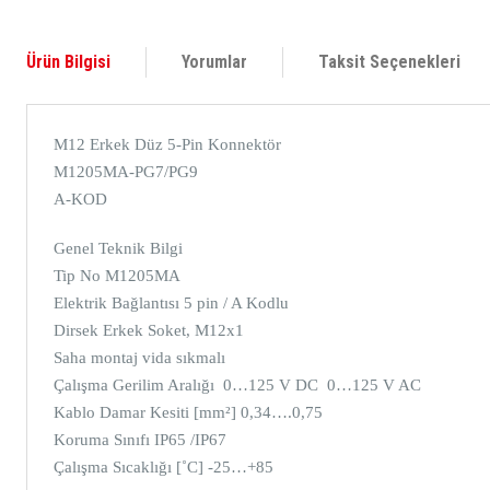
Ürün Bilgisi
Yorumlar
Taksit Seçenekleri
M12 Erkek Düz 5-Pin Konnektör
M1205MA-PG7/PG9
A-KOD
Genel Teknik Bilgi
Tip No M1205MA
Elektrik Bağlantısı 5 pin / A Kodlu
Dirsek Erkek Soket, M12x1
Saha montaj vida sıkmalı
Çalışma Gerilim Aralığı 0…125 V DC 0…125 V AC
Kablo Damar Kesiti [mm²] 0,34….0,75
Koruma Sınıfı IP65 /IP67
Çalışma Sıcaklığı [˚C] -25…+85