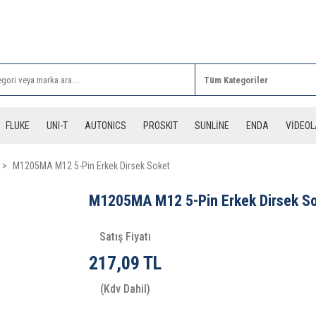
Rİ ALIŞVERİŞLERİNİZDE 3 DESİYE KADAR ÜCRETSİZ
FLUKE
UNI-T
AUTONICS
PROSKIT
SUNLİNE
ENDA
VİDEO
M1205MA M12 5-Pin Erkek Dirsek Soket
M1205MA M12 5-Pin Erkek Dirsek S
Satış Fiyatı
217,09 TL
(Kdv Dahil)