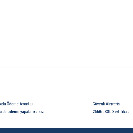
Bu ürüne ilk yorumu siz yapın!
pıda Ödeme Avantajı
Güvenli Alışveriş
Yorum Yaz
pıda ödeme yapabilirsiniz
256Bit SSL Sertifikası