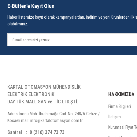
E-Bülten'e Kayıt Olun
Haber listemize kayıt olarak kampanyalardan, indirim ve yeni ürünlerden ilk 
olabilirsiniz.
KARTAL OTOMASYON MÜHENDİSLİK
ELEKTRİK ELEKTRONİK
HAKKIMIZDA
DAY.TÜK.MALL.SAN.ve.TİC.LTD.ŞTİ.
Firma Bilgileri
Adres:İnönü Mah. İbrahimağa Cad. No: 248/A Gebze /
İletişim
Kocaeli mail: info@kartalotomasyon.com.tr
Kurumsal Fiyat Te
Santral
0 (216) 374 73 73