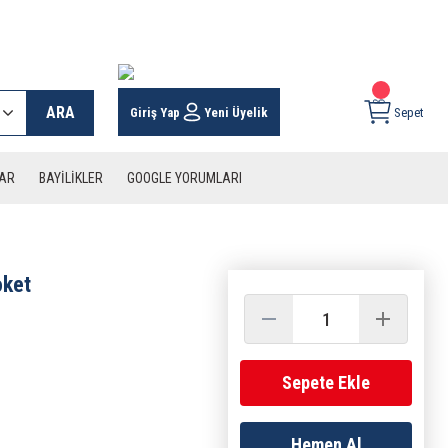
 KARGO İMKANI !
ARA
Giriş Yap
Yeni Üyelik
Sepet
LAR
BAYİLİKLER
GOOGLE YORUMLARI
oket
Sepete Ekle
Hemen Al