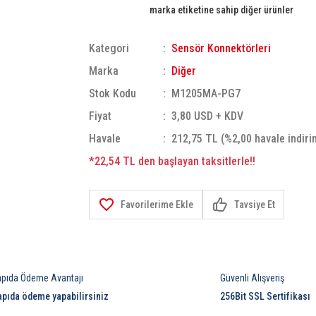
marka etiketine sahip diğer ürünler
Kategori
Sensör Konnektörleri
Marka
Diğer
Stok Kodu
M1205MA-PG7
Fiyat
3,80 USD + KDV
Havale
212,75 TL (%2,00 havale indiri
*22,54 TL den başlayan taksitlerle!!
Tavsiye Et
apıda Ödeme Avantajı
Güvenli Alışveriş
apıda ödeme yapabilirsiniz
256Bit SSL Sertifikası