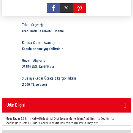
ri
ihazları
er
41 Serisi Minyatür Pcb Röle
RTLM Led ve Koruma Modülleri ( YRT-YPT Serisi 
43 Serisi Minyatür Pcb Röle
RX Serisi PCB Röleler ( 500mW )
Taksit Seçeneği
Kredi Kartı ile Güvenli Ödeme
44 Serisi Minyatür Pcb Röle
RZ Serisi PCB Röleler ( 400mW )
Kapıda Ödeme Avantajı
etreler
46 Serisi Finder Röle
Telekom Röleler
Kapıda ödeme yapabilirsiniz
Güvenli Alışveriş
48 Serisi Röle Arayüz Modülü
XT Serisi Endüstriyel Röleler ( 400mW )
256Bit SSL Sertifikası
azları
49 Serisi Röle Arayüz Modülü
3 Desiye Kadar Ücretsiz Kargo İmkanı
2.000 TL ve üzeri
ar ölçer )
50 Serisi Güvenlik Rölesi
Ürün Bilgisi
et Ölçer
55 Serisi Minyatür Genel Amaçlı Finder Röle
Mega Radar 5,08mm Kablo Birleştirici Dişi Seçeneklerle Satın Alabilirsiniz. Seçtiğiniz
56 Serisi Minyatür Güç Rölesi
Seçeneklere Göre Ürünler Gönderilecektir. Resimlere Dikkate Almayınız.