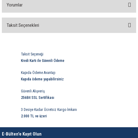
rleri
58 Serisi Röle Arayüz Modülü
Yorumlar
60 Serisi Finder Röle
Taksit Seçenekleri
Bu ürüne ilk yorumu siz yapın!
arı
62 Serisi Güç Rölesi
Yorum Yaz
65 Serisi Güç Rölesi
Taksit Seçeneği
Kredi Kartı ile Güvenli Ödeme
66 Serisi Güç Rölesi
Kapıda Ödeme Avantajı
asınç Ölçer
71 Serisi Gösterge Rölesi
Kapıda ödeme yapabilirsiniz
Güvenli Alışveriş
72 Serisi Seviye Kontrol
256Bit SSL Sertifikası
80 Serisi Modüler Zamanlayıcı
3 Desiye Kadar Ücretsiz Kargo İmkanı
2.000 TL ve üzeri
83 Serisi Multi Fonksiyonlu Modüler Zamanlay
E-Bülten'e Kayıt Olun