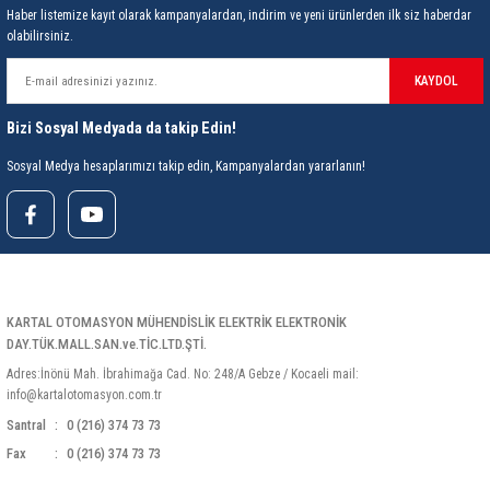
85 Serisi Minyatür Zamanlayıcı
Haber listemize kayıt olarak kampanyalardan, indirim ve yeni ürünlerden ilk siz haberdar
olabilirsiniz.
86 Serisi Zamanlayıcı Modülleri
KAYDOL
 Ölçer
99.01 Serisi Modüller
Bizi Sosyal Medyada da takip Edin!
rü
99.02 Serisi Modüller
Sosyal Medya hesaplarımızı takip edin, Kampanyalardan yararlanın!
er
99.80 Serisi Modüller
Finder Röle Soketleri ve Aksesuarları
KARTAL OTOMASYON MÜHENDİSLİK ELEKTRİK ELEKTRONİK
DAY.TÜK.MALL.SAN.ve.TİC.LTD.ŞTİ.
Adres:İnönü Mah. İbrahimağa Cad. No: 248/A Gebze / Kocaeli mail:
info@kartalotomasyon.com.tr
Santral
0 (216) 374 73 73
azı
Fax
0 (216) 374 73 73