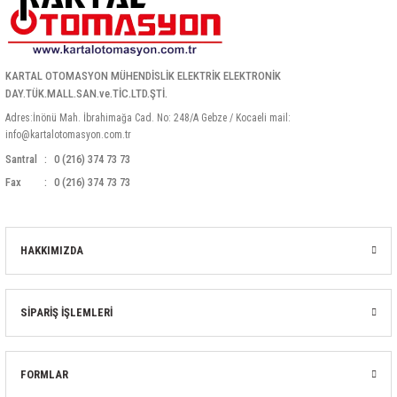
KARTAL OTOMASYON MÜHENDİSLİK ELEKTRİK ELEKTRONİK
DAY.TÜK.MALL.SAN.ve.TİC.LTD.ŞTİ.
Adres:İnönü Mah. İbrahimağa Cad. No: 248/A Gebze / Kocaeli mail:
info@kartalotomasyon.com.tr
Santral
0 (216) 374 73 73
Fax
0 (216) 374 73 73
HAKKIMIZDA
SİPARİŞ İŞLEMLERİ
FORMLAR