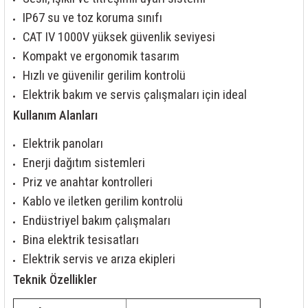
85 Serisi Minyatür Zamanlayıcı
IP67 su ve toz koruma sınıfı
CAT IV 1000V yüksek güvenlik seviyesi
86 Serisi Zamanlayıcı Modülleri
Kompakt ve ergonomik tasarım
 Ölçer
99.01 Serisi Modüller
Hızlı ve güvenilir gerilim kontrolü
Elektrik bakım ve servis çalışmaları için ideal
rü
99.02 Serisi Modüller
Kullanım Alanları
er
99.80 Serisi Modüller
Elektrik panoları
Enerji dağıtım sistemleri
Finder Röle Soketleri ve Aksesuarları
Priz ve anahtar kontrolleri
Kablo ve iletken gerilim kontrolü
Endüstriyel bakım çalışmaları
Bina elektrik tesisatları
Elektrik servis ve arıza ekipleri
azı
Teknik Özellikler