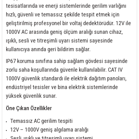
rleri
58 Serisi Röle Arayüz Modülü
tesisatlarında ve enerji sistemlerinde gerilim varlığını
hızlı, güvenli ve temassız şekilde tespit etmek için
60 Serisi Finder Röle
geliştirilmiş profesyonel bir voltaj dedektörüdür. 12V ile
1000V AC arasında geniş ölçüm aralığı sunan cihaz,
arı
62 Serisi Güç Rölesi
ışıklı, sesli ve titreşimli uyarı sistemi sayesinde
kullanıcıya anında geri bildirim sağlar.
65 Serisi Güç Rölesi
IP67 koruma sınıfına sahip sağlam gövdesi sayesinde
66 Serisi Güç Rölesi
zorlu saha koşullarında güvenle kullanılabilir. CAT IV
1000V güvenlik standardı ile elektrik dağıtım panoları,
asınç Ölçer
71 Serisi Gösterge Rölesi
endüstriyel tesisler ve bina elektrik sistemlerinde
72 Serisi Seviye Kontrol
yüksek güvenlik sunar.
Öne Çıkan Özellikler
80 Serisi Modüler Zamanlayıcı
Temassız AC gerilim tespiti
83 Serisi Multi Fonksiyonlu Modüler Zamanlay
12V – 1000V geniş algılama aralığı
Sesli, ışıklı ve titreşimli uyarı sistemi