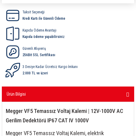
ri
ihazları
er
41 Serisi Minyatür Pcb Röle
RTLM Led ve Koruma Modülleri ( YRT-YPT Serisi 
Taksit Seçeneği
Kredi Kartı ile Güvenli Ödeme
43 Serisi Minyatür Pcb Röle
RX Serisi PCB Röleler ( 500mW )
Kapıda Ödeme Avantajı
44 Serisi Minyatür Pcb Röle
RZ Serisi PCB Röleler ( 400mW )
Kapıda ödeme yapabilirsiniz
Güvenli Alışveriş
etreler
46 Serisi Finder Röle
Telekom Röleler
256Bit SSL Sertifikası
48 Serisi Röle Arayüz Modülü
XT Serisi Endüstriyel Röleler ( 400mW )
3 Desiye Kadar Ücretsiz Kargo İmkanı
2.000 TL ve üzeri
azları
49 Serisi Röle Arayüz Modülü
Ürün Bilgisi
ar ölçer )
50 Serisi Güvenlik Rölesi
et Ölçer
55 Serisi Minyatür Genel Amaçlı Finder Röle
Megger VF5 Temassız Voltaj Kalemi | 12V-1000V AC
Gerilim Dedektörü IP67 CAT IV 1000V
56 Serisi Minyatür Güç Rölesi
Megger VF5 Temassız Voltaj Kalemi, elektrik