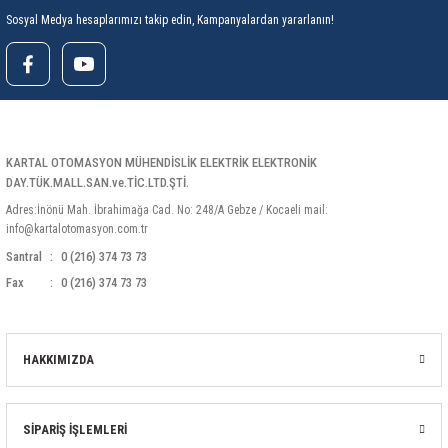
Sosyal Medya hesaplarımızı takip edin, Kampanyalardan yararlanın!
KARTAL OTOMASYON MÜHENDİSLİK ELEKTRİK ELEKTRONİK
DAY.TÜK.MALL.SAN.ve.TİC.LTD.ŞTİ.
Adres:İnönü Mah. İbrahimağa Cad. No: 248/A Gebze / Kocaeli mail:
info@kartalotomasyon.com.tr
Santral
0 (216) 374 73 73
Fax
0 (216) 374 73 73
HAKKIMIZDA
SİPARİŞ İŞLEMLERİ