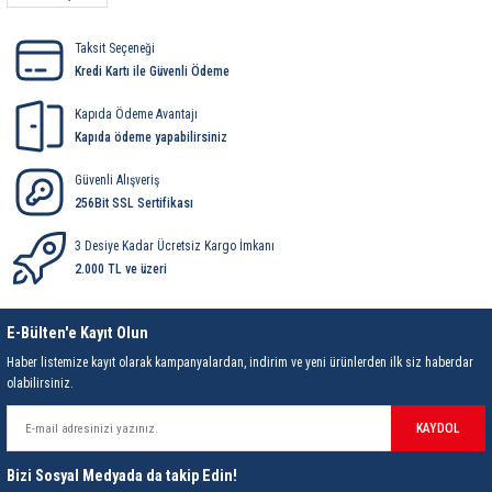
85 Serisi Minyatür Zamanlayıcı
Taksit Seçeneği
86 Serisi Zamanlayıcı Modülleri
Kredi Kartı ile Güvenli Ödeme
 Ölçer
99.01 Serisi Modüller
Kapıda Ödeme Avantajı
Kapıda ödeme yapabilirsiniz
rü
99.02 Serisi Modüller
Güvenli Alışveriş
256Bit SSL Sertifikası
er
99.80 Serisi Modüller
3 Desiye Kadar Ücretsiz Kargo İmkanı
2.000 TL ve üzeri
Finder Röle Soketleri ve Aksesuarları
E-Bülten'e Kayıt Olun
Haber listemize kayıt olarak kampanyalardan, indirim ve yeni ürünlerden ilk siz haberdar
olabilirsiniz.
KAYDOL
azı
Bizi Sosyal Medyada da takip Edin!