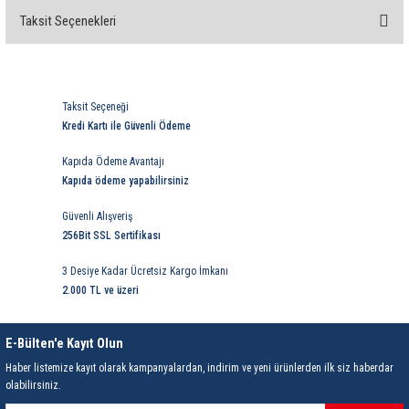
rleri
58 Serisi Röle Arayüz Modülü
Taksit Seçenekleri
Bu ürüne ilk yorumu siz yapın!
60 Serisi Finder Röle
Yorum Yaz
arı
62 Serisi Güç Rölesi
Taksit Seçeneği
Kredi Kartı ile Güvenli Ödeme
65 Serisi Güç Rölesi
Kapıda Ödeme Avantajı
Kapıda ödeme yapabilirsiniz
66 Serisi Güç Rölesi
Güvenli Alışveriş
asınç Ölçer
71 Serisi Gösterge Rölesi
256Bit SSL Sertifikası
3 Desiye Kadar Ücretsiz Kargo İmkanı
72 Serisi Seviye Kontrol
2.000 TL ve üzeri
80 Serisi Modüler Zamanlayıcı
E-Bülten'e Kayıt Olun
83 Serisi Multi Fonksiyonlu Modüler Zamanlay
Haber listemize kayıt olarak kampanyalardan, indirim ve yeni ürünlerden ilk siz haberdar
olabilirsiniz.