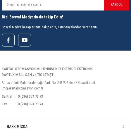
85 Serisi Minyatür Zamanlayıcı
KAYDOL
86 Serisi Zamanlayıcı Modülleri
Bizi Sosyal Medyada da takip Edin!
Sosyal Medya hesaplarımızı takip edin, Kampanyalardan yararlanın!
 Ölçer
99.01 Serisi Modüller
rü
99.02 Serisi Modüller
er
99.80 Serisi Modüller
KARTAL OTOMASYON MÜHENDİSLİK ELEKTRİK ELEKTRONİK
Finder Röle Soketleri ve Aksesuarları
DAY.TÜK.MALL.SAN.ve.TİC.LTD.ŞTİ.
Adres:İnönü Mah. İbrahimağa Cad. No: 248/A Gebze / Kocaeli mail:
info@kartalotomasyon.com.tr
Santral
0 (216) 374 73 73
Fax
0 (216) 374 73 73
azı
HAKKIMIZDA