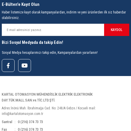
85 Serisi Minyatür Zamanlayıcı
E-Bülten'e Kayıt Olun
Haber listemize kayıt olarak kampanyalardan, indirim ve yeni ürünlerden ilk siz haberdar
86 Serisi Zamanlayıcı Modülleri
olabilirsiniz.
 Ölçer
99.01 Serisi Modüller
KAYDOL
Bizi Sosyal Medyada da takip Edin!
rü
99.02 Serisi Modüller
Sosyal Medya hesaplarımızı takip edin, Kampanyalardan yararlanın!
er
99.80 Serisi Modüller
Finder Röle Soketleri ve Aksesuarları
KARTAL OTOMASYON MÜHENDİSLİK ELEKTRİK ELEKTRONİK
DAY.TÜK.MALL.SAN.ve.TİC.LTD.ŞTİ.
Adres:İnönü Mah. İbrahimağa Cad. No: 248/A Gebze / Kocaeli mail:
info@kartalotomasyon.com.tr
azı
Santral
0 (216) 374 73 73
Fax
0 (216) 374 73 73