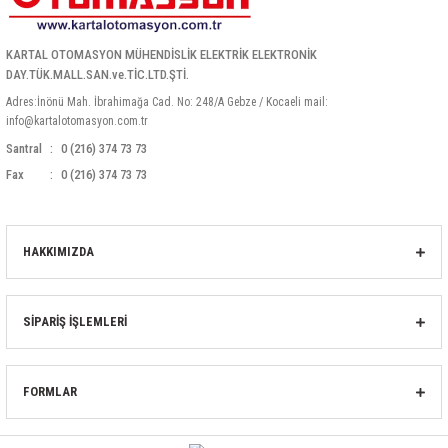
KARTAL OTOMASYON MÜHENDİSLİK ELEKTRİK ELEKTRONİK
DAY.TÜK.MALL.SAN.ve.TİC.LTD.ŞTİ.
Adres:İnönü Mah. İbrahimağa Cad. No: 248/A Gebze / Kocaeli mail:
info@kartalotomasyon.com.tr
Santral
0 (216) 374 73 73
Fax
0 (216) 374 73 73
HAKKIMIZDA
SİPARİŞ İŞLEMLERİ
FORMLAR