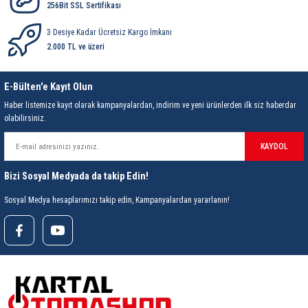
85 Serisi Minyatür Zamanlayıcı
256Bit SSL Sertifikası
3 Desiye Kadar Ücretsiz Kargo İmkanı
86 Serisi Zamanlayıcı Modülleri
2.000 TL ve üzeri
 Ölçer
99.01 Serisi Modüller
E-Bülten'e Kayıt Olun
rü
99.02 Serisi Modüller
Haber listemize kayıt olarak kampanyalardan, indirim ve yeni ürünlerden ilk siz haberdar
olabilirsiniz.
er
99.80 Serisi Modüller
KAYDOL
Finder Röle Soketleri ve Aksesuarları
Bizi Sosyal Medyada da takip Edin!
Sosyal Medya hesaplarımızı takip edin, Kampanyalardan yararlanın!
azı