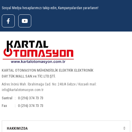
Sosyal Medya hesaplarımızı takip edin, Kampanyalardan yararlanın!
KARTAL OTOMASYON MÜHENDİSLİK ELEKTRİK ELEKTRONİK
DAY.TÜK.MALL.SAN.ve.TİC.LTD.ŞTİ.
Adres:İnönü Mah. İbrahimağa Cad. No: 248/A Gebze / Kocaeli mail:
info@kartalotomasyon.com.tr
Santral
0 (216) 374 73 73
Fax
0 (216) 374 73 73
HAKKIMIZDA