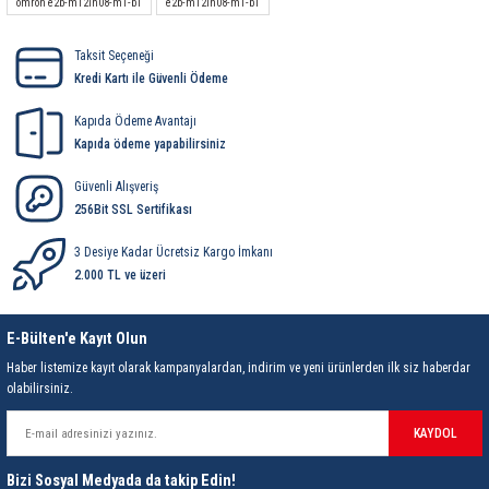
85 Serisi Minyatür Zamanlayıcı
omron e2b-m12ln08-m1-b1
e2b-m12ln08-m1-b1
Taksit Seçeneği
86 Serisi Zamanlayıcı Modülleri
Kredi Kartı ile Güvenli Ödeme
 Ölçer
99.01 Serisi Modüller
Kapıda Ödeme Avantajı
Kapıda ödeme yapabilirsiniz
rü
99.02 Serisi Modüller
Güvenli Alışveriş
256Bit SSL Sertifikası
er
99.80 Serisi Modüller
3 Desiye Kadar Ücretsiz Kargo İmkanı
Finder Röle Soketleri ve Aksesuarları
2.000 TL ve üzeri
E-Bülten'e Kayıt Olun
Haber listemize kayıt olarak kampanyalardan, indirim ve yeni ürünlerden ilk siz haberdar
olabilirsiniz.
azı
KAYDOL
Bizi Sosyal Medyada da takip Edin!