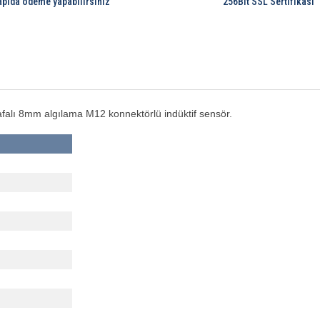
apıda ödeme yapabilirsiniz
256Bit SSL Sertifikası
ı 8mm algılama M12 konnektörlü indüktif sensör.