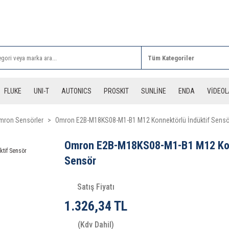
Rİ ALIŞVERİŞLERİNİZDE 3 DESİYE KADAR ÜCRETSİZ
FLUKE
UNI-T
AUTONICS
PROSKIT
SUNLİNE
ENDA
VİDEO
mron Sensörler
Omron E2B-M18KS08-M1-B1 M12 Konnektörlü İndüktif Sensö
Omron E2B-M18KS08-M1-B1 M12 Konn
Sensör
Satış Fiyatı
1.326,34 TL
(Kdv Dahil)