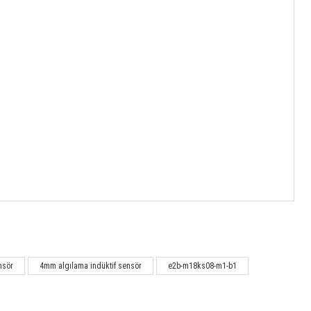
nsör
4mm algılama indüktif sensör
e2b-m18ks08-m1-b1