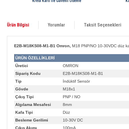
Kredi Kartı ile Güvenli Ödeme
K
Ürün Bilgisi
Yorumlar
Taksit Seçenekleri
E2B-M18KS08-M1-B1 Omron,
M18 PNP/NO 10-30VDC düz kafal
ÜRÜN ÖZELLİKLERİ
Üretici
OMRON
Sipariş Kodu
E2B-M18KS08-M1-B1
Tip
İndüktif Sensör
Gövde
M18x1
Çıkış Tipi
PNP / NO
Algılama Mesafesi
8mm
Kafa Tipi
Düz
Besleme Gerilimi
10-30V DC
Çıkış Akımı
100mA