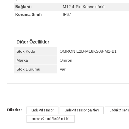
Bağlantı
M12 4-Pin Konnektörlü
Koruma Sınıfı
IP67
Diğer Özellikler
Stok Kodu
OMRON E2B-M18KS08-M1-B1
Marka
Omron
Stok Durumu
Var
Etiketler :
Endüktif sensör
Endüktif sensör çeşitleri
Endüktif sensö
omron e2b-m18ks08-m1-b1