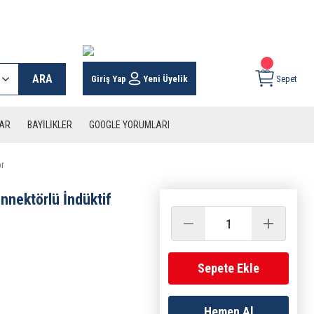
 KARGO İMKANI !
ARA
Giriş Yap
Yeni Üyelik
Sepet
LAR
BAYİLİKLER
GOOGLE YORUMLARI
r
ektörlü İndüktif
Sepete Ekle
Hemen Al