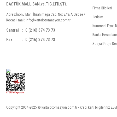
DAY.TÜK.MALL.SAN.ve.TİC.LTD.ŞTİ.
Firma Bilgileri
Adres:İnönü Mah. İbrahimağa Cad. No: 248/A Gebze /
İletişim
Kocaeli mail: info@kartalotomasyon.com.tr
Kurumsal Fiyat Te
Santral
0 (216) 374 73 73
Banka Hesapları
Fax
0 (216) 374 73 73
Sosyal Proje Der
Copyright 2004-2025 © kartalotomasyon.com.tr - Kredi kartı bilgileriniz 256bi