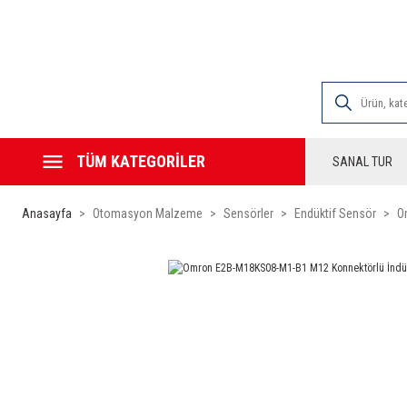
2000 TL VE ÜZE
TÜM KATEGORİLER
SANAL TUR
Anasayfa
Otomasyon Malzeme
Sensörler
Endüktif Sensör
O